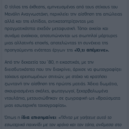
Ο τίτλος της έκθεσης, εμπνευσμένος από τους στίχους του
Μανόλη Αναγνωστάκη, περικλείει την αίσθηση της απώλειας
αλλά και της ελπίδας, αντικατοπτρίζοντας μια
πραγματικότητα σχεδόν μεταφυσική. Τόποι οικείοι και
συνάμα ανοίκειοι, αποτυπώνονται ως σιωπηλοί μάρτυρες
μιας αλλοτινής εποχής, αποτελώντας τη συνέχεια της
προηγούμενης ενότητας έργων της
«Ό,τι απέμεινε».
Από την δεκαετία του΄80, η εικαστικός, με την
διεισδυτικότητα που την διακρίνει, άρχισε να φωτογραφίζει
τοίχους ερειπωμένων σπιτιών, με στόχο να κρατήσει
ζωντανή την αίσθηση της πρώτης ματιάς. Άδεια δωμάτια,
σκουριασμένες σκάλες, φωταγωγοί, ξεχαρβαλωμένα
ντουλάπια, μετουσιώθηκαν σε ζωγραφική ως «θραύσματα
μιας εσωτερικής τοιχογραφίας».
Όπως η
ίδια επισημαίνει
:
«Πάντα με γοήτευε αυτό το
εσωτερικό παιχνίδι με τον χρόνο και τον τόπο, ανάμεσα στο