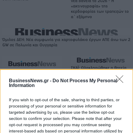
νέα δάνεια το 2026 - Η
«ακτινογραφία» της
κερδοφορίας των τραπεζών το
α΄ εξάμηνο
Όμιλος ΔΕΗ: Νέα συμφωνία για χαρτοφυλάκιο έργων ΑΠΕ άνω των 2
GW σε Πολωνία και Ουγγαρία
ΣΚΑΪ: Ολοκληρώθηκε η θητεία
του Γρηγόρη Δημητριάδη - Ο
Fourlis: Συμφωνία για την
Γιάννης Αλαφούζος επιστρέφει
πώληση συμμετοχής στο Sofia
BusinessNews.gr -
Do Not Process My Personal
στη θέση του CEO
Information
South Ring Mall έναντι 49,35
εκατ. ευρώ
If you wish to opt-out of the sale, sharing to third parties, or
processing of your personal or sensitive information for
targeted advertising by us, please use the below opt-out
Media: Με ενίσχυση 8 εκατ. ευρώ σε 451 επιχειρήσεις ξεκίνησε το
section to confirm your selection. Please note that after your
πρόγραμμα στήριξης- Κάλυψη εισφορών ΕΔΟΕΑΠ
opt-out request is processed you may continue seeing
interest-based ads based on personal information utilized by