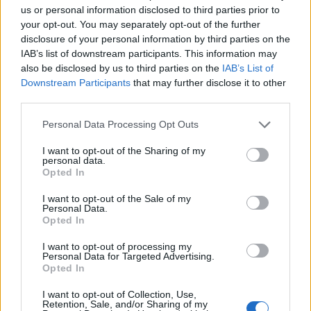
us or personal information disclosed to third parties prior to
Η Toyota φέρνει νέα γενιά
Σε κινεζική… πολιορκία η
your opt-out. You may separately opt-out of the further
μπαταριών για τα υβριδικά της
ευρωπαϊκή
disclosure of your personal information by third parties on the
αυτοκινητοβιομηχανία
IAB’s list of downstream participants. This information may
also be disclosed by us to third parties on the
IAB’s List of
Downstream Participants
that may further disclose it to other
third parties.
Νέο Audi A2 e-tron με στόχο την κορυφή της αποδοτικότητας
Personal Data Processing Opt Outs
I want to opt-out of the Sharing of my
Άρης: Το πρόγραμμα
ΠΑΟΚ: Έφτασε στη Θεσσαλονίκη
personal data.
προετοιμασίας και τα φιλικά
ο ΡαϊΚουάν Γκρέι (pics)
Opted In
I want to opt-out of the Sale of my
Personal Data.
Χρηματιστήριο Αθηνών: Εβδομαδιαία άνοδος 1,76%, κέρδη 23,31%
Opted In
από τις αρχές του έτους
I want to opt-out of processing my
Personal Data for Targeted Advertising.
Opted In
I want to opt-out of Collection, Use,
Ελληνική Αναπτυξιακή Τράπεζα:
Υπ. Μεταφορών: Οριστική λύση
Retention, Sale, and/or Sharing of my