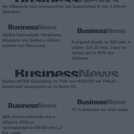
Με Λιθουανία στον προημιτελικό του Ευρωπαϊκού Β' κατ. η Εθνική
Νεανίδων
Αλέξης Γιαννούλιας: Υποψήφιος
Δήμαρχος στο Σικάγο ο άλλοτε
Evergood: Άγγιξε τα 300 εκατ. ο
παίκτης του Πανιώνιου
τζίρος- Στα 10 εκατ. ευρώ το
τίμημα για το 60% του
Jackaroo
Όμιλος AKTOR: Εξαγοράζει το 75% των ΗΛΕΚΤΩΡ και THALIS –
Στρατηγική συνεργασία με τη Motor Oil
TV: Η σκακιέρα της νέας σεζόν
ΔΕΗ: Ισχυρή ανάπτυξη στο α΄
εξάμηνο 2026 με
προσαρμοσμένο EBITDA στα 1,2
δισ. ευρώ