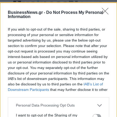
Είσοδος της γαλλικής Meridiam στην ηλεκτρική διασύνδεση Ελλάδας
BusinessNews.gr -
Do Not Process My Personal
– Κύπρου
Information
If you wish to opt-out of the sale, sharing to third parties, or
processing of your personal or sensitive information for
targeted advertising by us, please use the below opt-out
Coca-Cola HBC: Άνοδος 11,4%
Cenergy Holdings: Άνοδος 45%
section to confirm your selection. Please note that after your
στα καθαρά κέρδη του α΄
στα καθαρά κέρδη του α΄
opt-out request is processed you may continue seeing
εξαμήνου – Στα 524,4 εκατ.
εξαμήνου, στα 138 εκατ. ευρώ
ευρώ
interest-based ads based on personal information utilized by
us or personal information disclosed to third parties prior to
your opt-out. You may separately opt-out of the further
disclosure of your personal information by third parties on the
Η συμφωνία Arval-Athlon αναδιαμορφώνει την αγορά leasing
IAB’s list of downstream participants. This information may
also be disclosed by us to third parties on the
IAB’s List of
Downstream Participants
that may further disclose it to other
third parties.
VW: Η δύσκολη εξίσωση της
Alpha Bank: Για πρώτη φορά το
αναδιάρθρωσης
Αρχαίο Θέατρο Επιδαύρου
Personal Data Processing Opt Outs
άνοιξε τις πύλες του σε όλους
I want to opt-out of the Sharing of my