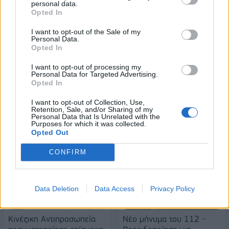
personal data.
Opted In
ESG Report 2025: Πώς η ΑΒ Βασιλόπουλος μετατρέπει τη
βιωσιμότητα σε καθημερινή πράξη
I want to opt-out of the Sale of my
Personal Data.
Opted In
Stoiximan: «Πού ήσουν;» στις μεγάλες στιγμές του Ολυμπιακού
I want to opt-out of processing my
Personal Data for Targeted Advertising.
Opted In
I want to opt-out of Collection, Use,
Retention, Sale, and/or Sharing of my
Personal Data that Is Unrelated with the
Purposes for which it was collected.
ΠΕΡΙΣΣΌΤΕΡΑ ΣΕ ΑΥΤΉ ΤΗΝ ΚΑΤΗΓΟΡΊΑ
Opted Out
CONFIRM
Data Deletion
Data Access
Privacy Policy
Κινέζικη Αντιπροσωπεία
Νέο μήνυμα του 112 -