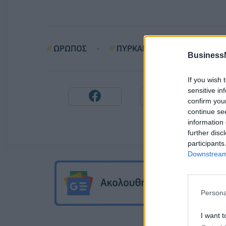
ΩΡΩΠΟΣ
ΠΥΡΚΑΓΙΑ
Business
If you wish 
sensitive in
confirm you
continue se
information 
further disc
participants
Downstream 
Persona
I want t