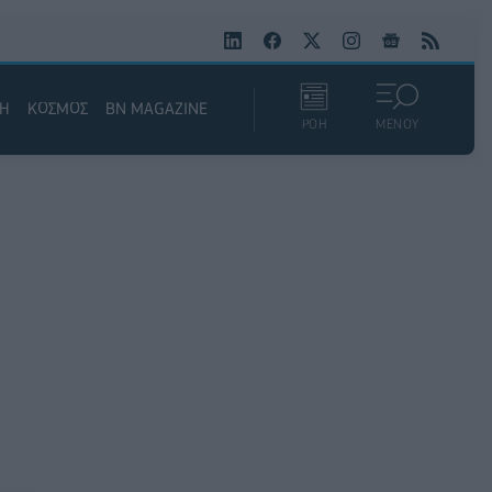
ΚΗ
ΚΟΣΜΟΣ
BN MAGAZINE
ΡΟΗ
ΜΕΝΟΥ