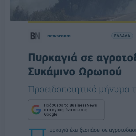
newsroom
ΕΛΛΑΔΑ
Πυρκαγιά σε αγροτο
Συκάμινο Ωρωπού
Προειδοποιητικό μήνυμα τ
Πρόσθεσε το
BusinessNews
στα αγαπημένα σου στη
Google
υρκαγιά έχει ξεσπάσει σε αγροτοδα