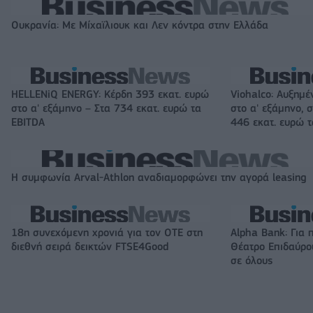
Ουκρανία: Με Μίχαϊλιουκ και Λεν κόντρα στην Ελλάδα
HELLENiQ ENERGY: Κέρδη 393 εκατ. ευρώ
Viohalco: Αυξημέ
στο α' εξάμηνο – Στα 734 εκατ. ευρώ τα
στο α' εξάμηνο, σ
EBITDA
446 εκατ. ευρώ 
Η συμφωνία Arval-Athlon αναδιαμορφώνει την αγορά leasing
18η συνεχόμενη χρονιά για τον ΟΤΕ στη
Alpha Bank: Για 
διεθνή σειρά δεικτών FTSE4Good
Θέατρο Επιδαύρου
σε όλους