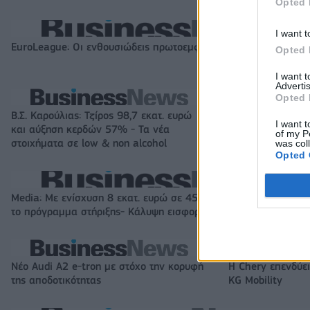
Opted 
I want t
EuroLeague: Οι ενθουσιώδεις πρωτοεμφανιζόμενοι
Opted 
I want 
Advertis
Opted 
Β.Σ. Καρούλιας: Τζίρος 98,7 εκατ. ευρώ
Metlen: Ρεκόρ EB
I want t
και αύξηση κερδών 57% - Τα νέα
στα 550 εκατ. ε
of my P
στοιχήματα σε low & non alcohol
εκατ. ευρώ
was col
Opted 
Media: Με ενίσχυση 8 εκατ. ευρώ σε 451 επιχειρήσεις ξεκίνησε
το πρόγραμμα στήριξης- Κάλυψη εισφορών ΕΔΟΕΑΠ
Νέο Audi A2 e-tron με στόχο την κορυφή
Η Chery επενδύει
της αποδοτικότητας
KG Mobility