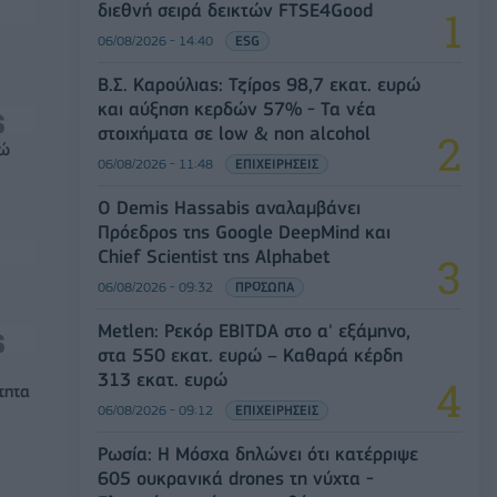
διεθνή σειρά δεικτών FTSE4Good
06/08/2026 - 14:40
ESG
Β.Σ. Καρούλιας: Τζίρος 98,7 εκατ. ευρώ
και αύξηση κερδών 57% - Τα νέα
στοιχήματα σε low & non alcohol
ρώ
06/08/2026 - 11:48
ΕΠΙΧΕΙΡΗΣΕΙΣ
Ο Demis Hassabis αναλαμβάνει
Πρόεδρος της Google DeepMind και
Chief Scientist της Alphabet
06/08/2026 - 09:32
ΠΡΟΣΩΠΑ
Metlen: Ρεκόρ EBITDA στο α' εξάμηνο,
στα 550 εκατ. ευρώ – Καθαρά κέρδη
313 εκατ. ευρώ
τητα
06/08/2026 - 09:12
ΕΠΙΧΕΙΡΗΣΕΙΣ
Ρωσία: Η Μόσχα δηλώνει ότι κατέρριψε
605 ουκρανικά drones τη νύχτα -