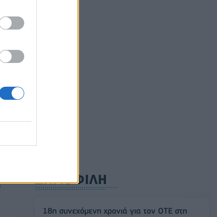
αετές
ούλιο
ΔΗΜΟΦΙΛΗ
0
18η συνεχόμενη χρονιά για τον ΟΤΕ στη