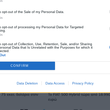
In
o opt-out of the Sale of my Personal Data.
Ευρωπαϊκό Κορασίδων Β' Κατηγορίας: Πρεμιέρα με νίκη για
In
Δανία και Ισλανδία - Το πανόραμα
to opt-out of processing my Personal Data for Targeted
ing.
In
ITDA στο α' εξάμηνο,
Χρηματοδότηση 8 εκατ. ευρώ σε 843
o opt-out of Collection, Use, Retention, Sale, and/or Sharing
υρώ – Καθαρά κέρδη 313
μέσα ενημέρωσης- Ξεκίνησε το πεντ
ersonal Data that Is Unrelated with the Purposes for which it
πρόγραμμα ενίσχυσης του Τύπου
lected.
Out
CONFIRM
IAB Hellas: Νέα Διοικούσα Επιτροπή και νέο Διοικητικό Συμβ
- Πρόεδρος ο Γαληνός Γιαγλής
Data Deletion
Data Access
Privacy Policy
 75 εκατ. δολάρια στην
Το FIAT 500 Hybrid τώρα από 18.99
ευρώ