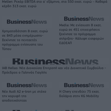
Metlen: Ρεκόρ EBITDA στο α' εξάμηνο, στα 550 εκατ. ευρώ – Καθαρά
κέρδη 313 εκατ. ευρώ
Media: Με ενίσχυση 8 εκατ.
ευρώ σε 451 επιχειρήσεις
Χρηματοδότηση 8 εκατ. ευρώ
ξεκίνησε το πρόγραμμα
σε 843 μέσα ενημέρωσης-
στήριξης- Κάλυψη εισφορών
Ξεκίνησε το πενταετές
ΕΔΟΕΑΠ
πρόγραμμα ενίσχυσης του
Τύπου
IAB Hellas: Νέα Διοικούσα Επιτροπή και νέο Διοικητικό Συμβούλιο -
Πρόεδρος ο Γαληνός Γιαγλής
Νέο Audi A2 e-tron με στόχο
Η Chery επενδύει 75 εκατ.
την κορυφή της
δολάρια στην KG Mobility
αποδοτικότητας