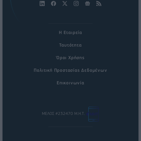
Η Εταιρεία
Ταυτότητα
Όροι Χρήσης
Πολιτική Προστασίας Δεδομένων
Επικοινωνία
ΜΕΛΟΣ #232470 Μ.Η.Τ.