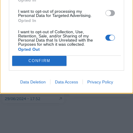
ΠΕΡΙΣΣΌΤΕΡΑ ΣΕ ΑΥΤΉ ΤΗΝ ΚΑΤΗΓΟΡΊΑ
I want to opt-out of processing my
Personal Data for Targeted Advertising.
Opted In
I want to opt-out of Collection, Use,
Retention, Sale, and/or Sharing of my
Personal Data that Is Unrelated with the
Purposes for which it was collected.
Opted Out
Πυρκαγιά στην Πάρνηθα:
Mάχη με τις φλόγες στην
CONFIRM
Ενισχύονται οι
Κερατέα - Υπάρχουν 4
πυροσβεστικές δυνάμεις -
διαφορετικές εστίες -
Πάνω από 100 χλμ οι
Απεγκλωβισμοί κατοίκων
Data Deletion
Data Access
Privacy Policy
ριπές των ανέμων -
και εκκενώσεις
Κυκλοφοριακές ρυθμίσεις
30/06/2024 - 16:34
29/06/2024 - 17:52