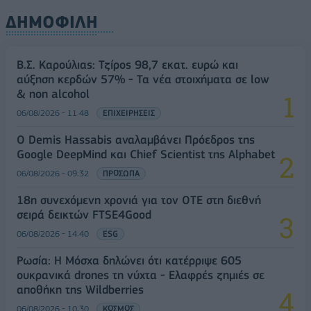
ΔΗΜΟΦΙΛΗ
Β.Σ. Καρούλιας: Τζίρος 98,7 εκατ. ευρώ και
αύξηση κερδών 57% - Τα νέα στοιχήματα σε low
& non alcohol
06/08/2026 - 11:48
ΕΠΙΧΕΙΡΗΣΕΙΣ
Ο Demis Hassabis αναλαμβάνει Πρόεδρος της
Google DeepMind και Chief Scientist της Alphabet
06/08/2026 - 09:32
ΠΡΟΣΩΠΑ
18η συνεχόμενη χρονιά για τον ΟΤΕ στη διεθνή
σειρά δεικτών FTSE4Good
06/08/2026 - 14:40
ESG
Ρωσία: Η Μόσχα δηλώνει ότι κατέρριψε 605
ουκρανικά drones τη νύχτα - Ελαφρές ζημιές σε
αποθήκη της Wildberries
06/08/2026 - 10:30
ΚΟΣΜΟΣ