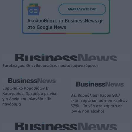
EuroLeague: Οι ενθουσιώδεις πρωτοεμφανιζόμενοι
Ευρωπαϊκό Κορασίδων Β'
Κατηγορίας: Πρεμιέρα με νίκη
Β.Σ. Καρούλιας: Τζίρος 98,7
για Δανία και Ισλανδία - Το
εκατ. ευρώ και αύξηση κερδών
πανόραμα
57% - Τα νέα στοιχήματα σε
low & non alcohol