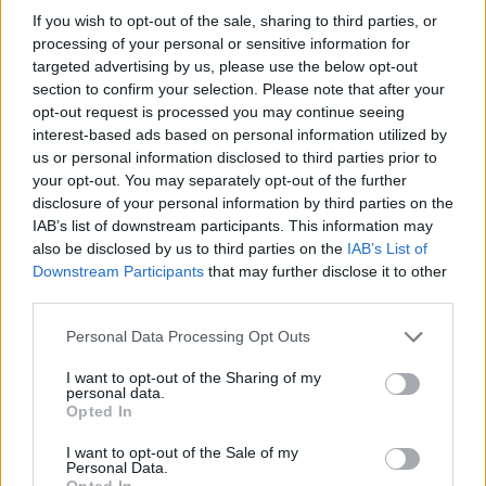
If you wish to opt-out of the sale, sharing to third parties, or
processing of your personal or sensitive information for
Η συμφωνία Arval-Athlon αναδιαμορφώνει την αγορά leasing
targeted advertising by us, please use the below opt-out
section to confirm your selection. Please note that after your
opt-out request is processed you may continue seeing
VW: Η δύσκολη εξίσωση της
18η συνεχόμενη χρονιά για τον
interest-based ads based on personal information utilized by
αναδιάρθρωσης
ΟΤΕ στη διεθνή σειρά δεικτών
us or personal information disclosed to third parties prior to
FTSE4Good
your opt-out. You may separately opt-out of the further
disclosure of your personal information by third parties on the
IAB’s list of downstream participants. This information may
also be disclosed by us to third parties on the
IAB’s List of
Alpha Bank: Για πρώτη φορά το Αρχαίο Θέατρο Επιδαύρου άνοιξε τις
Downstream Participants
that may further disclose it to other
πύλες του σε όλους
third parties.
Personal Data Processing Opt Outs
ESG Report 2025: Πώς η ΑΒ Βασιλόπουλος μετατρέπει τη
βιωσιμότητα σε καθημερινή πράξη
I want to opt-out of the Sharing of my
personal data.
Opted In
I want to opt-out of the Sale of my
Personal Data.
Opted In