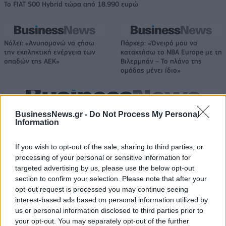
Το FIAT 500 Hybrid τώρα από 18.990 ευρώ
Νόλεϊ: «Ανυπομονώ να ζήσω
Πάρκερ: «Όνειρό μου να
την εκπληκτική ενέργεια των
κατακτήσω το ΝΒΑ Europe με τη
οπαδών της ΑΕΚ»
Βιλερμπάν – Το πλάνο της
ομάδας μένει ίδιο»
HELLENiQ ENERGY: Κέρδη 393 εκατ. ευρώ στο α' εξάμηνο – Στα 734
BusinessNews.gr -
Do Not Process My Personal
εκατ. ευρώ τα EBITDA
Information
If you wish to opt-out of the sale, sharing to third parties, or
processing of your personal or sensitive information for
targeted advertising by us, please use the below opt-out
Viohalco: Αυξημένος κατά 14%
ΥΠΕΘΟΟ: Νέες επενδύσεις 1
ο τζίρος στο α' εξάμηνο, στα 4,3
δισ. ευρώ ως το 2028 για την
section to confirm your selection. Please note that after your
δισ. ευρώ – Στα 446 εκατ. ευρώ
Ενέργεια
opt-out request is processed you may continue seeing
τα EBITDA
interest-based ads based on personal information utilized by
us or personal information disclosed to third parties prior to
your opt-out. You may separately opt-out of the further