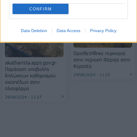
CONFIRM
Data Deletion
Data Access
Privacy Policy
Οριοθετήθηκε πυρκαγιά
στην περιοχή Φέριζα στην
akatharista.apps.gov.gr:
Κερατέα
Παράταση υποβολής
29/06/2024 - 11:23
δηλώσεων καθαρισμού
οικοπέδων στην
πλατφόρμα
29/06/2024 - 11:27