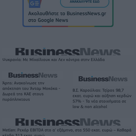
Ουκρανία: Με Μίχαϊλιουκ και Λεν κόντρα στην Ελλάδα
Άρης: Ανακοίνωσε την
απόκτηση του Άνταμ Μοκόκα -
Β.Σ. Καρούλιας: Τζίρος 98,7
Δωρεά της ΚΑΕ στους
εκατ. ευρώ και αύξηση κερδών
πυρόπληκτους
57% - Τα νέα στοιχήματα σε
low & non alcohol
Metlen: Ρεκόρ EBITDA στο α' εξάμηνο, στα 550 εκατ. ευρώ – Καθαρά
κέρδη 313 εκατ. ευρώ