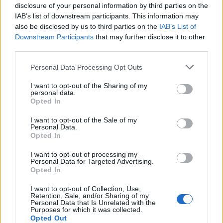
disclosure of your personal information by third parties on the
Η συμφωνία Arval-Athlon αναδιαμορφώνει την αγορά leasing
IAB’s list of downstream participants. This information may
also be disclosed by us to third parties on the
IAB’s List of
Downstream Participants
that may further disclose it to other
third parties.
VW: Η δύσκολη εξίσωση της
18η συνεχόμενη χρονιά για τον
αναδιάρθρωσης
ΟΤΕ στη διεθνή σειρά δεικτών
FTSE4Good
Personal Data Processing Opt Outs
I want to opt-out of the Sharing of my
personal data.
Opted In
Alpha Bank: Για πρώτη φορά το Αρχαίο Θέατρο Επιδαύρου άνοιξε τις
πύλες του σε όλους
I want to opt-out of the Sale of my
Personal Data.
Opted In
ESG Report 2025: Πώς η ΑΒ Βασιλόπουλος μετατρέπει τη
I want to opt-out of processing my
βιωσιμότητα σε καθημερινή πράξη
Personal Data for Targeted Advertising.
Opted In
I want to opt-out of Collection, Use,
Retention, Sale, and/or Sharing of my
Personal Data that Is Unrelated with the
Purposes for which it was collected.
ΠΕΡΙΣΣΌΤΕΡΑ ΣΕ ΑΥΤΉ ΤΗΝ ΚΑΤΗΓΟΡΊΑ
Opted Out