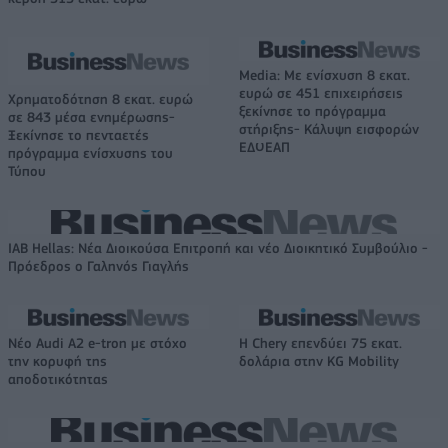
Media: Με ενίσχυση 8 εκατ.
ευρώ σε 451 επιχειρήσεις
Χρηματοδότηση 8 εκατ. ευρώ
ξεκίνησε το πρόγραμμα
σε 843 μέσα ενημέρωσης-
στήριξης- Κάλυψη εισφορών
Ξεκίνησε το πενταετές
ΕΔΟΕΑΠ
πρόγραμμα ενίσχυσης του
Τύπου
IAB Hellas: Νέα Διοικούσα Επιτροπή και νέο Διοικητικό Συμβούλιο -
Πρόεδρος ο Γαληνός Γιαγλής
Νέο Audi A2 e-tron με στόχο
Η Chery επενδύει 75 εκατ.
την κορυφή της
δολάρια στην KG Mobility
αποδοτικότητας