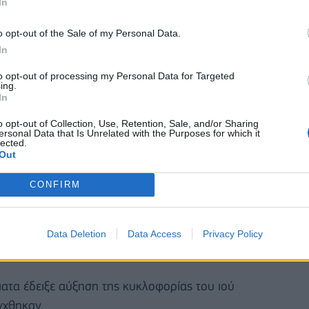
In
o opt-out of the Sale of my Personal Data.
In
to opt-out of processing my Personal Data for Targeted
ing.
In
o opt-out of Collection, Use, Retention, Sale, and/or Sharing
ersonal Data that Is Unrelated with the Purposes for which it
lected.
Out
CONFIRM
ουχηθέντα στελέχη ανήκαν στις υπο-παραλλαγές
ερτερεί . Η συχνότερη υπο-παραλλαγή της ΒΑ.2 ήταν
66 δείγματα θετικά για τη νέα παραλλαγή υπό
Data Deletion
Data Access
Privacy Policy
ματα έδειξε αύξηση της κυκλοφορίας του ιού
γχθηκαν.