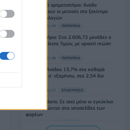
Ευρωπαϊκά χρηματιστήρια: Άνοδο
καταγράφουν οι μετοχές στο ξεκίνημα
των συναλλαγών
07/08/2026 - 11:44
ΟΙΚΟΝΟΜΙΑ
Χρηματιστήριο: Στις 2.606,72 μονάδες ο
Γενικός Δείκτης Τιμών, με οριακή πτώση
0,07%
07/08/2026 - 11:38
ΟΙΚΟΝΟΜΙΑ
Generali: Άνοδος 13,7% στα καθαρά
κέρδη του α' εξαμήνου, στα 2,54 δισ.
ευρώ
07/08/2026 - 11:27
ΕΠΙΧΕΙΡΗΣΕΙΣ
Κ. Χατζηδάκης: Σε ισχύ μόνο οι εγκύκλιοι
που αναρτώνται στις ιστοσελίδες των
φορέων
07/08/2026 - 11:20
ΠΟΛΙΤΙΚΗ