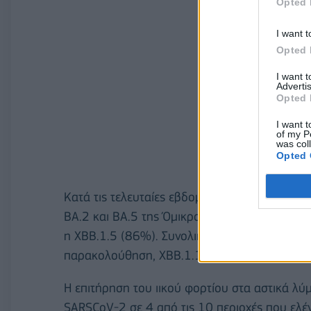
Opted 
I want t
Opted 
I want 
Advertis
Opted 
I want t
of my P
was col
Opted 
Κατά τις τελευταίες εβδομάδες όλα τα αλληλ
ΒΑ.2 και ΒΑ.5 της Όμικρον, με τη ΒΑ.2 να υπ
η XBB.1.5 (86%). Συνολικά έχουν ανιχνευθεί 
παρακολούθηση, ΧΒΒ.1.16.
Η επιτήρηση του ιικού φορτίου στα αστικά λύ
SARSCoV-2 σε 4 από τις 10 περιοχές που ελέ