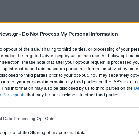
News.gr -
Do Not Process My Personal Information
to opt-out of the sale, sharing to third parties, or processing of your per
formation for targeted advertising by us, please use the below opt-out s
r selection. Please note that after your opt-out request is processed y
eing interest-based ads based on personal information utilized by us or
disclosed to third parties prior to your opt-out. You may separately opt-
losure of your personal information by third parties on the IAB’s list of
ασε μείωση σε σχέση με την προηγούμενη
. This information may also be disclosed by us to third parties on the
IA
μέσο εβδομαδιαίο αριθμό νέων διασωληνώσεων
Participants
that may further disclose it to other third parties.
μός των ασθενών με λοίμωξη COVID-19 που
γράφηκαν 45 θάνατοι με διάμεση ηλικία τα 85 έτη
l Data Processing Opt Outs
o opt-out of the Sharing of my personal data.