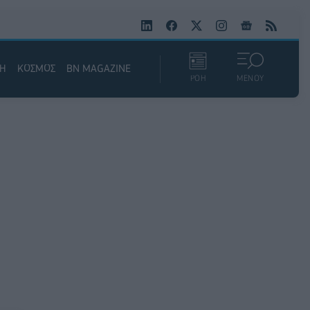
ΚΗ
ΚΟΣΜΟΣ
BN MAGAZINE
ΡΟΗ
ΜΕΝΟΥ