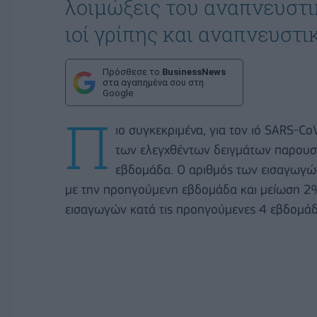
λοιμώξεις του αναπνευστ
ιοί γρίπης και αναπνευστι
Πρόσθεσε το
BusinessNews
στα αγαπημένα σου στη
Google
Π
ιο συγκεκριμένα, για τον ιό SARS-C
των ελεγχθέντων δειγμάτων παρουσ
εβδομάδα. Ο αριθμός των εισαγωγώ
με την προηγούμενη εβδομάδα και μείωση 2%
εισαγωγών κατά τις προηγούμενες 4 εβδομάδ