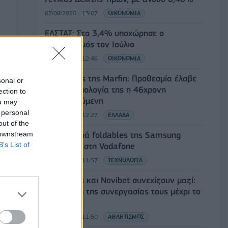
07/08/2026 - 13:07
ΟΙΚΟΝΟΜΙΑ
ΕΛΣΤΑΤ: Στο 3,4% υποχώρησε ο
πληθωρισμός τον Ιούλιο
07/08/2026 - 12:46
ΟΙΚΟΝΟΜΙΑ
Εμπρησμός της Marfin: Προθεσμία έλαβε
sonal or
για την απολογία της η 46χρονη
ection to
κατηγορούμενη
ou may
 personal
07/08/2026 - 12:27
ΕΛΛΑΔΑ
out of the
 downstream
Η νέα σειρά foldables της Samsung
B’s List of
διαθέσιμη στη Vodafone
07/08/2026 - 11:57
ΤΕΧΝΟΛΟΓΙΑ
Ατρόμητος και Novibet συνεχίζουν μαζί:
Ανανέωση της συνεργασίας τους μέχρι το
2028
07/08/2026 - 11:50
ΑΘΛΗΤΙΣΜΟΣ