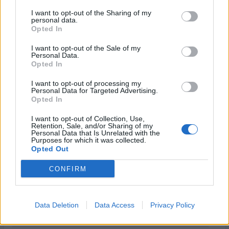
του Λογαριασμού Αγροτικής Εστίας
I want to opt-out of the Sharing of my
06/08/2026 - 17:40
ΟΙΚΟΝΟΜΙΑ
personal data.
Opted In
Κυβερνητική Επιτροπή Βιομηχανίας- Κ. Μητσοτάκης:
Στρατηγική προτεραιότητα η ενίσχυση της
I want to opt-out of the Sale of my
Personal Data.
βιομηχανίας
Opted In
06/08/2026 - 17:18
ΠΟΛΙΤΙΚΗ
I want to opt-out of processing my
Personal Data for Targeted Advertising.
Από τις 28 Αυγούστου η ψηφιακή ενεργοποίηση της
Opted In
Κάρτας Αγρότη μέσω της ΕΑΕ 2026
06/08/2026 - 16:51
ΟΙΚΟΝΟΜΙΑ
I want to opt-out of Collection, Use,
Retention, Sale, and/or Sharing of my
Personal Data that Is Unrelated with the
Eurobank: Εξελίξεις και προοπτικές στις αγορές
Purposes for which it was collected.
πετρελαίου και φυσικού αερίου στην Ευρώπη
Opted Out
06/08/2026 - 16:20
ΕΝΕΡΓΕΙΑ
CONFIRM
Οι ελληνικές scale-ups επιχειρήσεις στρέφονται
στην ανάπτυξη - Μεγαλύτερη πρόκληση η
προσέλκυση πελατών
Data Deletion
Data Access
Privacy Policy
06/08/2026 - 15:56
ΕΠΙΧΕΙΡΗΣΕΙΣ