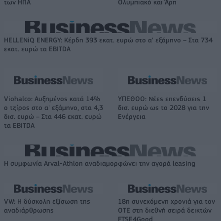
των ΗΠΑ
Ολυμπιακό και Άρη
HELLENiQ ENERGY: Κέρδη 393 εκατ. ευρώ στο α' εξάμηνο – Στα 734
εκατ. ευρώ τα EBITDA
Viohalco: Αυξημένος κατά 14%
ΥΠΕΘΟΟ: Νέες επενδύσεις 1
ο τζίρος στο α' εξάμηνο, στα 4,3
δισ. ευρώ ως το 2028 για την
δισ. ευρώ – Στα 446 εκατ. ευρώ
Ενέργεια
τα EBITDA
Η συμφωνία Arval-Athlon αναδιαμορφώνει την αγορά leasing
VW: Η δύσκολη εξίσωση της
18η συνεχόμενη χρονιά για τον
αναδιάρθρωσης
ΟΤΕ στη διεθνή σειρά δεικτών
FTSE4Good