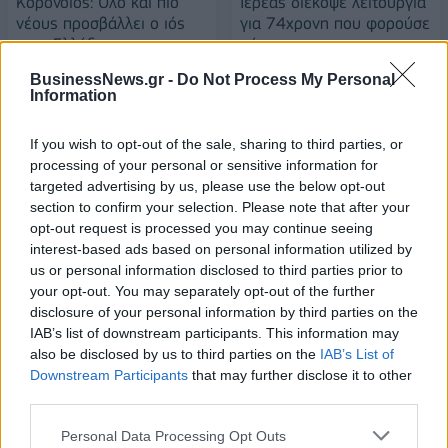
Κορονοϊός: Όλο και πιο
Ιερέας διέκοψε λειτουργία
νέους προσβάλλει ο ιός
για 74χρονη που φορούσε
στην Ελλάδα
μάσκα
27/07/2020 - 10:21
27/07/2020 - 10:33
BusinessNews.gr -
Do Not Process My Personal
Information
If you wish to opt-out of the sale, sharing to third parties, or
processing of your personal or sensitive information for
targeted advertising by us, please use the below opt-out
section to confirm your selection. Please note that after your
opt-out request is processed you may continue seeing
interest-based ads based on personal information utilized by
us or personal information disclosed to third parties prior to
your opt-out. You may separately opt-out of the further
disclosure of your personal information by third parties on the
IAB’s list of downstream participants. This information may
also be disclosed by us to third parties on the
IAB’s List of
ΡΟΗ ΕΙΔΗΣΕΩΝ
Downstream Participants
that may further disclose it to other
third parties.
ΟΠΕΚΑ: Αύριο η δεύτερη πληρωμή των δικαιούχων
Personal Data Processing Opt Outs