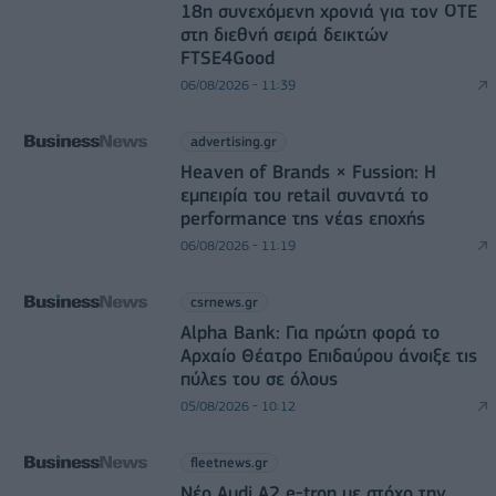
18η συνεχόμενη χρονιά για τον ΟΤΕ
στη διεθνή σειρά δεικτών
FTSE4Good
06/08/2026 - 11:39
advertising.gr
Heaven of Brands × Fussion: Η
εμπειρία του retail συναντά το
performance της νέας εποχής
06/08/2026 - 11:19
csrnews.gr
Alpha Bank: Για πρώτη φορά το
Αρχαίο Θέατρο Επιδαύρου άνοιξε τις
πύλες του σε όλους
05/08/2026 - 10:12
fleetnews.gr
Νέο Audi A2 e-tron με στόχο την