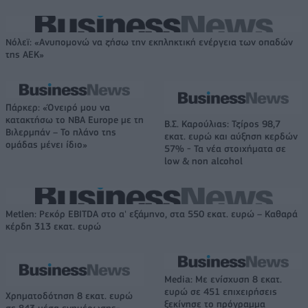
Νόλεϊ: «Ανυπομονώ να ζήσω την εκπληκτική ενέργεια των οπαδών
της ΑΕΚ»
Πάρκερ: «Όνειρό μου να
κατακτήσω το ΝΒΑ Europe με τη
Β.Σ. Καρούλιας: Τζίρος 98,7
Βιλερμπάν – Το πλάνο της
εκατ. ευρώ και αύξηση κερδών
ομάδας μένει ίδιο»
57% - Τα νέα στοιχήματα σε
low & non alcohol
Metlen: Ρεκόρ EBITDA στο α' εξάμηνο, στα 550 εκατ. ευρώ – Καθαρά
κέρδη 313 εκατ. ευρώ
Media: Με ενίσχυση 8 εκατ.
ευρώ σε 451 επιχειρήσεις
Χρηματοδότηση 8 εκατ. ευρώ
ξεκίνησε το πρόγραμμα