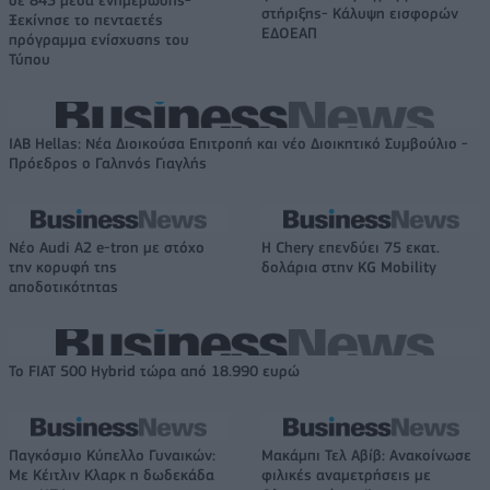
σε 843 μέσα ενημέρωσης-
στήριξης- Κάλυψη εισφορών
Ξεκίνησε το πενταετές
ΕΔΟΕΑΠ
πρόγραμμα ενίσχυσης του
Τύπου
IAB Hellas: Νέα Διοικούσα Επιτροπή και νέο Διοικητικό Συμβούλιο -
Πρόεδρος ο Γαληνός Γιαγλής
Νέο Audi A2 e-tron με στόχο
Η Chery επενδύει 75 εκατ.
την κορυφή της
δολάρια στην KG Mobility
αποδοτικότητας
Το FIAT 500 Hybrid τώρα από 18.990 ευρώ
Παγκόσμιο Κύπελλο Γυναικών:
Μακάμπι Τελ Αβίβ: Ανακοίνωσε
Με Κέιτλιν Κλαρκ η δωδεκάδα
φιλικές αναμετρήσεις με