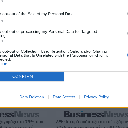
In
o opt-out of the Sale of my Personal Data.
In
to opt-out of processing my Personal Data for Targeted
ing.
In
o opt-out of Collection, Use, Retention, Sale, and/or Sharing
ersonal Data that Is Unrelated with the Purposes for which it
lected.
Out
CONFIRM
Αλέξης Γιαννούλιας: Υποψήφιος Δήμαρχος στο Σικάγο ο άλλ
Data Deletion
Data Access
Privacy Policy
παίκτης του Πανιώνιου
ξαγοράζει το 75% των
ΔΕΗ: Ισχυρή ανάπτυξη στο α΄ εξάμη
LIS – Στρατηγική
2026 με προσαρμοσμένο EBITDA στα