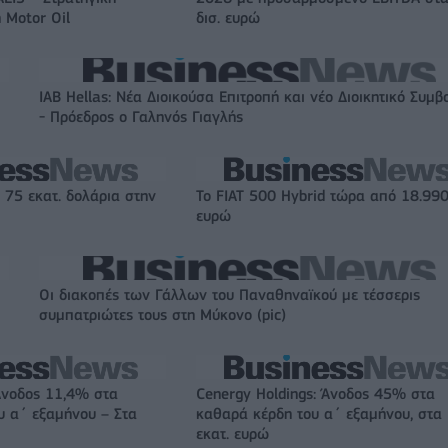
 Motor Oil
δισ. ευρώ
IAB Hellas: Νέα Διοικούσα Επιτροπή και νέο Διοικητικό Συμβ
- Πρόεδρος ο Γαληνός Γιαγλής
 75 εκατ. δολάρια στην
Το FIAT 500 Hybrid τώρα από 18.99
ευρώ
Οι διακοπές των Γάλλων του Παναθηναϊκού με τέσσερις
συμπατριώτες τους στη Μύκονο (pic)
Άνοδος 11,4% στα
Cenergy Holdings: Άνοδος 45% στα
υ α΄ εξαμήνου – Στα
καθαρά κέρδη του α΄ εξαμήνου, στα
εκατ. ευρώ