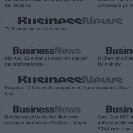
του Jackaroo
συνεργασία με τη
TV: Η σκακιέρα της νέας σεζόν
Νέο Audi A2 e-tron με στόχο την κορυφή
Η Chery επενδύει
της αποδοτικότητας
KG Mobility
Ντουράντ: "Ο Γιάννης θα μπορούσε να 'ναι ο κορυφαίος όλων"!
(vid)
Είσοδος της γαλλικής Meridiam στην
Coca-Cola HBC: 
ηλεκτρική διασύνδεση Ελλάδας – Κύπρου
καθαρά κέρδη το
524,4 εκατ. ευρώ