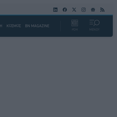
ΚΗ
ΚΟΣΜΟΣ
BN MAGAZINE
ΡΟΗ
ΜΕΝΟΥ