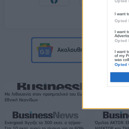
Opted 
I want t
Opted 
I want 
Advertis
Opted 
I want t
of my P
was col
Opted 
Με Λιθουανία στον προημιτελικό του Ευρωπαϊκού Β' κατ. η
Εθνική Νεανίδων
Evergood: Άγγιξε τα 300 εκατ. ο τζίρος-
Όμιλος AKTOR: Ε
Στα 10 εκατ. ευρώ το τίμημα για το 60%
ΗΛΕΚΤΩΡ και THA