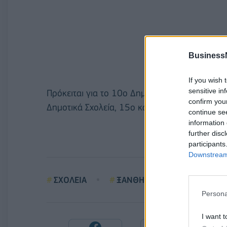
Business
If you wish 
sensitive in
Πρόκειται για το 10ο Δημοτικό Σχολείο Ξάνθη
confirm you
Δημοτικά Σχολεία, 15ο και 20ο στο Δροσερό 
continue se
information 
further disc
participants
Downstream 
ΣΧΟΛΕΙΑ
ΞΑΝΘΗ
ΚΟΡΟΝΟΪΟΣ
Persona
I want t