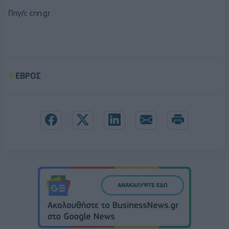
Πηγή: cnn.gr
ΕΒΡΟΣ