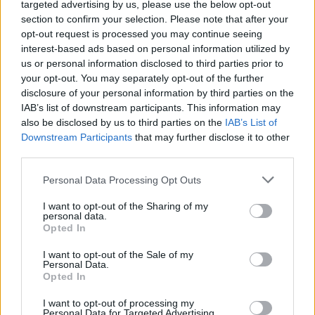
targeted advertising by us, please use the below opt-out
section to confirm your selection. Please note that after your
Βελτίωση του καιρού και
opt-out request is processed you may continue seeing
άνοδος της θερμοκρασίας
Ξάνθη - Κορονοϊός:
interest-based ads based on personal information utilized by
Ξεκινούν μαζικοί μοριακοί
us or personal information disclosed to third parties prior to
04/06/2020 - 08:27
έλεγχοι από τον ΕΟΔΥ
your opt-out. You may separately opt-out of the further
disclosure of your personal information by third parties on the
04/06/2020 - 08:56
IAB’s list of downstream participants. This information may
also be disclosed by us to third parties on the
IAB’s List of
Downstream Participants
that may further disclose it to other
third parties.
Personal Data Processing Opt Outs
I want to opt-out of the Sharing of my
personal data.
Opted In
I want to opt-out of the Sale of my
Personal Data.
Opted In
ΡΟΗ ΕΙΔΗΣΕΩΝ
I want to opt-out of processing my
Personal Data for Targeted Advertising.