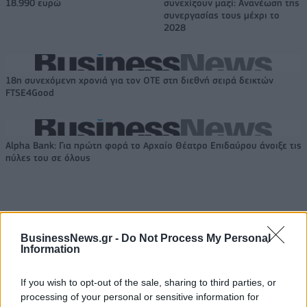
18.990 ευρώ
συνεχίζουν μαζί: Ανανέωση της
συνεργασίας τους μέχρι το
2028
18η συνεχόμενη χρονιά για τον ΟΤΕ στη διεθνή σειρά δεικτών
FTSE4Good
Alpha Bank: Για πρώτη φορά το Αρχαίο Θέατρο Επιδαύρου άνοιξε τις
πύλες του σε όλους
ΠΕΡΙΣΣΌΤΕΡΑ ΣΕ ΑΥΤΉ ΤΗΝ ΚΑΤΗΓΟΡΊΑ
BusinessNews.gr -
Do Not Process My Personal
Information
If you wish to opt-out of the sale, sharing to third parties, or
processing of your personal or sensitive information for