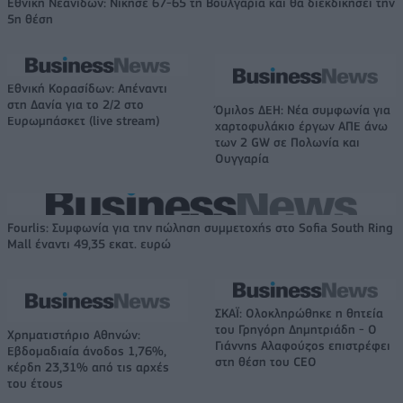
Εθνική Νεανίδων: Νίκησε 67-65 τη Βουλγαρία και θα διεκδικήσει την
5η θέση
Εθνική Κορασίδων: Απέναντι
στη Δανία για το 2/2 στο
Όμιλος ΔΕΗ: Νέα συμφωνία για
Ευρωμπάσκετ (live stream)
χαρτοφυλάκιο έργων ΑΠΕ άνω
των 2 GW σε Πολωνία και
Ουγγαρία
Fourlis: Συμφωνία για την πώληση συμμετοχής στο Sofia South Ring
Mall έναντι 49,35 εκατ. ευρώ
ΣΚΑΪ: Ολοκληρώθηκε η θητεία
του Γρηγόρη Δημητριάδη - Ο
Χρηματιστήριο Αθηνών:
Γιάννης Αλαφούζος επιστρέφει
Εβδομαδιαία άνοδος 1,76%,
στη θέση του CEO
κέρδη 23,31% από τις αρχές
του έτους