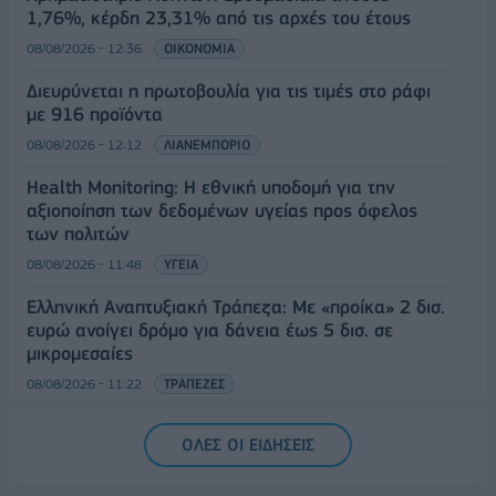
1,76%, κέρδη 23,31% από τις αρχές του έτους
08/08/2026 - 12:36
ΟΙΚΟΝΟΜΙΑ
Διευρύνεται η πρωτοβουλία για τις τιμές στο ράφι
με 916 προϊόντα
08/08/2026 - 12:12
ΛΙΑΝΕΜΠΟΡΙΟ
Health Monitoring: Η εθνική υποδομή για την
αξιοποίηση των δεδομένων υγείας προς όφελος
των πολιτών
08/08/2026 - 11:48
ΥΓΕΙΑ
Ελληνική Αναπτυξιακή Τράπεζα: Με «προίκα» 2 δισ.
ευρώ ανοίγει δρόμο για δάνεια έως 5 δισ. σε
μικρομεσαίες
08/08/2026 - 11:22
ΤΡΑΠΕΖΕΣ
5G παντού, 6G στον ορίζοντα: Πού βρίσκεται η
ΟΛΕΣ ΟΙ ΕΙΔΗΣΕΙΣ
Ελλάδα στη μεγάλη τεχνολογική μετάβαση
08/08/2026 - 10:54
ΤΕΧΝΟΛΟΓΙΑ