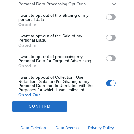
Ελληνική Αναπτυξιακή Τράπεζα: Με «προίκα» 2 δισ. ευρώ ανοίγει
Personal Data Processing Opt Outs
δρόμο για δάνεια έως 5 δισ. σε μικρομεσαίες
I want to opt-out of the Sharing of my
personal data.
Opted In
I want to opt-out of the Sale of my
Β.Σ. Καρούλιας: Τζίρος 98,7
Deloitte Ελλάδος:
Personal Data.
εκατ. ευρώ και αύξηση κερδών
Χρηματοοικονομικός
Opted In
57% - Τα νέα στοιχήματα σε
σύμβουλος της ΔΕΗ για την
low & non alcohol
είσοδο στην πολωνική αγορά
I want to opt-out of processing my
ενέργειας
Personal Data for Targeted Advertising.
Opted In
I want to opt-out of Collection, Use,
Retention, Sale, and/or Sharing of my
Η Chery επενδύει 75 εκατ. δολάρια στην KG Mobility
Personal Data that Is Unrelated with the
Purposes for which it was collected.
Opted Out
Το FIAT 500 Hybrid τώρα από
Ατρόμητος και Novibet
CONFIRM
18.990 ευρώ
συνεχίζουν μαζί: Ανανέωση της
συνεργασίας τους μέχρι το
2028
Data Deletion
Data Access
Privacy Policy