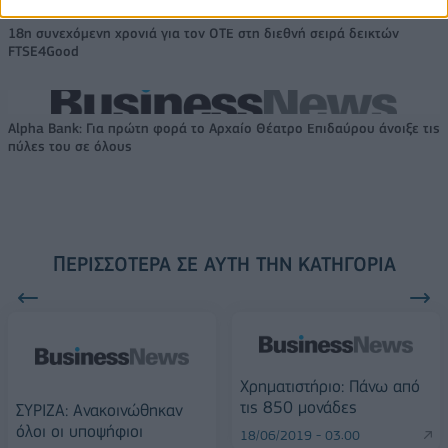
18η συνεχόμενη χρονιά για τον ΟΤΕ στη διεθνή σειρά δεικτών
FTSE4Good
Alpha Bank: Για πρώτη φορά το Αρχαίο Θέατρο Επιδαύρου άνοιξε τις
πύλες του σε όλους
ΠΕΡΙΣΣΌΤΕΡΑ ΣΕ ΑΥΤΉ ΤΗΝ ΚΑΤΗΓΟΡΊΑ
Χρηματιστήριο: Πάνω από
τις 850 μονάδες
ΣΥΡΙΖΑ: Ανακοινώθηκαν
όλοι οι υποψήφιοι
18/06/2019 - 03:00