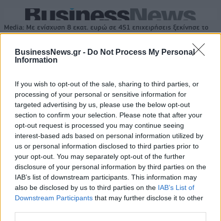
Media: Με ενίσχυση 8 εκατ. ευρώ σε 451 επιχειρήσεις ξεκίνησε το
πρόγραμμα στήριξης- Κάλυψη εισφορών ΕΔΟΕΑΠ
BusinessNews.gr -
Do Not Process My Personal
Information
Η Toyota φέρνει νέα γενιά
Σε κινεζική… πολιορκία η
μπαταριών για τα υβριδικά της
ευρωπαϊκή
If you wish to opt-out of the sale, sharing to third parties, or
αυτοκινητοβιομηχανία
processing of your personal or sensitive information for
targeted advertising by us, please use the below opt-out
section to confirm your selection. Please note that after your
opt-out request is processed you may continue seeing
Νέο Audi A2 e-tron με στόχο την κορυφή της αποδοτικότητας
interest-based ads based on personal information utilized by
us or personal information disclosed to third parties prior to
your opt-out. You may separately opt-out of the further
disclosure of your personal information by third parties on the
Εθνική Παίδων: Απώλεσε
Ο Γιάννης Αγραβάνης στον Βίκο
προβάδισμα 13 πόντων και
Ιωαννίνων
IAB’s list of downstream participants. This information may
έχασε 84-89 από το Ισραήλ
also be disclosed by us to third parties on the
IAB’s List of
Downstream Participants
that may further disclose it to other
third parties.