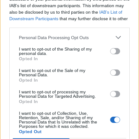
IAB’s list of downstream participants. This information may
ΔΗΜΟΦΙΛΗ
also be disclosed by us to third parties on the
IAB’s List of
Downstream Participants
that may further disclose it to other
third parties.
18η συνεχόμενη χρονιά για τον ΟΤΕ στη διεθνή
σειρά δεικτών FTSE4Good
Personal Data Processing Opt Outs
06/08/2026 - 14:40
ESG
I want to opt-out of the Sharing of my
personal data.
Β.Σ. Καρούλιας: Τζίρος 98,7 εκατ. ευρώ και
Opted In
αύξηση κερδών 57% - Τα νέα στοιχήματα σε low
& non alcohol
I want to opt-out of the Sale of my
Personal Data.
06/08/2026 - 11:48
ΕΠΙΧΕΙΡΗΣΕΙΣ
Opted In
Ο Demis Hassabis αναλαμβάνει Πρόεδρος της
I want to opt-out of processing my
Google DeepMind και Chief Scientist της Alphabet
Personal Data for Targeted Advertising.
Opted In
06/08/2026 - 09:32
ΠΡΟΣΩΠΑ
I want to opt-out of Collection, Use,
Metlen: Ρεκόρ EBITDA στο α' εξάμηνο, στα 550
Retention, Sale, and/or Sharing of my
Personal Data that Is Unrelated with the
εκατ. ευρώ – Καθαρά κέρδη 313 εκατ. ευρώ
Purposes for which it was collected.
06/08/2026 - 09:12
Opted Out
ΕΠΙΧΕΙΡΗΣΕΙΣ