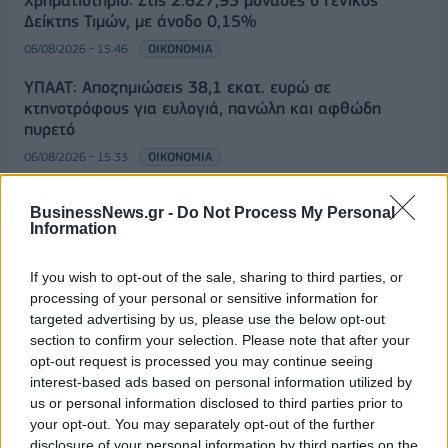
Χρηματιστήριο: Στις 2.627,95 μονάδες ο Γενικός
Δείκτης Τιμών, με άνοδο 0,15%
06/08/2026 - 15:46
ΟΙΚΟΝΟΜΙΑ
ΥΠΑΑΤ: Αποζημιώσεις 38,1 εκατ. ευρώ σε
κτηνοτρόφους για ευλογιά, πανώλη και αφθώδη
πυρετό
06/08/2026 - 15:33
ΟΙΚΟΝΟΜΙΑ
Στ. Παπασταύρου: Άμεσα αντιδιαβρωτικά έργα στη
BusinessNews.gr -
Do Not Process My Personal
Δυτική Αττική
Information
06/08/2026 - 15:17
ΠΟΛΙΤΙΚΗ
ΟΛΕΣ ΟΙ ΕΙΔΗΣΕΙΣ
If you wish to opt-out of the sale, sharing to third parties, or
processing of your personal or sensitive information for
targeted advertising by us, please use the below opt-out
section to confirm your selection. Please note that after your
opt-out request is processed you may continue seeing
interest-based ads based on personal information utilized by
us or personal information disclosed to third parties prior to
your opt-out. You may separately opt-out of the further
disclosure of your personal information by third parties on the