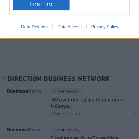
Ρωσία: Η Μόσχα δηλώνει ότι κατέρριψε 605
CONFIRM
ουκρανικά drones τη νύχτα - Ελαφρές ζημιές σε
αποθήκη της Wildberries
06/08/2026 - 10:30
ΚΟΣΜΟΣ
Data Deletion
Data Access
Privacy Policy
DIRECTION BUSINESS NETWORK
allstarbasket.gr
«Κλείνει τον Τζέιμς Γουάισμαν η
Μάλαγα»
06/08/2026 - 21:11
allstarbasket.gr
EuroLeague: Οι ενθουσιώδεις