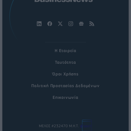
Η Εταιρεία
Ταυτότητα
Όροι Χρήσης
Πολιτική Προστασίας Δεδομένων
Επικοινωνία
ΜΕΛΟΣ #232470 Μ.Η.Τ.