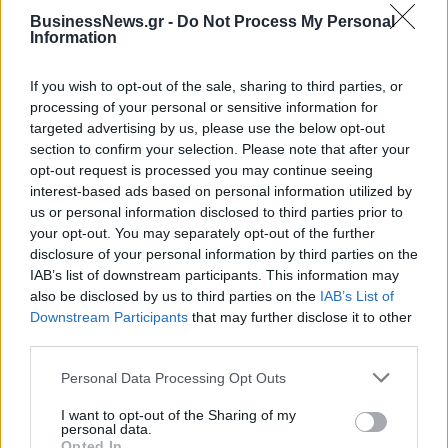
BusinessNews.gr -
Do Not Process My Personal
06/08/2026 - 15:46
ΟΙΚΟΝΟΜΙΑ
Information
ΥΠΑΑΤ: Αποζημιώσεις 38,1 εκατ. ευρώ σε
κτηνοτρόφους για ευλογιά, πανώλη και αφθώδη
If you wish to opt-out of the sale, sharing to third parties, or
πυρετό
processing of your personal or sensitive information for
targeted advertising by us, please use the below opt-out
06/08/2026 - 15:33
ΟΙΚΟΝΟΜΙΑ
section to confirm your selection. Please note that after your
opt-out request is processed you may continue seeing
Στ. Παπασταύρου: Άμεσα αντιδιαβρωτικά έργα στη
interest-based ads based on personal information utilized by
Δυτική Αττική
us or personal information disclosed to third parties prior to
06/08/2026 - 15:17
ΠΟΛΙΤΙΚΗ
your opt-out. You may separately opt-out of the further
disclosure of your personal information by third parties on the
Συνάλλαγμα: Το ευρώ υποχωρεί κατά 0,11%, στα
IAB’s list of downstream participants. This information may
1,1541 δολάρια
also be disclosed by us to third parties on the
IAB’s List of
06/08/2026 - 14:59
ΟΙΚΟΝΟΜΙΑ
Downstream Participants
that may further disclose it to other
third parties.
ΟΛΕΣ ΟΙ ΕΙΔΗΣΕΙΣ
Personal Data Processing Opt Outs
I want to opt-out of the Sharing of my
personal data.
Opted In