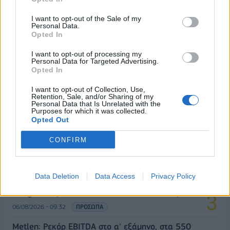
I want to opt-out of the Sale of my
Personal Data.
Opted In
ΔΗΜΟΦΙΛΗ
I want to opt-out of processing my
Personal Data for Targeted Advertising.
Opted In
18η συνεχόμενη χρονιά για τον ΟΤΕ στη διεθνή
I want to opt-out of Collection, Use,
σειρά δεικτών FTSE4Good
Retention, Sale, and/or Sharing of my
Personal Data that Is Unrelated with the
06/08/2026 - 14:40
ESG
Purposes for which it was collected.
Opted Out
Β.Σ. Καρούλιας: Τζίρος 98,7 εκατ. ευρώ και
αύξηση κερδών 57% - Τα νέα στοιχήματα σε low
CONFIRM
& non alcohol
06/08/2026 - 11:48
ΕΠΙΧΕΙΡΗΣΕΙΣ
Data Deletion
Data Access
Privacy Policy
Ο Demis Hassabis αναλαμβάνει Πρόεδρος της
Google DeepMind και Chief Scientist της Alphabet
06/08/2026 - 09:32
ΠΡΟΣΩΠΑ
Metlen: Ρεκόρ EBITDA στο α' εξάμηνο, στα 550