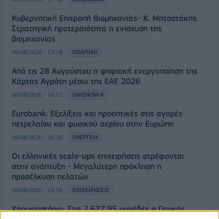
Κυβερνητική Επιτροπή Βιομηχανίας- Κ. Μητσοτάκης:
Στρατηγική προτεραιότητα η ενίσχυση της
βιομηχανίας
06/08/2026 - 17:18
ΠΟΛΙΤΙΚΗ
Από τις 28 Αυγούστου η ψηφιακή ενεργοποίηση της
Κάρτας Αγρότη μέσω της ΕΑΕ 2026
06/08/2026 - 16:51
ΟΙΚΟΝΟΜΙΑ
Eurobank: Εξελίξεις και προοπτικές στις αγορές
πετρελαίου και φυσικού αερίου στην Ευρώπη
06/08/2026 - 16:20
ΕΝΕΡΓΕΙΑ
Οι ελληνικές scale-ups επιχειρήσεις στρέφονται
στην ανάπτυξη - Μεγαλύτερη πρόκληση η
προσέλκυση πελατών
06/08/2026 - 15:56
ΕΠΙΧΕΙΡΗΣΕΙΣ
Χρηματιστήριο: Στις 2.627,95 μονάδες ο Γενικός
Δείκτης Τιμών, με άνοδο 0,15%