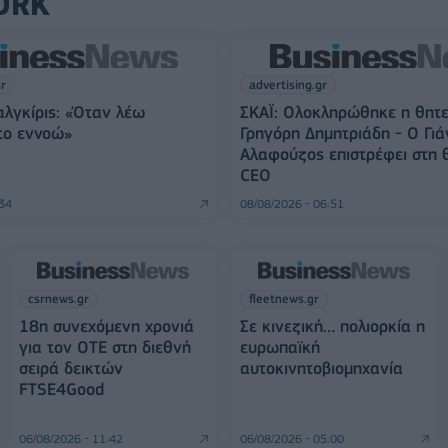
ORK
gr
advertising.gr
αλγκίρις: «Όταν λέω
ΣΚΑΪ: Ολοκληρώθηκε η θητε
 το εννοώ»
Γρηγόρη Δημητριάδη - Ο Γιά
Αλαφούζος επιστρέφει στη 
CEO
:34
08/08/2026 - 06:51
csrnews.gr
fleetnews.gr
18η συνεχόμενη χρονιά
Σε κινεζική… πολιορκία η
για τον ΟΤΕ στη διεθνή
ευρωπαϊκή
σειρά δεικτών
αυτοκινητοβιομηχανία
FTSE4Good
06/08/2026 - 11:42
06/08/2026 - 05:00