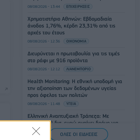
08/08/2026 - 13:44
ΕΠΙΧΕΙΡΗΣΕΙΣ
Χρηματιστήριο Αθηνών: Εβδομαδιαία
άνοδος 1,76%, κέρδη 23,31% από τις
αρχές του έτους
08/08/2026 - 12:36
ΟΙΚΟΝΟΜΙΑ
Διευρύνεται η πρωτοβουλία για τις τιμές
στο ράφι με 916 προϊόντα
08/08/2026 - 12:12
ΛΙΑΝΕΜΠΟΡΙΟ
Health Monitoring: Η εθνική υποδομή για
την αξιοποίηση των δεδομένων υγείας
προς όφελος των πολιτών
08/08/2026 - 11:48
ΥΓΕΙΑ
Ελληνική Αναπτυξιακή Τράπεζα: Με
«προίκα» 2 δισ. ευρώ ανοίγει δρόμο για
δάνεια έως 5 δισ. σε μικρομεσαίες
ΟΛΕΣ ΟΙ ΕΙΔΗΣΕΙΣ
08/08/2026 - 11:22
ΤΡΑΠΕΖΕΣ