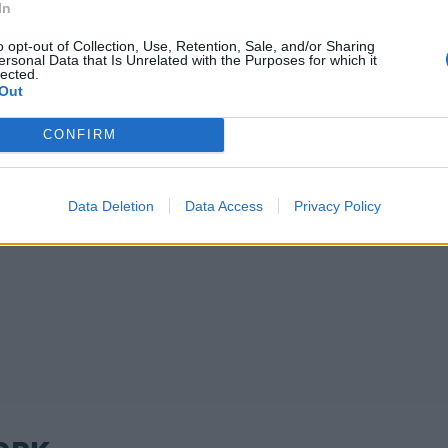
In
o opt-out of Collection, Use, Retention, Sale, and/or Sharing
ersonal Data that Is Unrelated with the Purposes for which it
lected.
Out
CONFIRM
Data Deletion
Data Access
Privacy Policy