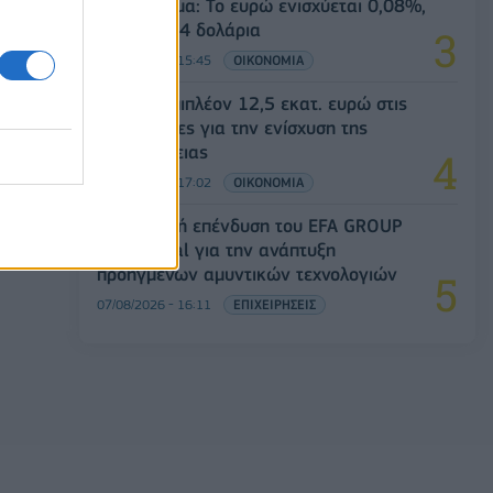
Συνάλλαγμα: Το ευρώ ενισχύεται 0,08%,
στα 1,1534 δολάρια
07/08/2026 - 15:45
ΟΙΚΟΝΟΜΙΑ
ΥΠΑΑΤ: Επιπλέον 12,5 εκατ. ευρώ στις
Περιφέρειες για την ενίσχυση της
βιοασφάλειας
07/08/2026 - 17:02
ΟΙΚΟΝΟΜΙΑ
Στρατηγική επένδυση του EFA GROUP
στη Fractal για την ανάπτυξη
προηγμένων αμυντικών τεχνολογιών
07/08/2026 - 16:11
ΕΠΙΧΕΙΡΗΣΕΙΣ