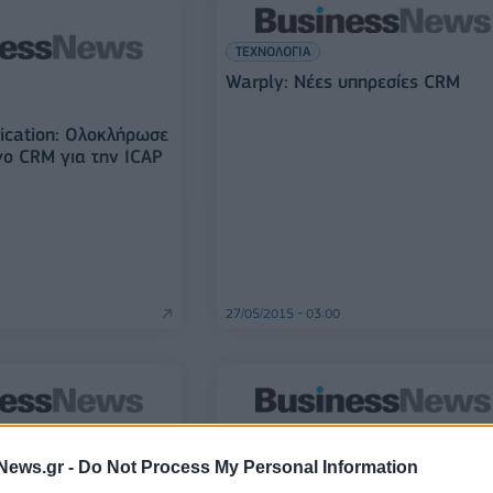
ΤΕΧΝΟΛΟΓΙΑ
Warply: Νέες υπηρεσίες CRM
cation: Ολοκλήρωσε
γο CRM για την ICAP
27/05/2015 - 03:00
ΤΕΧΝΟΛΟΓΙΑ
News.gr -
Do Not Process My Personal Information
τη Data
SingularLogic: Περισσότερες από