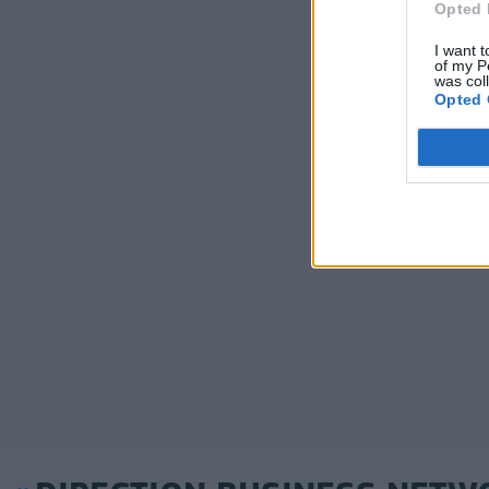
Opted 
I want t
of my P
was col
Opted 