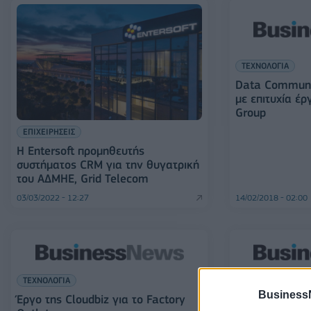
ΤΕΧΝΟΛΟΓΙΑ
Data Communi
με επιτυχία έρ
Group
ΕΠΙΧΕΙΡΗΣΕΙΣ
H Entersoft προμηθευτής
συστήματος CRM για την θυγατρική
του ΑΔΜΗΕ, Grid Telecom
03/03/2022 - 12:27
14/02/2018 - 02:00
ΤΕΧΝΟΛΟΓΙΑ
ΤΕΧΝΟΛΟΓΙΑ
Business
Έργο της Cloudbiz για το Factory
Νέο έργο για 