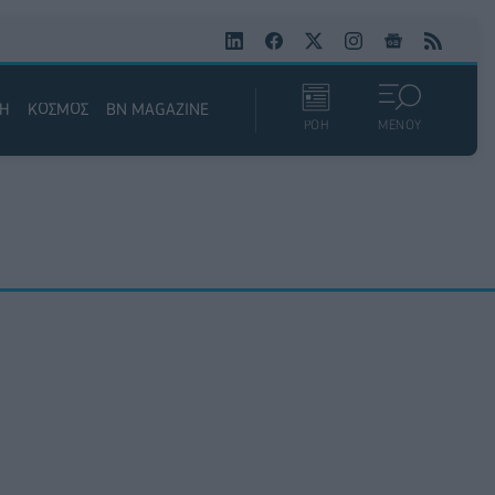
ΚΗ
ΚΟΣΜΟΣ
BN MAGAZINE
ΡΟΗ
ΜΕΝΟΥ