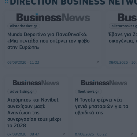
DIRECTION BUSINESS NETW
allstarbasket.gr
allstarbasket.
Mundo Deportivo για Παναθηναϊκό:
Έβανς για Ζ
«Μια πεντάδα που σπέρνει τον φόβο
οικογένεια,
στην Ευρώπη»
08/08/2026 - 11:23
08/08/2026 - 10
advertising.gr
fleetnews.gr
Ατρόμητος και Novibet
Η Toyota φέρνει νέα
συνεχίζουν μαζί:
γενιά μπαταριών για τα
Ανανέωση της
υβριδικά της
συνεργασίας τους μέχρι
το 2028
07/08/2026 - 08:47
07/08/2026 - 05:22