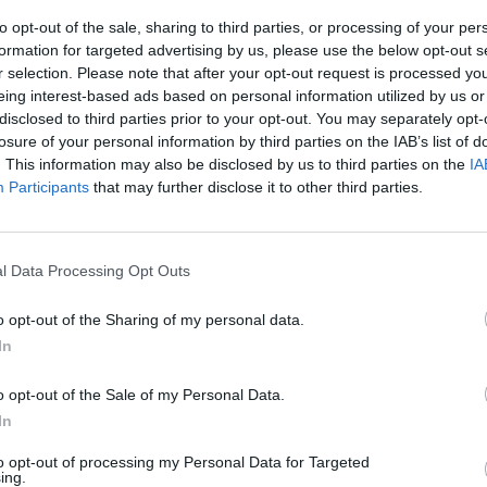
n
300 υλοποιήσεις για τη σουίτα
Galaxy
to opt-out of the sale, sharing to third parties, or processing of your per
formation for targeted advertising by us, please use the below opt-out s
07/10/2014 - 03:00
r selection. Please note that after your opt-out request is processed y
eing interest-based ads based on personal information utilized by us or
disclosed to third parties prior to your opt-out. You may separately opt-
losure of your personal information by third parties on the IAB’s list of
. This information may also be disclosed by us to third parties on the
IA
Participants
that may further disclose it to other third parties.
l Data Processing Opt Outs
o opt-out of the Sharing of my personal data.
In
o opt-out of the Sale of my Personal Data.
In
to opt-out of processing my Personal Data for Targeted
ing.