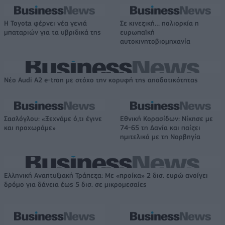
Η Toyota φέρνει νέα γενιά
Σε κινεζική… πολιορκία η
μπαταριών για τα υβριδικά της
ευρωπαϊκή
αυτοκινητοβιομηχανία
Νέο Audi A2 e-tron με στόχο την κορυφή της αποδοτικότητας
Σασλόγλου: «Ξεχνάμε ό,τι έγινε
Εθνική Κορασίδων: Νίκησε με
και προχωράμε»
74-65 τη Δανία και παίζει
ημιτελικό με τη Νορβηγία
Ελληνική Αναπτυξιακή Τράπεζα: Με «προίκα» 2 δισ. ευρώ ανοίγει
δρόμο για δάνεια έως 5 δισ. σε μικρομεσαίες