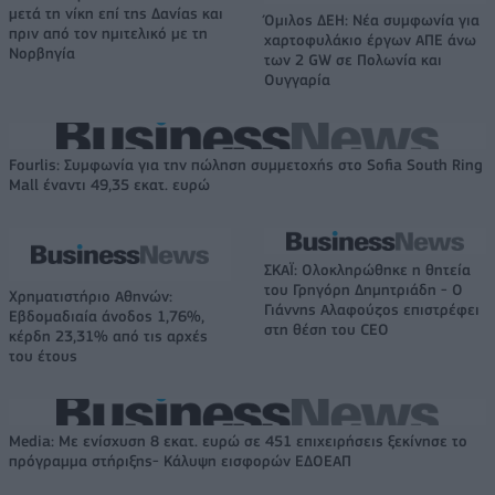
μετά τη νίκη επί της Δανίας και
Όμιλος ΔΕΗ: Νέα συμφωνία για
πριν από τον ημιτελικό με τη
χαρτοφυλάκιο έργων ΑΠΕ άνω
Νορβηγία
των 2 GW σε Πολωνία και
Ουγγαρία
Fourlis: Συμφωνία για την πώληση συμμετοχής στο Sofia South Ring
Mall έναντι 49,35 εκατ. ευρώ
ΣΚΑΪ: Ολοκληρώθηκε η θητεία
του Γρηγόρη Δημητριάδη - Ο
Χρηματιστήριο Αθηνών:
Γιάννης Αλαφούζος επιστρέφει
Εβδομαδιαία άνοδος 1,76%,
στη θέση του CEO
κέρδη 23,31% από τις αρχές
του έτους
Media: Με ενίσχυση 8 εκατ. ευρώ σε 451 επιχειρήσεις ξεκίνησε το
πρόγραμμα στήριξης- Κάλυψη εισφορών ΕΔΟΕΑΠ