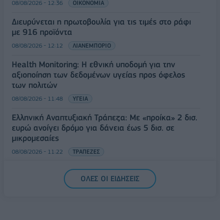
08/08/2026 - 12:36
ΟΙΚΟΝΟΜΙΑ
Διευρύνεται η πρωτοβουλία για τις τιμές στο ράφι
με 916 προϊόντα
08/08/2026 - 12:12
ΛΙΑΝΕΜΠΟΡΙΟ
Health Monitoring: Η εθνική υποδομή για την
αξιοποίηση των δεδομένων υγείας προς όφελος
των πολιτών
08/08/2026 - 11:48
ΥΓΕΙΑ
Ελληνική Αναπτυξιακή Τράπεζα: Με «προίκα» 2 δισ.
ευρώ ανοίγει δρόμο για δάνεια έως 5 δισ. σε
μικρομεσαίες
08/08/2026 - 11:22
ΤΡΑΠΕΖΕΣ
5G παντού, 6G στον ορίζοντα: Πού βρίσκεται η
ΟΛΕΣ ΟΙ ΕΙΔΗΣΕΙΣ
Ελλάδα στη μεγάλη τεχνολογική μετάβαση
08/08/2026 - 10:54
ΤΕΧΝΟΛΟΓΙΑ