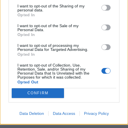
I want to opt-out of the Sharing of my
Alpha Bank: Για πρώτη φορά το Αρχαίο Θέατρο Επιδαύρου άνοιξε τις
personal data.
πύλες του σε όλους
Opted In
I want to opt-out of the Sale of my
Personal Data.
Opted In
ΠΕΡΙΣΣΌΤΕΡΑ ΣΕ ΑΥΤΉ ΤΗΝ ΚΑΤΗΓΟΡΊΑ
I want to opt-out of processing my
Personal Data for Targeted Advertising.
Opted In
I want to opt-out of Collection, Use,
Retention, Sale, and/or Sharing of my
Personal Data that Is Unrelated with the
Purposes for which it was collected.
Opted Out
Η Izidocs επιτυγχάνει
μείωση κόστους κατά 20%
CONFIRM
Η Westnet κορυφαίος
με το Oracle ΙaaS
προμηθευτής Τεχνολογίας
στα φετινά Retail Business
14/02/2018 - 02:00
Awards
Data Deletion
Data Access
Privacy Policy
14/02/2018 - 02:00