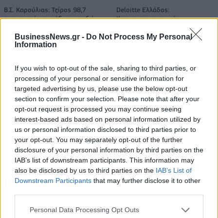
Β.Σ. Καρούλιας: Τζίρος 98,7
Deloitte Ελλάδος:
εκατ. ευρώ και αύξηση κερδών
Χρηματοοικονομικός
57% - Τα νέα στοιχήματα σε
σύμβουλος της ΔΕΗ για την
low & non alcohol
είσοδο στην πολωνική αγορά
BusinessNews.gr -
Do Not Process My Personal
Information
ενέργειας
If you wish to opt-out of the sale, sharing to third parties, or
processing of your personal or sensitive information for
Η Chery επενδύει 75 εκατ. δολάρια στην KG Mobility
targeted advertising by us, please use the below opt-out
section to confirm your selection. Please note that after your
opt-out request is processed you may continue seeing
interest-based ads based on personal information utilized by
Το FIAT 500 Hybrid τώρα από
Ατρόμητος και Novibet
18.990 ευρώ
συνεχίζουν μαζί: Ανανέωση της
us or personal information disclosed to third parties prior to
συνεργασίας τους μέχρι το
your opt-out. You may separately opt-out of the further
2028
disclosure of your personal information by third parties on the
IAB’s list of downstream participants. This information may
also be disclosed by us to third parties on the
IAB’s List of
Downstream Participants
that may further disclose it to other
18η συνεχόμενη χρονιά για τον ΟΤΕ στη διεθνή σειρά δεικτών
third parties.
FTSE4Good
Personal Data Processing Opt Outs