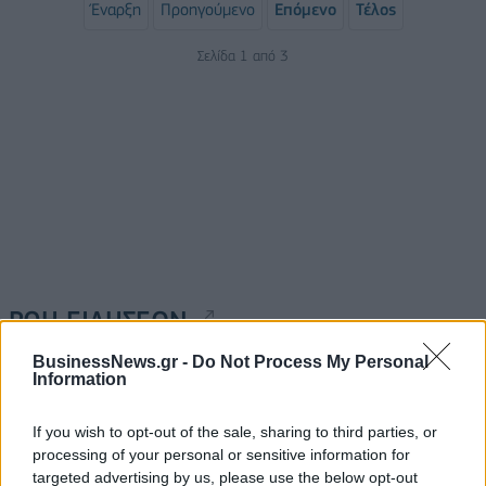
Έναρξη
Προηγούμενο
Επόμενο
Τέλος
Σελίδα 1 από 3
ΡΟΗ ΕΙΔΗΣΕΩΝ
BusinessNews.gr -
Do Not Process My Personal
Information
Π. Μαρινάκης: «Το δημογραφικό δεν μπορεί να
περιμένει»
If you wish to opt-out of the sale, sharing to third parties, or
09/08/2026 - 14:34
ΠΟΛΙΤΙΚΗ
processing of your personal or sensitive information for
targeted advertising by us, please use the below opt-out
Ε. Τουρνάς: Πάνω από 400 πυρκαγιές σε δέκα