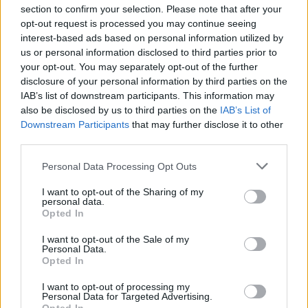
section to confirm your selection. Please note that after your
ημέρες - Σε επιφυλακή ο κρατικός μηχανισμός
opt-out request is processed you may continue seeing
09/08/2026 - 14:17
ΠΟΛΙΤΙΚΗ
interest-based ads based on personal information utilized by
us or personal information disclosed to third parties prior to
Εξαγωγές: Η Ελλάδα κερδίζει τους Ευρωπαίους
your opt-out. You may separately opt-out of the further
ανταγωνιστές – Άνοδος μεριδίων σε 9 από 11
disclosure of your personal information by third parties on the
κλάδους (Εθνική Τράπεζα)
IAB’s list of downstream participants. This information may
09/08/2026 - 13:51
ΟΙΚΟΝΟΜΙΑ
also be disclosed by us to third parties on the
IAB’s List of
Downstream Participants
that may further disclose it to other
Προς εκτύπωση το πολλαπλό βιβλίο - «Σύγχρονο
third parties.
εκπαιδευτικό υλικό, τόσο σε έντυπη όσο και σε
ηλεκτρονική μορφή»
Personal Data Processing Opt Outs
09/08/2026 - 13:24
ΕΛΛΑΔΑ
I want to opt-out of the Sharing of my
personal data.
Γερμανία: Το Βερολίνο θα επεκτείνει την έρευνα για
Opted In
την ασφάλεια από τα drones μετά το περιστατικό σε
αεροδρόμιο
I want to opt-out of the Sale of my
Personal Data.
09/08/2026 - 12:57
ΚΟΣΜΟΣ
Opted In
Αυξημένη η επιβατική κίνηση από το λιμάνι του
I want to opt-out of processing my
Πειραιά – Περίπου 60.000 ταξίδεψαν Παρασκευή
Personal Data for Targeted Advertising.