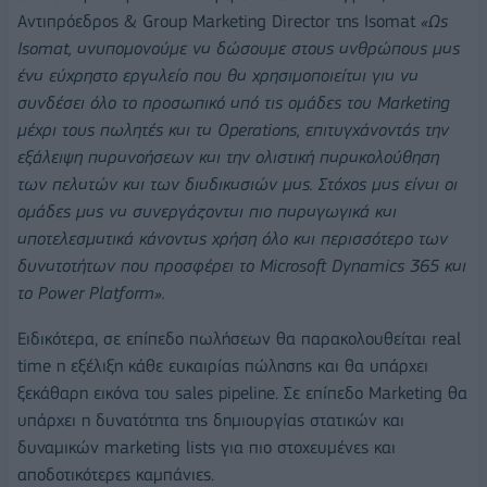
Αντιπρόεδρος & Group Marketing Director της Isomat
«Ως
Isomat
, ανυπομονούμε να δώσουμε στους ανθρώπους μας
ένα εύχρηστο εργαλείο που θα χρησιμοποιείται για να
συνδέσει όλο το προσωπικό από τις ομάδες του
Marketing
μέχρι τους πωλητές και τα
Operations
, επιτυγχάνοντάς την
εξάλειψη παρανοήσεων και την ολιστική παρακολούθηση
των πελατών και των διαδικασιών μας. Στόχος μας είναι οι
ομάδες μας να συνεργάζονται πιο παραγωγικά και
αποτελεσματικά κάνοντας χρήση όλο και περισσότερο των
δυνατοτήτων που προσφέρει το Μ
icrosoft
Dynamics
365 και
το
Power
Platform
».
Ειδικότερα, σε επίπεδο πωλήσεων θα παρακολουθείται real
time η εξέλιξη κάθε ευκαιρίας πώλησης και θα υπάρχει
ξεκάθαρη εικόνα του sales pipeline. Σε επίπεδο Marketing θα
υπάρχει η δυνατότητα της δημιουργίας στατικών και
δυναμικών marketing lists για πιο στοχευμένες και
αποδοτικότερες καμπάνιες.