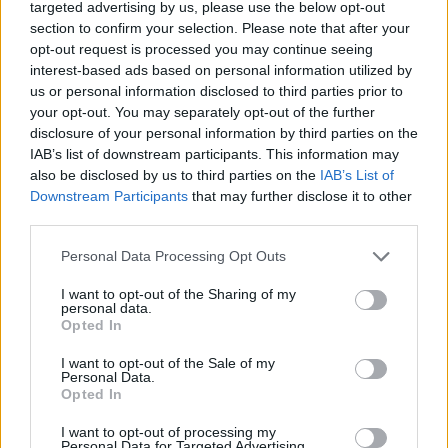
targeted advertising by us, please use the below opt-out
HELLENiQ ENERGY: Κέρδη 393 εκατ. ευρώ στο α' εξάμηνο – Στα 734
section to confirm your selection. Please note that after your
εκατ. ευρώ τα EBITDA
opt-out request is processed you may continue seeing
interest-based ads based on personal information utilized by
us or personal information disclosed to third parties prior to
your opt-out. You may separately opt-out of the further
disclosure of your personal information by third parties on the
Viohalco: Αυξημένος κατά 14%
ΥΠΕΘΟΟ: Νέες επενδύσεις 1
IAB’s list of downstream participants. This information may
ο τζίρος στο α' εξάμηνο, στα 4,3
δισ. ευρώ ως το 2028 για την
also be disclosed by us to third parties on the
IAB’s List of
δισ. ευρώ – Στα 446 εκατ. ευρώ
Ενέργεια
Downstream Participants
that may further disclose it to other
τα EBITDA
third parties.
Personal Data Processing Opt Outs
Η συμφωνία Arval-Athlon αναδιαμορφώνει την αγορά leasing
I want to opt-out of the Sharing of my
personal data.
Opted In
VW: Η δύσκολη εξίσωση της
18η συνεχόμενη χρονιά για τον
I want to opt-out of the Sale of my
αναδιάρθρωσης
ΟΤΕ στη διεθνή σειρά δεικτών
Personal Data.
FTSE4Good
Opted In
I want to opt-out of processing my
Personal Data for Targeted Advertising.