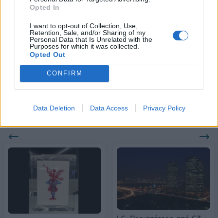
Opted In
Alpha Bank: Για πρώτη φορά το Αρχαίο Θέατρο Επιδαύρου άνοιξε τις
πύλες του σε όλους
I want to opt-out of Collection, Use,
Retention, Sale, and/or Sharing of my
Personal Data that Is Unrelated with the
Purposes for which it was collected.
ESG Report 2025: Πώς η ΑΒ Βασιλόπουλος μετατρέπει τη
Opted Out
βιωσιμότητα σε καθημερινή πράξη
CONFIRM
Data Deletion
Data Access
Privacy Policy
ΠΕΡΙΣΣΌΤΕΡΑ ΣΕ ΑΥΤΉ ΤΗΝ ΚΑΤΗΓΟΡΊΑ