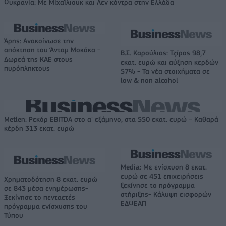
Ουκρανία: Με Μίχαϊλιουκ και Λεν κόντρα στην Ελλάδα
Άρης: Ανακοίνωσε την
απόκτηση του Άνταμ Μοκόκα -
Β.Σ. Καρούλιας: Τζίρος 98,7
Δωρεά της ΚΑΕ στους
εκατ. ευρώ και αύξηση κερδών
πυρόπληκτους
57% - Τα νέα στοιχήματα σε
low & non alcohol
Metlen: Ρεκόρ EBITDA στο α' εξάμηνο, στα 550 εκατ. ευρώ – Καθαρά
κέρδη 313 εκατ. ευρώ
Media: Με ενίσχυση 8 εκατ.
ευρώ σε 451 επιχειρήσεις
Χρηματοδότηση 8 εκατ. ευρώ
ξεκίνησε το πρόγραμμα
σε 843 μέσα ενημέρωσης-
στήριξης- Κάλυψη εισφορών
Ξεκίνησε το πενταετές
ΕΔΟΕΑΠ
πρόγραμμα ενίσχυσης του
Τύπου