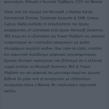
οργανισμό.»
δήλωσε ο Κων/νος Τζαβάρας, COO της Bewise.
Τέλος, από την πλευρά της Microsoft, η Nadine Karali,
Commercial Director, Corporate Accounts & SMB, Greece,
Cyprus, Malta ανέδειξε τη σπουδαιότητα του έργου
αναφέροντας
«Η υλοποίηση ενός έργου Microsoft Dynamics
365 όπως και η αξιοποίηση του Power Platform για σκοπούς
αυτοματισμού και ανάπτυξης εφαρμογών με χρήση
πλατφόρμας χαμηλού κώδικα (low code-no code), αποτελεί
ένα σημαντικό παράδειγμα ψηφιακού μετασχηματισμού.
Είμαστε ιδιαίτερα χαρούμενοι που βλέπουμε ότι η ελληνική
αγορά επιλέγει το Microsoft Dynamics 365 & Power
Platform για τον ψηφιακό της μετασχηματισμό και είμαστε
βέβαιοι ότι μέσα από τη συνεργασία με αξιόπιστους
συνεργάτες όπως η Bewise, θα απολαύσουν σημαντικά
οφέλη».