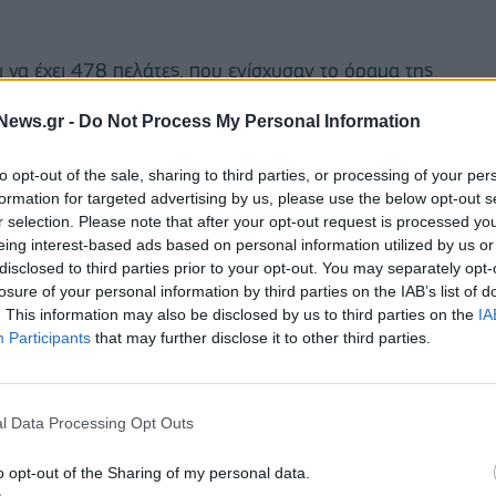
ι να έχει 478 πελάτες, που ενίσχυσαν το όραμα της
ου παρέχει state-of-the-art λύσεις και απαντά στα
News.gr -
Do Not Process My Personal Information
 λύσεις στο φάσμα του ICT, με εμμονή στην
 λύση για τον πελάτη, σε βασικά πεδία: Business
to opt-out of the sale, sharing to third parties, or processing of your per
ud.
formation for targeted advertising by us, please use the below opt-out s
r selection. Please note that after your opt-out request is processed y
λλά έργα στην Ελλάδα, Κύπρο, Δυτική Ευρώπη αλλά
eing interest-based ads based on personal information utilized by us or
disclosed to third parties prior to your opt-out. You may separately opt-
τις μεγαλύτερες εταιρίες πληροφορικής όπως
losure of your personal information by third parties on the IAB’s list of
, ενώ βασικότεροι πελάτες για το 2022 ήταν η ΔΕΛΤΑ,
. This information may also be disclosed by us to third parties on the
IA
, Καυκάς, Μύλοι Λούλη, Elpedison, AlumilΑΛΜΥ
Participants
that may further disclose it to other third parties.
γιάννης (φωτό)
δήλωσε: «Ευχαριστούμε όλους
l Data Processing Opt Outs
ς έδειξαν από την αρχή της λειτουργίας μας. Αυτό
o opt-out of the Sharing of my personal data.
ιρίες είναι το μείγμα βαθιάς τεχνικής γνώσης των