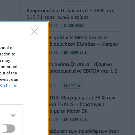
Χρηματιστήριο: Πτώση κατά 0,18%, στα
315,71 εκατ. ευρώ ο τζίρος
05/08/2026 - 18:27
ΟΙΚΟΝΟΜΙΑ
Είσοδος της γαλλικής Meridiam στην
ηλεκτρική διασύνδεση Ελλάδας – Κύπρου
sonal or
05/08/2026 - 18:06
ΕΠΙΧΕΙΡΗΣΕΙΣ
ection to
ou may
ΔΕΗ: Ισχυρή ανάπτυξη στο α΄ εξάμηνο
 personal
2026 με προσαρμοσμένο EBITDA στα 1,2
out of the
δισ. ευρώ
 downstream
B’s List of
05/08/2026 - 17:51
ΕΝΕΡΓΕΙΑ
Όμιλος AKTOR: Εξαγοράζει το 75% των
ΗΛΕΚΤΩΡ και THALIS – Στρατηγική
συνεργασία με τη Motor Oil
05/08/2026 - 17:39
ΕΠΙΧΕΙΡΗΣΕΙΣ
ΗΠΑ: Επιβράδυνση των προσλήψεων στον