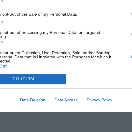
In
ο σχεδιασμό των έργων, η χρήση νέων προϊόντων
έλος, όπως το έχω αναφέρει πολλές φορές, «το
o opt-out of the Sale of my Personal Data.
μα μας είναι να διατηρήσουμε υψηλά τον πήχη
In
ας. Εξάλλου, όραμά μας είναι να γίνουμε «σημείο
to opt-out of processing my Personal Data for Targeted
ing.
 έργα που υλοποιούμε/παραδίδουμε.»
In
o opt-out of Collection, Use, Retention, Sale, and/or Sharing
ersonal Data that Is Unrelated with the Purposes for which it
lected.
Out
CONFIRM
Data Deletion
Data Access
Privacy Policy