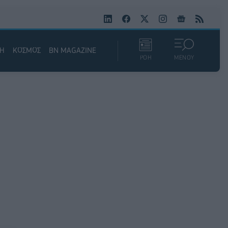
ΚΗ
ΚΟΣΜΟΣ
BN MAGAZINE
ΡΟΗ
ΜΕΝΟΥ