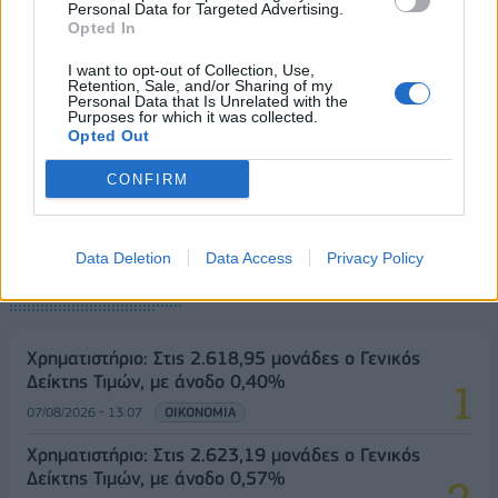
Personal Data for Targeted Advertising.
Στρατηγική επένδυση του EFA GROUP στη Fractal
Opted In
για την ανάπτυξη προηγμένων αμυντικών
ΟΛΕΣ ΟΙ ΕΙΔΗΣΕΙΣ
τεχνολογιών
I want to opt-out of Collection, Use,
Retention, Sale, and/or Sharing of my
07/08/2026 - 16:11
ΕΠΙΧΕΙΡΗΣΕΙΣ
Personal Data that Is Unrelated with the
Purposes for which it was collected.
Opted Out
CONFIRM
Data Deletion
Data Access
Privacy Policy
ΔΗΜΟΦΙΛΗ
Χρηματιστήριο: Στις 2.618,95 μονάδες ο Γενικός
Δείκτης Τιμών, με άνοδο 0,40%
07/08/2026 - 13:07
ΟΙΚΟΝΟΜΙΑ
Χρηματιστήριο: Στις 2.623,19 μονάδες ο Γενικός
Δείκτης Τιμών, με άνοδο 0,57%