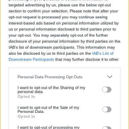
08/08/2026 - 10:54
ΤΕΧΝΟΛΟΓΙΑ
targeted advertising by us, please use the below opt-out
section to confirm your selection. Please note that after your
Όμιλος ΔΕΗ: Νέα συμφωνία για χαρτοφυλάκιο
opt-out request is processed you may continue seeing
έργων ΑΠΕ άνω των 2 GW σε Πολωνία και
interest-based ads based on personal information utilized by
Ουγγαρία
us or personal information disclosed to third parties prior to
your opt-out. You may separately opt-out of the further
08/08/2026 - 10:26
ΕΝΕΡΓΕΙΑ
disclosure of your personal information by third parties on the
ΣΚΑΪ: Ολοκληρώθηκε η θητεία του Γρηγόρη
IAB’s list of downstream participants. This information may
Δημητριάδη - Ο Γιάννης Αλαφούζος επιστρέφει στη
also be disclosed by us to third parties on the
IAB’s List of
θέση του CEO
Downstream Participants
that may further disclose it to other
third parties.
08/08/2026 - 10:02
MEDIA
Personal Data Processing Opt Outs
ΥΠΑΑΤ: Επιπλέον 12,5 εκατ. ευρώ στις Περιφέρειες
για την ενίσχυση της βιοασφάλειας
I want to opt-out of the Sharing of my
personal data.
07/08/2026 - 17:02
ΟΙΚΟΝΟΜΙΑ
Opted In
Deloitte Ελλάδος: Χρηματοοικονομικός σύμβουλος
I want to opt-out of the Sale of my
της ΔΕΗ για την είσοδο στην πολωνική αγορά
Personal Data.
ενέργειας
Opted In
07/08/2026 - 16:38
ΕΠΙΧΕΙΡΗΣΕΙΣ
I want to opt-out of processing my