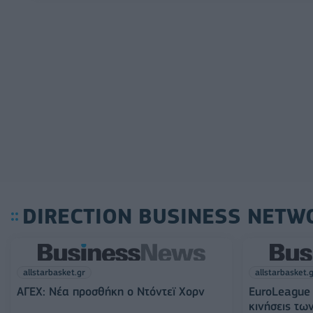
DIRECTION BUSINESS NETW
allstarbasket.gr
allstarbasket.
ΑΓΕΧ: Νέα προσθήκη ο Ντόντεϊ Χορν
EuroLeague 
κινήσεις τω