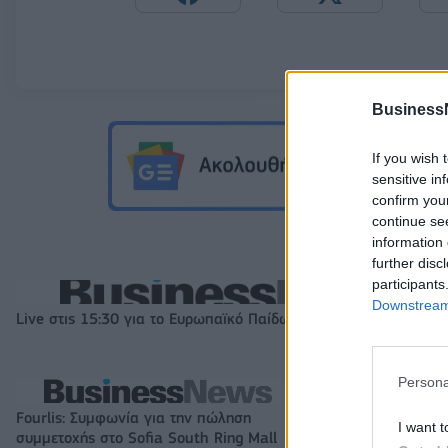
Business
If you wish 
sensitive in
confirm you
continue se
information 
further disc
participants
Downstream 
Live στις 15:30 για το Ευρωπαϊκό Παίδων, Ελλάδα-Ισπανία
Persona
Fourlis: Συμφωνία για την πώληση
Β.Σ. Καρούλιας: Τ
I want t
συμμετοχής στο Sofia South Ring Mall
και αύξηση κερδ