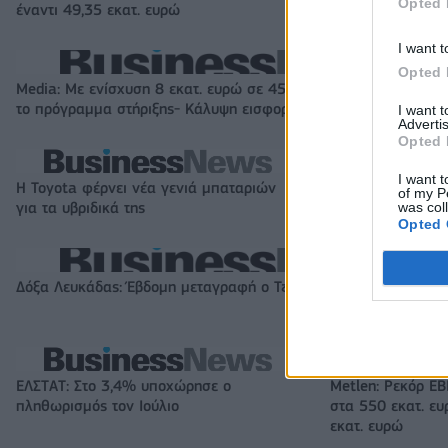
Opted 
έναντι 49,35 εκατ. ευρώ
στοιχήματα σε lo
I want t
Opted 
Media: Με ενίσχυση 8 εκατ. ευρώ σε 451 επιχειρήσεις ξεκίνησε
το πρόγραμμα στήριξης- Κάλυψη εισφορών ΕΔΟΕΑΠ
I want 
Advertis
Opted 
I want t
Η Toyota φέρνει νέα γενιά μπαταριών
Σε κινεζική… πολ
of my P
was col
για τα υβριδικά της
αυτοκινητοβιομη
Opted 
Δόξα Λευκάδας: Έβδομη μεταγραφή ο Τζος Σάρμα (vid)
ΕΛΣΤΑΤ: Στο 3,4% υποχώρησε ο
Metlen: Ρεκόρ EB
πληθωρισμός τον Ιούλιο
στα 550 εκατ. ε
εκατ. ευρώ