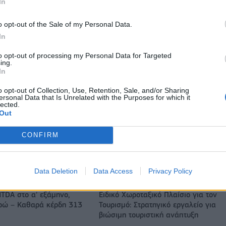
In
w & non alcohol
πρόγραμμα ενίσχυσης του Τύπου
o opt-out of the Sale of my Personal Data.
In
IAB Hellas: Νέα Διοικούσα Επιτροπή και νέο Διοικητικό Συμβ
- Πρόεδρος ο Γαληνός Γιαγλής
to opt-out of processing my Personal Data for Targeted
ing.
In
o opt-out of Collection, Use, Retention, Sale, and/or Sharing
ιορκία η ευρωπαϊκή
Νέο Audi A2 e-tron με στόχο την κο
ersonal Data that Is Unrelated with the Purposes for which it
lected.
χανία
της αποδοτικότητας
Out
CONFIRM
Platon BC: «Στόχος μας στις ακαδημίες να εξελίσσονται οι
παίκτες»
Data Deletion
Data Access
Privacy Policy
ITDA στο α' εξάμηνο,
Ειδικό Χωροταξικό Πλαίσιο για τον
υρώ – Καθαρά κέρδη 313
Τουρισμό: Στρατηγικό εργαλείο για
βιώσιμη τουριστική ανάπτυξη