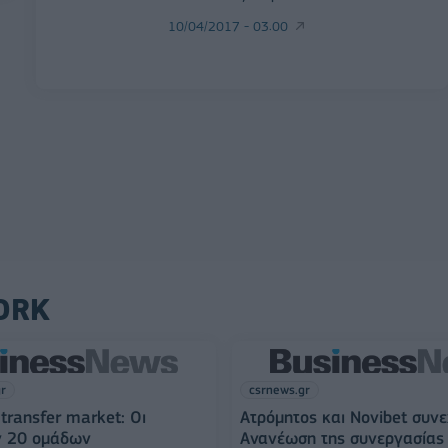
10/04/2017 - 03:00
ORK
gr
csrnews.gr
transfer market: Οι
Ατρόμητος και Novibet συνε
ν 20 ομάδων
Ανανέωση της συνεργασίας 