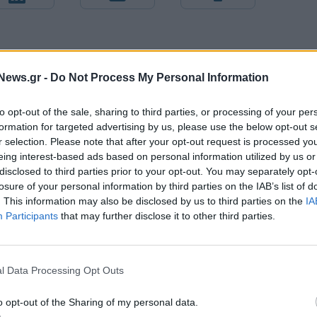
News.gr -
Do Not Process My Personal Information
to opt-out of the sale, sharing to third parties, or processing of your per
formation for targeted advertising by us, please use the below opt-out s
r selection. Please note that after your opt-out request is processed y
eing interest-based ads based on personal information utilized by us or
disclosed to third parties prior to your opt-out. You may separately opt-
losure of your personal information by third parties on the IAB’s list of
. This information may also be disclosed by us to third parties on the
IA
Participants
that may further disclose it to other third parties.
Μοκόκα: «Θέλουμε να χτίσουμε κάτι μεγάλο με την ιδιοκτησ
και τη διοίκηση»
l Data Processing Opt Outs
ζίρος 98,7 εκατ. ευρώ
Χρηματοδότηση 8 εκατ. ευρώ σε 843
o opt-out of the Sharing of my personal data.
ών 57% - Τα νέα
μέσα ενημέρωσης- Ξεκίνησε το πεντ