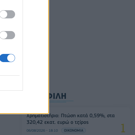
ούλιο
ρυφή
ΔΗΜΟΦΙΛΗ
Χρηματιστήριο: Πτώση κατά 0,59%, στα
320,42 εκατ. ευρώ ο τζίρος
06/08/2026 - 18:10
ΟΙΚΟΝΟΜΙΑ