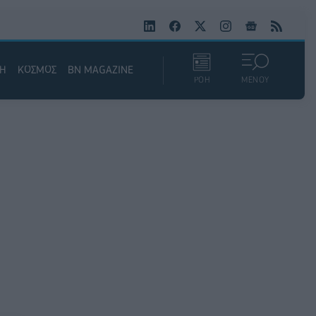
ΚΗ
ΚΟΣΜΟΣ
BN MAGAZINE
ΡΟΗ
ΜΕΝΟΥ