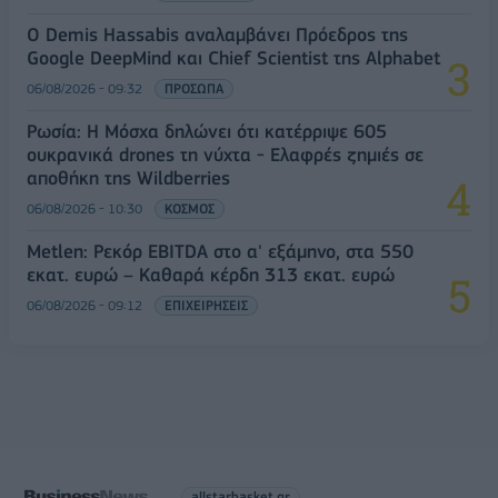
Ο Demis Hassabis αναλαμβάνει Πρόεδρος της
Google DeepMind και Chief Scientist της Alphabet
06/08/2026 - 09:32
ΠΡΟΣΩΠΑ
Ρωσία: Η Μόσχα δηλώνει ότι κατέρριψε 605
ουκρανικά drones τη νύχτα - Ελαφρές ζημιές σε
αποθήκη της Wildberries
06/08/2026 - 10:30
ΚΟΣΜΟΣ
Metlen: Ρεκόρ EBITDA στο α' εξάμηνο, στα 550
εκατ. ευρώ – Καθαρά κέρδη 313 εκατ. ευρώ
06/08/2026 - 09:12
ΕΠΙΧΕΙΡΗΣΕΙΣ
allstarbasket.gr