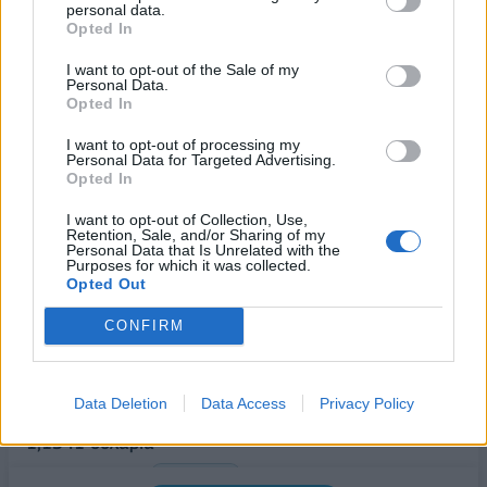
personal data.
στην ανάπτυξη - Μεγαλύτερη πρόκληση η
Opted In
προσέλκυση πελατών
I want to opt-out of the Sale of my
06/08/2026 - 15:56
ΕΠΙΧΕΙΡΗΣΕΙΣ
Personal Data.
Opted In
Χρηματιστήριο: Στις 2.627,95 μονάδες ο Γενικός
Δείκτης Τιμών, με άνοδο 0,15%
I want to opt-out of processing my
Personal Data for Targeted Advertising.
06/08/2026 - 15:46
ΟΙΚΟΝΟΜΙΑ
Opted In
ΥΠΑΑΤ: Αποζημιώσεις 38,1 εκατ. ευρώ σε
I want to opt-out of Collection, Use,
κτηνοτρόφους για ευλογιά, πανώλη και αφθώδη
Retention, Sale, and/or Sharing of my
Personal Data that Is Unrelated with the
πυρετό
Purposes for which it was collected.
Opted Out
06/08/2026 - 15:33
ΟΙΚΟΝΟΜΙΑ
Στ. Παπασταύρου: Άμεσα αντιδιαβρωτικά έργα στη
CONFIRM
Δυτική Αττική
06/08/2026 - 15:17
ΠΟΛΙΤΙΚΗ
Data Deletion
Data Access
Privacy Policy
Συνάλλαγμα: Το ευρώ υποχωρεί κατά 0,11%, στα
1,1541 δολάρια
06/08/2026 - 14:59
ΟΙΚΟΝΟΜΙΑ