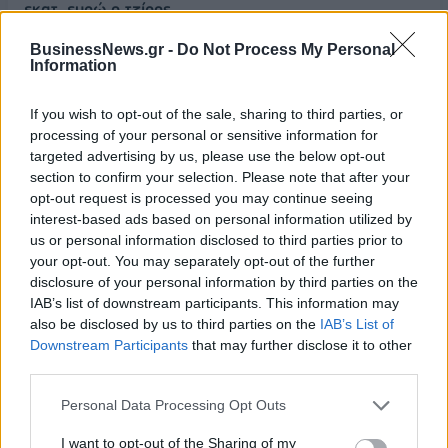
εκατ. ευρώ ο τζίρος
06/08/2026 - 18:10
ΟΙΚΟΝΟΜΙΑ
BusinessNews.gr -
Do Not Process My Personal
Information
ΟΠΕΚΑ: Αύριο η δεύτερη πληρωμή των δικαιούχων
του Λογαριασμού Αγροτικής Εστίας
If you wish to opt-out of the sale, sharing to third parties, or
06/08/2026 - 17:40
ΟΙΚΟΝΟΜΙΑ
processing of your personal or sensitive information for
targeted advertising by us, please use the below opt-out
Κυβερνητική Επιτροπή Βιομηχανίας- Κ. Μητσοτάκης:
section to confirm your selection. Please note that after your
Στρατηγική προτεραιότητα η ενίσχυση της
opt-out request is processed you may continue seeing
βιομηχανίας
interest-based ads based on personal information utilized by
06/08/2026 - 17:18
ΠΟΛΙΤΙΚΗ
us or personal information disclosed to third parties prior to
your opt-out. You may separately opt-out of the further
Από τις 28 Αυγούστου η ψηφιακή ενεργοποίηση της
disclosure of your personal information by third parties on the
Κάρτας Αγρότη μέσω της ΕΑΕ 2026
IAB’s list of downstream participants. This information may
06/08/2026 - 16:51
ΟΙΚΟΝΟΜΙΑ
also be disclosed by us to third parties on the
IAB’s List of
Downstream Participants
that may further disclose it to other
Eurobank: Εξελίξεις και προοπτικές στις αγορές
third parties.
πετρελαίου και φυσικού αερίου στην Ευρώπη
Personal Data Processing Opt Outs
06/08/2026 - 16:20
ΕΝΕΡΓΕΙΑ
Οι ελληνικές scale-ups επιχειρήσεις στρέφονται
I want to opt-out of the Sharing of my