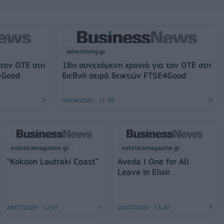
advertising.gr
 τον ΟΤΕ στη
18η συνεχόμενη χρονιά για τον ΟΤΕ στη
4Good
διεθνή σειρά δεικτών FTSE4Good
06/08/2026 - 11:39
esteticamagazine.gr
esteticamagazine.gr
“Kokoon Loutraki Coast”
Aveda I One for All
Leave in Elixir
28/07/2026 - 12:07
22/07/2026 - 13:20