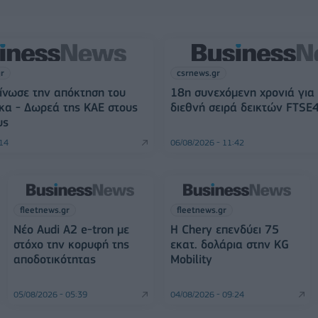
gr
csrnews.gr
ίνωσε την απόκτηση του
18η συνεχόμενη χρονιά για
κα - Δωρεά της ΚΑΕ στους
διεθνή σειρά δεικτών FTSE
υς
:14
06/08/2026 - 11:42
fleetnews.gr
fleetnews.gr
Νέο Audi A2 e-tron με
Η Chery επενδύει 75
στόχο την κορυφή της
εκατ. δολάρια στην KG
αποδοτικότητας
Mobility
05/08/2026 - 05:39
04/08/2026 - 09:24