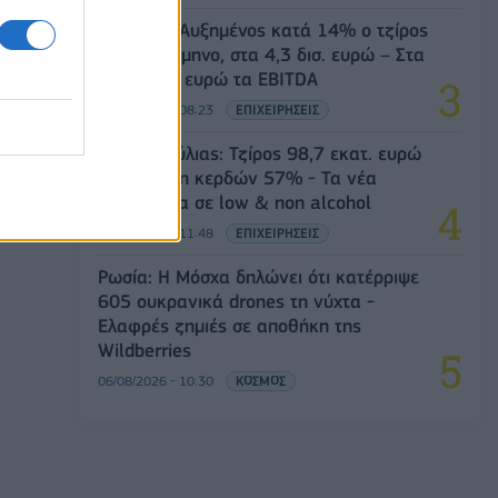
Viohalco: Αυξημένος κατά 14% ο τζίρος
στο α' εξάμηνο, στα 4,3 δισ. ευρώ – Στα
446 εκατ. ευρώ τα EBITDA
06/08/2026 - 08:23
ΕΠΙΧΕΙΡΗΣΕΙΣ
ίων
Β.Σ. Καρούλιας: Τζίρος 98,7 εκατ. ευρώ
και αύξηση κερδών 57% - Τα νέα
στοιχήματα σε low & non alcohol
06/08/2026 - 11:48
ΕΠΙΧΕΙΡΗΣΕΙΣ
Ρωσία: Η Μόσχα δηλώνει ότι κατέρριψε
605 ουκρανικά drones τη νύχτα -
Ελαφρές ζημιές σε αποθήκη της
Wildberries
06/08/2026 - 10:30
ΚΟΣΜΟΣ