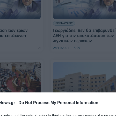
ΕΠΕΝΔΥΣΕΙΣ
αση των τριών
Γεωργιάδης: Δεν θα επιβαρυνθεί
ια επιτάχυνση
ΔΕΗ για την αποκατάσταση των
λιγνιτικών περιοχών
24/11/2021 - 13:59
News.gr -
Do Not Process My Personal Information
ΕΛΛΑΔΑ
αι το ν/σ για τον
Νομοσχέδιο εκπαίδευσης,
to opt-out of the sale, sharing to third parties, or processing of your per