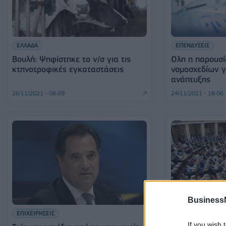
ΕΛΛΑΔΑ
ΕΠΕΝΔΥΣΕΙΣ
Βουλή: Ψηφίστηκε το ν/σ για τις
Ολη η παρουσί
κτηνοτροφικές εγκαταστάσεις
νομοσχεδίων γ
ανάπτυξης
26/11/2021 - 08:09
24/11/2021 - 18:06
Business
ΠΟΛΙΤΙΚΗ
ΕΠΙΧΕΙΡΗΣΕΙΣ
Βουλή: Ψηφίζετ
If you wish 