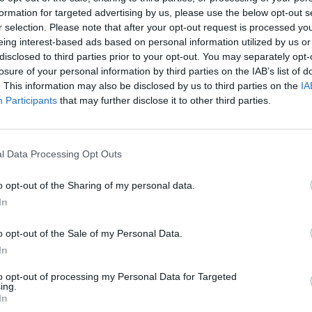
α - Αντιπαράθεση για
εξετάσεων οδήγησης: Θετική
formation for targeted advertising by us, please use the below opt-out s
αποτίμηση από τους φορείς
r selection. Please note that after your opt-out request is processed y
eing interest-based ads based on personal information utilized by us or
22/10/2021 - 18:26
disclosed to third parties prior to your opt-out. You may separately opt-
losure of your personal information by third parties on the IAB’s list of
. This information may also be disclosed by us to third parties on the
IA
Participants
that may further disclose it to other third parties.
ΕΛΛΑΔΑ
Κατατίθενται στη Βουλή τα πρώ
l Data Processing Opt Outs
νομοσχέδια
νει το νομοθετικό
οωθούνται άμεσα 4
o opt-out of the Sharing of my personal data.
Τι αφορούν
In
o opt-out of the Sale of my Personal Data.
In
to opt-out of processing my Personal Data for Targeted
23/07/2019 - 21:02
ing.
In