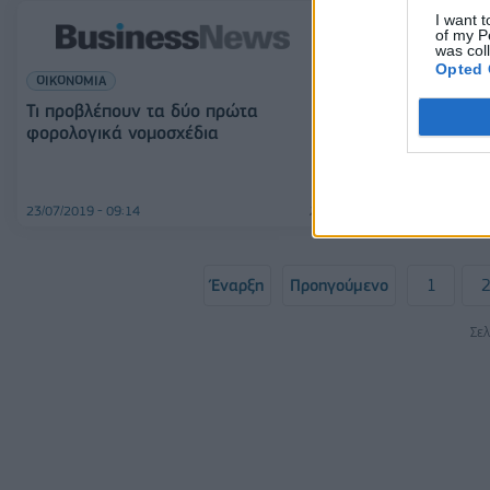
I want t
of my P
was col
Opted 
ΟΙΚΟΝΟΜΙΑ
ΕΛΛΑΔΑ
Τι προβλέπουν τα δύο πρώτα
φορολογικά νομοσχέδια
Δραματική προ
Ένωση Εισαγγε
νομοσχέδια
23/07/2019 - 09:14
04/06/2019 - 03:00
Έναρξη
Προηγούμενο
1
Σελ