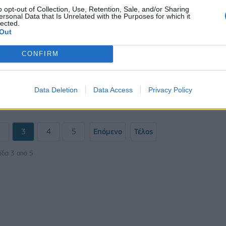
o opt-out of Collection, Use, Retention, Sale, and/or Sharing
ersonal Data that Is Unrelated with the Purposes for which it
lected.
Out
ΕΛΛΑΔΑ
Στον "πάγο" η ψήφιση νομοσχεδ
CONFIRM
λόγω εκλογών
ειδοποίηση από
λέων: Αποσύρτε τα
Data Deletion
Data Access
Privacy Policy
28/05/2019 - 03:00
2
3
4
5
Επόμενο
Τέλος
ίδα 3 από 5