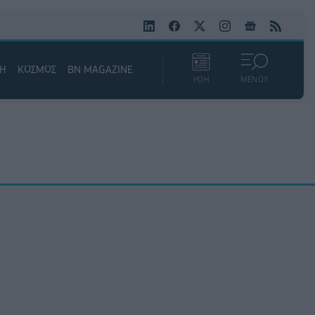
ΚΗ
ΚΟΣΜΟΣ
BN MAGAZINE
ΡΟΗ
ΜΕΝΟΥ