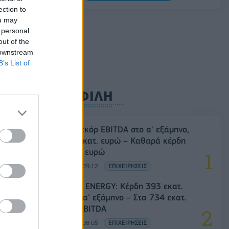
0,11%, στα 1,1541 δολάρια
ection to
ou may
06/08/2026 - 14:59
ΟΙΚΟΝΟΜΙΑ
 personal
out of the
 downstream
B’s List of
ΔΗΜΟΦΙΛΗ
τα
Metlen: Ρεκόρ EBITDA στο α' εξάμηνο,
στα 550 εκατ. ευρώ – Καθαρά κέρδη
313 εκατ. ευρώ
06/08/2026 - 09:12
ΕΠΙΧΕΙΡΗΣΕΙΣ
HELLENiQ ENERGY: Κέρδη 393 εκατ.
ευρώ στο α' εξάμηνο – Στα 734 εκατ.
ευρώ τα EBITDA
06/08/2026 - 08:05
ΕΠΙΧΕΙΡΗΣΕΙΣ