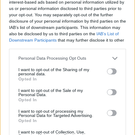
interest-based ads based on personal information utilized by
us or personal information disclosed to third parties prior to
COSCO: Απολογισμός των 10 ετών από την είσοδο
your opt-out. You may separately opt-out of the further
στη μετοχική σύνθεση του ΟΛΠ
disclosure of your personal information by third parties on the
10/08/2026 - 18:53
ΕΠΙΧΕΙΡΗΣΕΙΣ
IAB’s list of downstream participants. This information may
also be disclosed by us to third parties on the
IAB’s List of
Κολομβία: Σεισμός 7,4 βαθμών - Καταρρεύσεις
Downstream Participants
that may further disclose it to other
κτιρίων, νεκροί και εγκλωβισμένοι
third parties.
10/08/2026 - 18:31
ΚΟΣΜΟΣ
Personal Data Processing Opt Outs
Χρηματιστήριο: Πτώση 0,31%, στα 194,17 εκατ.
ευρώ ο τζίρος
I want to opt-out of the Sharing of my
personal data.
10/08/2026 - 18:23
ΟΙΚΟΝΟΜΙΑ
Opted In
Κωτσόβολος: Τζίρος €753,6 εκατ. και καθαρά
I want to opt-out of the Sale of my
Personal Data.
κέρδη μόλις €16 χιλ. στο πρώτο πλήρες έτος υπό τη
Opted In
ΔΕΗ
10/08/2026 - 18:05
ΛΙΑΝΕΜΠΟΡΙΟ
I want to opt-out of processing my
Personal Data for Targeted Advertising.
Opted In
Νέο αεροδρόμιο Ηρακλείου: Οι τρεις ομάδες που
ξεχώρισαν στο SkyImpact Challenge
I want to opt-out of Collection, Use,