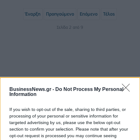
Έναρξη
Προηγούμενο
Επόμενο
Τέλος
Σελίδα 2 από 9
BusinessNews.gr -
Do Not Process My Personal
Information
ΡΟΗ ΕΙΔΗΣΕΩΝ
If you wish to opt-out of the sale, sharing to third parties, or
processing of your personal or sensitive information for
targeted advertising by us, please use the below opt-out
Ξηρασία στη Γαλλία: Μέτρα περιορισμού της χρήσης
section to confirm your selection. Please note that after your
του νερού
opt-out request is processed you may continue seeing
10/08/2026 - 19:21
ΚΟΣΜΟΣ