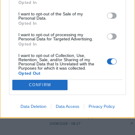
Opted In
09/08/2026 - 14:34
ΠΟΛΙΤΙΚΗ
I want to opt-out of the Sale of my
Προς εκτύπωση το πολλαπλό βιβλίο - «Σύγχρονο
Personal Data.
εκπαιδευτικό υλικό, τόσο σε έντυπη όσο και σε
Opted In
ηλεκτρονική μορφή»
I want to opt-out of processing my
09/08/2026 - 13:24
ΕΛΛΑΔΑ
Personal Data for Targeted Advertising.
Opted In
I want to opt-out of Collection, Use,
Retention, Sale, and/or Sharing of my
Personal Data that Is Unrelated with the
Purposes for which it was collected.
Opted Out
CONFIRM
DIRECTION BUSINESS NETWORK
allstarbasket.gr
Data Deletion
Data Access
Privacy Policy
Περιστέρι Betsson: Ανακοίνωσε την
απόκτηση του Γιώργου Γκιουζέλη
10/08/2026 - 08:27