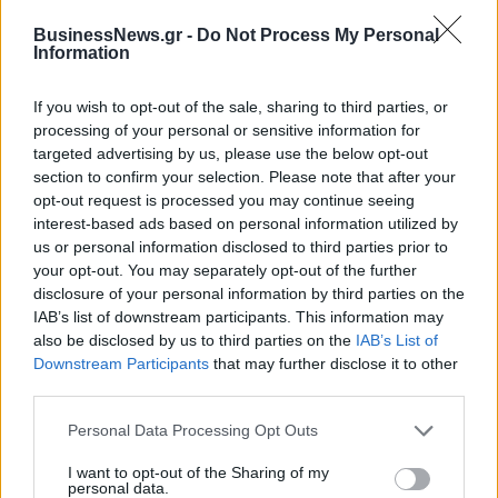
ΔΗΜΟΦΙΛΗ
BusinessNews.gr -
Do Not Process My Personal
Information
Εξαγωγές: Η Ελλάδα κερδίζει τους Ευρωπαίους
If you wish to opt-out of the sale, sharing to third parties, or
ανταγωνιστές – Άνοδος μεριδίων σε 9 από 11
processing of your personal or sensitive information for
κλάδους (Εθνική Τράπεζα)
targeted advertising by us, please use the below opt-out
section to confirm your selection. Please note that after your
09/08/2026 - 13:51
ΟΙΚΟΝΟΜΙΑ
opt-out request is processed you may continue seeing
Αυξημένη η επιβατική κίνηση από το λιμάνι του
interest-based ads based on personal information utilized by
Πειραιά – Περίπου 60.000 ταξίδεψαν Παρασκευή
us or personal information disclosed to third parties prior to
και Σάββατο
your opt-out. You may separately opt-out of the further
disclosure of your personal information by third parties on the
09/08/2026 - 12:33
ΕΛΛΑΔΑ
IAB’s list of downstream participants. This information may
also be disclosed by us to third parties on the
IAB’s List of
Γερμανία: Το Βερολίνο θα επεκτείνει την έρευνα
Downstream Participants
that may further disclose it to other
για την ασφάλεια από τα drones μετά το
third parties.
περιστατικό σε αεροδρόμιο
09/08/2026 - 12:57
ΚΟΣΜΟΣ
Personal Data Processing Opt Outs
Π. Μαρινάκης: «Το δημογραφικό δεν μπορεί να
I want to opt-out of the Sharing of my
περιμένει»
personal data.