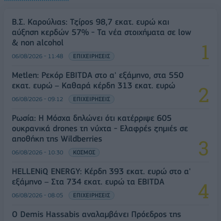
Β.Σ. Καρούλιας: Τζίρος 98,7 εκατ. ευρώ και
αύξηση κερδών 57% - Τα νέα στοιχήματα σε low
& non alcohol
06/08/2026 - 11:48
ΕΠΙΧΕΙΡΗΣΕΙΣ
Metlen: Ρεκόρ EBITDA στο α' εξάμηνο, στα 550
εκατ. ευρώ – Καθαρά κέρδη 313 εκατ. ευρώ
06/08/2026 - 09:12
ΕΠΙΧΕΙΡΗΣΕΙΣ
Ρωσία: Η Μόσχα δηλώνει ότι κατέρριψε 605
ουκρανικά drones τη νύχτα - Ελαφρές ζημιές σε
αποθήκη της Wildberries
06/08/2026 - 10:30
ΚΟΣΜΟΣ
HELLENiQ ENERGY: Κέρδη 393 εκατ. ευρώ στο α'
εξάμηνο – Στα 734 εκατ. ευρώ τα EBITDA
06/08/2026 - 08:05
ΕΠΙΧΕΙΡΗΣΕΙΣ
Ο Demis Hassabis αναλαμβάνει Πρόεδρος της