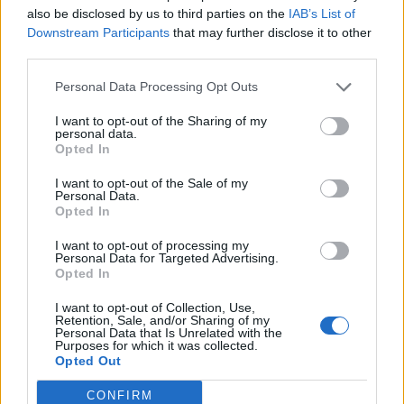
also be disclosed by us to third parties on the
IAB’s List of
Από τις 28 Αυγούστου η ψηφιακή ενεργοποίηση της
Downstream Participants
that may further disclose it to other
Κάρτας Αγρότη μέσω της ΕΑΕ 2026
third parties.
06/08/2026 - 16:51
ΟΙΚΟΝΟΜΙΑ
Personal Data Processing Opt Outs
Eurobank: Εξελίξεις και προοπτικές στις αγορές
I want to opt-out of the Sharing of my
πετρελαίου και φυσικού αερίου στην Ευρώπη
personal data.
Opted In
06/08/2026 - 16:20
ΕΝΕΡΓΕΙΑ
Οι ελληνικές scale-ups επιχειρήσεις στρέφονται
I want to opt-out of the Sale of my
Personal Data.
στην ανάπτυξη - Μεγαλύτερη πρόκληση η
Opted In
προσέλκυση πελατών
I want to opt-out of processing my
06/08/2026 - 15:56
ΕΠΙΧΕΙΡΗΣΕΙΣ
Personal Data for Targeted Advertising.
Opted In
Χρηματιστήριο: Στις 2.627,95 μονάδες ο Γενικός
Δείκτης Τιμών, με άνοδο 0,15%
I want to opt-out of Collection, Use,
Retention, Sale, and/or Sharing of my
06/08/2026 - 15:46
ΟΙΚΟΝΟΜΙΑ
Personal Data that Is Unrelated with the
Purposes for which it was collected.
ΥΠΑΑΤ: Αποζημιώσεις 38,1 εκατ. ευρώ σε
Opted Out
κτηνοτρόφους για ευλογιά, πανώλη και αφθώδη
πυρετό
CONFIRM