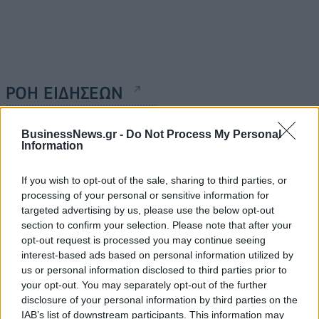
ΡΟΗ ΕΙΔΗΣΕΩΝ
BusinessNews.gr -
Do Not Process My Personal
Χρηματιστήριο: Πτώση κατά 0,59%, στα 320,42
Information
εκατ. ευρώ ο τζίρος
06/08/2026 - 18:10
ΟΙΚΟΝΟΜΙΑ
If you wish to opt-out of the sale, sharing to third parties, or
processing of your personal or sensitive information for
ΟΠΕΚΑ: Αύριο η δεύτερη πληρωμή των δικαιούχων
targeted advertising by us, please use the below opt-out
του Λογαριασμού Αγροτικής Εστίας
section to confirm your selection. Please note that after your
06/08/2026 - 17:40
ΟΙΚΟΝΟΜΙΑ
opt-out request is processed you may continue seeing
interest-based ads based on personal information utilized by
Κυβερνητική Επιτροπή Βιομηχανίας- Κ. Μητσοτάκης:
us or personal information disclosed to third parties prior to
Στρατηγική προτεραιότητα η ενίσχυση της
your opt-out. You may separately opt-out of the further
βιομηχανίας
disclosure of your personal information by third parties on the
06/08/2026 - 17:18
ΠΟΛΙΤΙΚΗ
IAB’s list of downstream participants. This information may