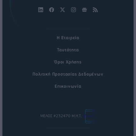
Η Εταιρεία
Ταυτότητα
Όροι Χρήσης
Πολιτική Προστασίας Δεδομένων
Επικοινωνία
ΜΕΛΟΣ #232470 Μ.Η.Τ.