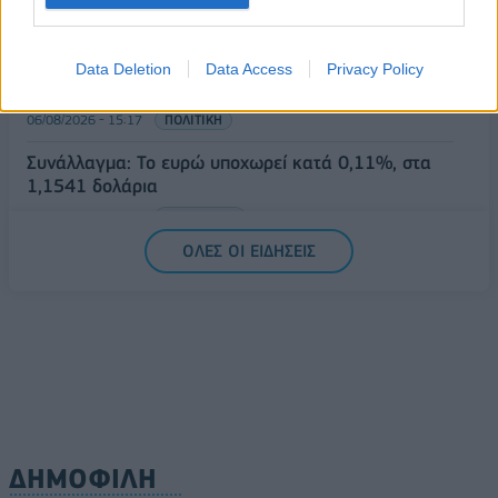
06/08/2026 - 15:33
ΟΙΚΟΝΟΜΙΑ
Στ. Παπασταύρου: Άμεσα αντιδιαβρωτικά έργα στη
Data Deletion
Data Access
Privacy Policy
Δυτική Αττική
06/08/2026 - 15:17
ΠΟΛΙΤΙΚΗ
Συνάλλαγμα: Το ευρώ υποχωρεί κατά 0,11%, στα
1,1541 δολάρια
06/08/2026 - 14:59
ΟΙΚΟΝΟΜΙΑ
ΟΛΕΣ ΟΙ ΕΙΔΗΣΕΙΣ
ΔΗΜΟΦΙΛΗ