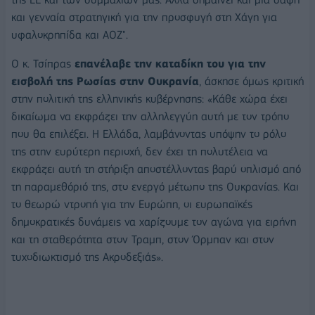
και γενναία στρατηγική για την προσφυγή στη Χάγη για
υφαλοκρηπίδα και ΑΟΖ".
Ο κ. Τσίπρας
επανέλαβε την καταδίκη του για την
εισβολή της Ρωσίας στην Ουκρανία
, άσκησε όμως κριτική
στην πολιτική της ελληνικής κυβέρνησης: «Kάθε χώρα έχει
δικαίωμα να εκφράζει την αλληλεγγύη αυτή με τον τρόπο
που θα επιλέξει. Η Ελλάδα, λαμβάνοντας υπόψην το ρόλο
της στην ευρύτερη περιοχή, δεν έχει τη πολυτέλεια να
εκφράζει αυτή τη στήριξη αποστέλλοντας βαρύ οπλισμό από
τη παραμεθόριό της, στο ενεργό μέτωπο της Ουκρανίας. Και
το θεωρώ ντροπή για την Ευρώπη, οι ευρωπαϊκές
δημοκρατικές δυνάμεις να χαρίζουμε τον αγώνα για ειρήνη
και τη σταθερότητα στον Τραμπ, στον Όρμπαν και στον
τυχοδιωκτισμό της Ακροδεξιάς».