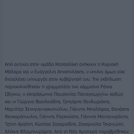
Από αυτούς στην ομάδα Κασσελάκη ανήκουν η Κυριακή
Μάλαμα και ο Ευάγγελος Αποστολάκης, ο οποίος όμως είχε
διατελέσει υπουργός στην κυβέρνησή του. Την εκδήλωση
παρακολούθησαν η γραμματέας του κόμματος Ράνια
Σβίγκου, ο εκπρόσωπος Παυσανίας Παπαγεωργίου καθώς
και οι Γιώργος Βασιλειάδης, Γρηγόρης Θεοδωράκης,
Μαριλίζα Ξενογιαννακοπούλου, Γιάννης Μπαλάφας, Θανάσης
Θεοχαρόπουλος, Γιάννης Ραγκούσης, Γιάννης Μαντζουράνης,
Τζένη Αρσένη, Κώστας Ζαχαριάδης, Ζαχαρούλα Τσιριγώτη,
Αλέκος Φλαμπουράρης. Από τη Νέα Αριστερά παραβρέθηκαν