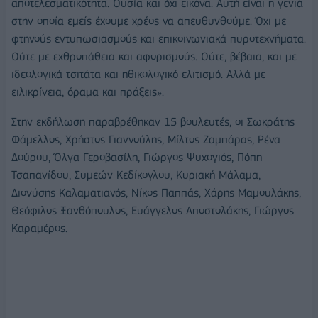
αποτελεσματικότητα. Ουσία και όχι εικόνα. Αυτή είναι η γενιά
στην οποία εμείς έχουμε χρέος να απευθυνθούμε. Όχι με
φτηνούς εντυπωσιασμούς και επικοινωνιακά πυροτεχνήματα.
Ούτε με εχθροπάθεια και αφορισμούς. Ούτε, βέβαια, και με
ιδεολογικά τσιτάτα και ηθικολογικό ελιτισμό. Αλλά με
ειλικρίνεια, όραμα και πράξεις».
Στην εκδήλωση παραβρέθηκαν 15 βουλευτές, οι Σωκράτης
Φάμελλος, Χρήστος Γιαννούλης, Μίλτος Ζαμπάρας, Ρένα
Δούρου, Όλγα Γεροβασίλη, Γιώργος Ψυχογιός, Πόπη
Τσαπανίδου, Συμεών Κεδίκογλου, Κυριακή Μάλαμα,
Διονύσης Καλαματιανός, Νίκος Παππάς, Χάρης Μαμουλάκης,
Θεόφιλος Ξανθόπουλος, Ευάγγελος Αποστολάκης, Γιώργος
Καραμέρος.