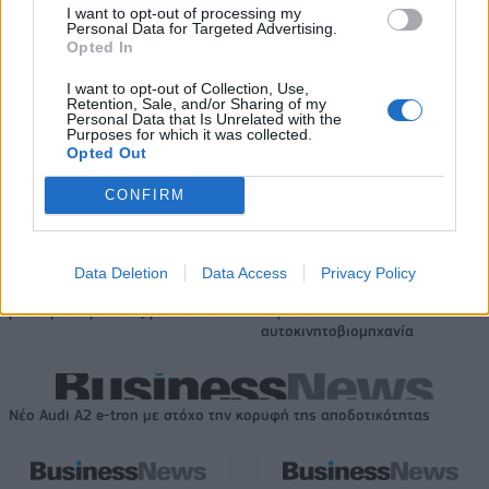
I want to opt-out of processing my
ευρώ σε 451 επιχειρήσεις
Χρηματοδότηση 8 εκατ. ευρώ
Personal Data for Targeted Advertising.
ξεκίνησε το πρόγραμμα
σε 843 μέσα ενημέρωσης-
Opted In
στήριξης- Κάλυψη εισφορών
Ξεκίνησε το πενταετές
ΕΔΟΕΑΠ
πρόγραμμα ενίσχυσης του
I want to opt-out of Collection, Use,
Retention, Sale, and/or Sharing of my
Τύπου
Personal Data that Is Unrelated with the
Purposes for which it was collected.
Opted Out
IAB Hellas: Νέα Διοικούσα Επιτροπή και νέο Διοικητικό Συμβούλιο -
CONFIRM
Πρόεδρος ο Γαληνός Γιαγλής
Data Deletion
Data Access
Privacy Policy
Η Toyota φέρνει νέα γενιά
Σε κινεζική… πολιορκία η
μπαταριών για τα υβριδικά της
ευρωπαϊκή
αυτοκινητοβιομηχανία
Νέο Audi A2 e-tron με στόχο την κορυφή της αποδοτικότητας