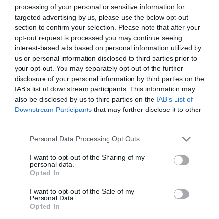
processing of your personal or sensitive information for
targeted advertising by us, please use the below opt-out
section to confirm your selection. Please note that after your
opt-out request is processed you may continue seeing
interest-based ads based on personal information utilized by
us or personal information disclosed to third parties prior to
Live στις 15:30 για το Ευρωπαϊκό Παίδων, Ελλάδα-Ισπανία
your opt-out. You may separately opt-out of the further
disclosure of your personal information by third parties on the
IAB’s list of downstream participants. This information may
Μοκόκα: «Θέλουμε να χτίσουμε
also be disclosed by us to third parties on the
IAB’s List of
κάτι μεγάλο με την ιδιοκτησία
Fourlis: Συμφωνία για την
Downstream Participants
that may further disclose it to other
και τη διοίκηση»
πώληση συμμετοχής στο Sofia
third parties.
South Ring Mall έναντι 49,35
εκατ. ευρώ
Personal Data Processing Opt Outs
I want to opt-out of the Sharing of my
personal data.
Β.Σ. Καρούλιας: Τζίρος 98,7 εκατ. ευρώ και αύξηση κερδών 57% - Τα
Opted In
νέα στοιχήματα σε low & non alcohol
I want to opt-out of the Sale of my
Personal Data.
Opted In
Media: Με ενίσχυση 8 εκατ.