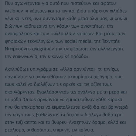
Που αγωνίζονται για αυτό που πιστεύουν και αφότου
κλείσουν οι κάμερες και τα κινητά. Διότι υπάρχουν χιλιάδες
νέοι και νέες, που συναντάμε κάθε μέρα όλοι μας, οι οποίοι
βιώνουν καθημερινά τον κόσμο των ανισοτήτων, της
ανασφάλειας και των πολλαπλών κρίσεων. Και μέσω των
ψηφιακών τεχνολογιών, των social media, της Τεχνητής
Νοημοσύνης αναζητούν την ενημέρωση, την αλληλεγγύη,
την επικοινωνία, την οικονομική πρόοδο».
Ακολούθως υπογράμμισε: «Αλλά αρνούνται- το τονίζω,
αρνούνται- να ακολουθήσουν το κυρίαρχο αφήγημα, που
τους καλεί να διαλέξουν τις αρχές και τις αξίες τους
σκρολάροντας. Εναλλάσσοντάς τες ανάλογα με τη μέρα και
τη μόδα. Όπως αρνούνται να εμπιστευθούν κάθε κήρυκα
που θα επιχειρήσει να εκμεταλλευτεί ανέξοδα και βροντερά
την οργή τους, βυθίζοντας το δημόσιο διάλογο βαθύτερα
στην τοξικότητα και το βούρκο. Αναζητούν όραμα, αλλά και
ρεαλισμό, σοβαρότητα, επιμονή, ειλικρίνεια,