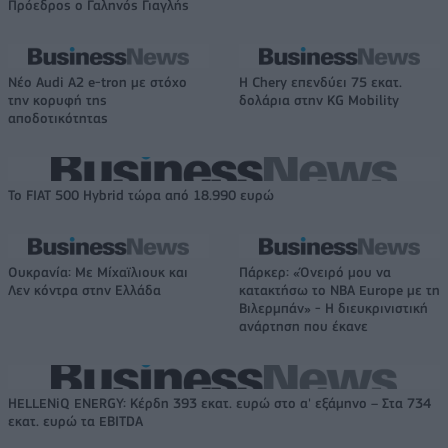
Πρόεδρος ο Γαληνός Γιαγλής
Νέο Audi A2 e-tron με στόχο
Η Chery επενδύει 75 εκατ.
την κορυφή της
δολάρια στην KG Mobility
αποδοτικότητας
Το FIAT 500 Hybrid τώρα από 18.990 ευρώ
Ουκρανία: Με Μίχαϊλιουκ και
Πάρκερ: «Όνειρό μου να
Λεν κόντρα στην Ελλάδα
κατακτήσω το ΝΒΑ Europe με τη
Βιλερμπάν» - Η διευκρινιστική
ανάρτηση που έκανε
HELLENiQ ENERGY: Κέρδη 393 εκατ. ευρώ στο α' εξάμηνο – Στα 734
εκατ. ευρώ τα EBITDA