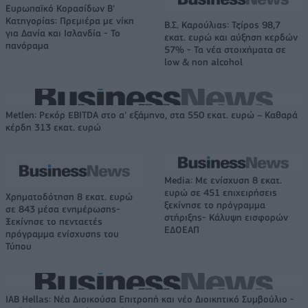
Ευρωπαϊκό Κορασίδων Β'
Κατηγορίας: Πρεμιέρα με νίκη
Β.Σ. Καρούλιας: Τζίρος 98,7
για Δανία και Ισλανδία - Το
εκατ. ευρώ και αύξηση κερδών
πανόραμα
57% - Τα νέα στοιχήματα σε
low & non alcohol
Metlen: Ρεκόρ EBITDA στο α' εξάμηνο, στα 550 εκατ. ευρώ – Καθαρά
κέρδη 313 εκατ. ευρώ
Media: Με ενίσχυση 8 εκατ.
ευρώ σε 451 επιχειρήσεις
Χρηματοδότηση 8 εκατ. ευρώ
ξεκίνησε το πρόγραμμα
σε 843 μέσα ενημέρωσης-
στήριξης- Κάλυψη εισφορών
Ξεκίνησε το πενταετές
ΕΔΟΕΑΠ
πρόγραμμα ενίσχυσης του
Τύπου
IAB Hellas: Νέα Διοικούσα Επιτροπή και νέο Διοικητικό Συμβούλιο -