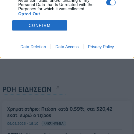
21/09/2024 - 13:51
Retention, Sale, and/or Sharing of my
21/09/2024 - 11:46
Personal Data that Is Unrelated with the
Purposes for which it was collected.
Opted Out
CONFIRM
Data Deletion
Data Access
Privacy Policy
ΡΟΗ ΕΙΔΗΣΕΩΝ
Χρηματιστήριο: Πτώση κατά 0,59%, στα 320,42
εκατ. ευρώ ο τζίρος
06/08/2026 - 18:10
ΟΙΚΟΝΟΜΙΑ