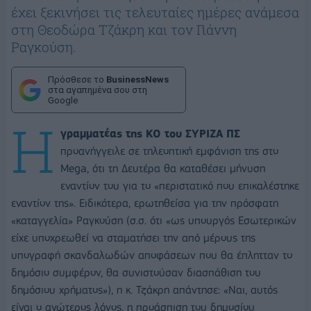
έχει ξεκινήσει τις τελευταίες ημέρες ανάμεσα
στη Θεοδώρα Τζάκρη και τον Γιάννη
Ραγκούση.
Πρόσθεσε το
BusinessNews
στα αγαπημένα σου στη
Google
Η
γραμματέας της ΚΟ του ΣΥΡΙΖΑ ΠΣ
προανήγγειλε σε τηλεοπτική εμφάνιση της στο
Mega, ότι τη Δευτέρα θα καταθέσει μήνυση
εναντίον του για το «περιστατικό που επικαλέστηκε
εναντίον της». Ειδικότερα, ερωτηθείσα για την πρόσφατη
«καταγγελία» Ραγκούση (σ.σ. ότι «ως υπουργός Εσωτερικών
είχε υποχρεωθεί να σταματήσει την από μέρους της
υπογραφή σκανδαλωδών αποφάσεων που θα έπλητταν το
δημόσιο συμφέρον, θα συνιστούσαν διασπάθιση του
δημόσιου χρήματος»), η κ. Τζάκρη απάντησε: «Ναι, αυτός
είναι ο ανώτερος λόγος, η προάσπιση του δημοσίου