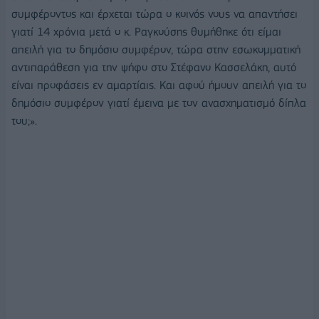
συμφέροντος και έρχεται τώρα ο κοινός νους να απαντήσει
γιατί 14 χρόνια μετά ο κ. Ραγκούσης θυμήθηκε ότι είμαι
απειλή για το δημόσιο συμφέρον, τώρα στην εσωκομματική
αντιπαράθεση για την ψήφο στο Στέφανο Κασσελάκη, αυτό
είναι προφάσεις εν αμαρτίαις. Και αφού ήμουν απειλή για το
δημόσιο συμφέρον γιατί έμεινα με τον ανασχηματισμό δίπλα
του;».