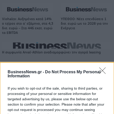
Viohalco: Αυξημένος κατά 14%
ΥΠΕΘΟΟ: Νέες επενδύσεις 1
ο τζίρος στο α' εξάμηνο, στα 4,3
δισ. ευρώ ως το 2028 για την
δισ. ευρώ – Στα 446 εκατ. ευρώ
Ενέργεια
τα EBITDA
Η συμφωνία Arval-Athlon αναδιαμορφώνει την αγορά leasing
VW: Η δύσκολη εξίσωση της
18η συνεχόμενη χρονιά για τον
BusinessNews.gr -
Do Not Process My Personal
Information
αναδιάρθρωσης
ΟΤΕ στη διεθνή σειρά δεικτών
FTSE4Good
If you wish to opt-out of the sale, sharing to third parties, or
processing of your personal or sensitive information for
targeted advertising by us, please use the below opt-out
Alpha Bank: Για πρώτη φορά το Αρχαίο Θέατρο Επιδαύρου άνοιξε τις
section to confirm your selection. Please note that after your
πύλες του σε όλους
opt-out request is processed you may continue seeing