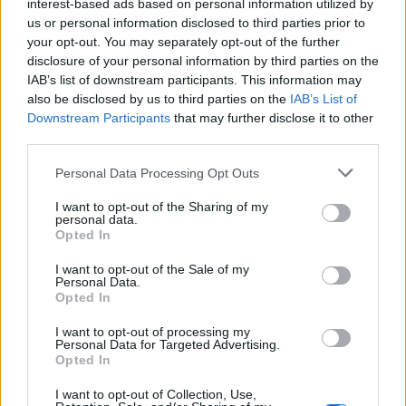
interest-based ads based on personal information utilized by
us or personal information disclosed to third parties prior to
ESG Report 2025: Πώς η ΑΒ Βασιλόπουλος μετατρέπει τη
your opt-out. You may separately opt-out of the further
βιωσιμότητα σε καθημερινή πράξη
disclosure of your personal information by third parties on the
IAB’s list of downstream participants. This information may
also be disclosed by us to third parties on the
IAB’s List of
Downstream Participants
that may further disclose it to other
third parties.
ΠΕΡΙΣΣΌΤΕΡΑ ΣΕ ΑΥΤΉ ΤΗΝ ΚΑΤΗΓΟΡΊΑ
Personal Data Processing Opt Outs
I want to opt-out of the Sharing of my
personal data.
Opted In
I want to opt-out of the Sale of my
Personal Data.
Opted In
Κατατέθηκε στη Βουλή το
Εν μέσω εσωκομματικών
I want to opt-out of processing my
ν/σ για την ολοκλήρωση
εντάσεων, συνεδριάζει η
Personal Data for Targeted Advertising.
Opted In
της Κτηματογράφησης - Τι
Κεντρική Επιτροπή του
προβλέπει
ΣΥΡΙΖΑ
I want to opt-out of Collection, Use,