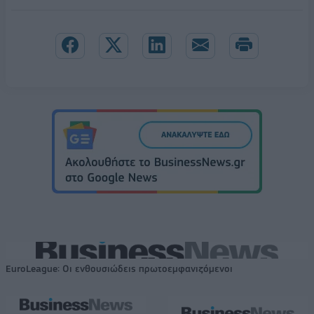
EuroLeague: Οι ενθουσιώδεις πρωτοεμφανιζόμενοι