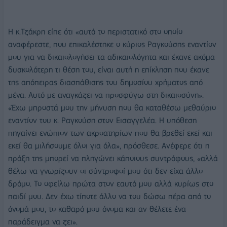
Η κ.Τζάκρη είπε ότι «αυτό το περιστατικό στο οποίο
αναφέρεστε, που επικαλέστηκε ο κύριος Ραγκούσης εναντίον
μου για να δικαιολογήσει τα αδικαιολόγητα και έκανε ακόμα
δυσκολότερη τι θέση του, είναι αυτή η επίκληση που έκανε
της απόπειρας διασπάθισης του δημοσίου χρήματος από
μένα. Αυτό με αναγκάζει να προσφύγω στη δικαιοσύνη».
«Έχω μπροστά μου την μήνυση που θα καταθέσω μεθαύριο
εναντίον του κ. Ραγκούση στον Εισαγγελέα. Η υπόθεση
πηγαίνει ενώπιον των ακροατηρίων που θα βρεθεί εκεί και
εκεί θα μιλήσουμε όλοι για όλα», πρόσθεσε. Ανέφερε ότι η
πράξη της μπορεί να πληγώνει κάποιους συντρόφους, «αλλά
θέλω να γνωρίζουν οι σύντροφοί μου ότι δεν είχα άλλο
δρόμο. Το οφείλω πρώτα στον εαυτό μου αλλά κυρίως στο
παιδί μου. Δεν έχω τίποτε άλλο να του δώσω πέρα από το
όνομά μου, το καθαρό μου όνομα και αν θέλετε ένα
παράδειγμα να ζει».