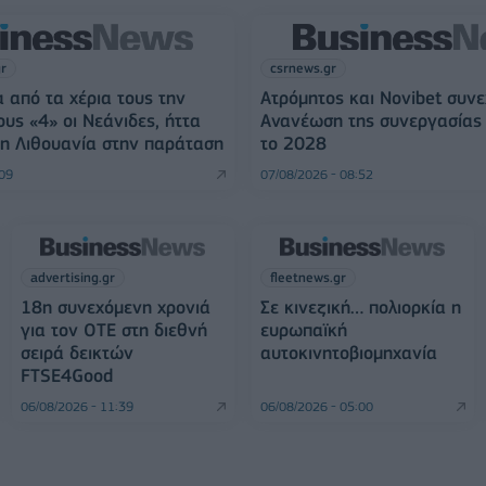
gr
csrnews.gr
 από τα χέρια τους την
Ατρόμητος και Novibet συνε
ους «4» οι Νεάνιδες, ήττα
Ανανέωση της συνεργασίας 
η Λιθουανία στην παράταση
το 2028
:09
07/08/2026 - 08:52
advertising.gr
fleetnews.gr
18η συνεχόμενη χρονιά
Σε κινεζική… πολιορκία η
για τον ΟΤΕ στη διεθνή
ευρωπαϊκή
σειρά δεικτών
αυτοκινητοβιομηχανία
FTSE4Good
06/08/2026 - 11:39
06/08/2026 - 05:00