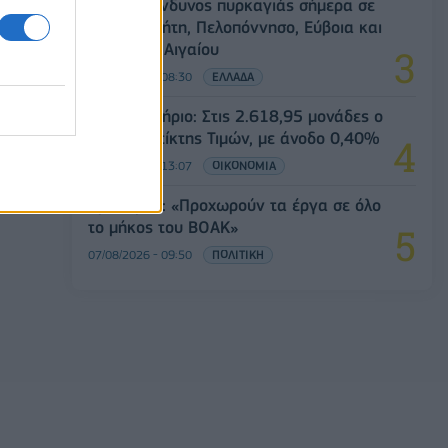
Υψηλός κίνδυνος πυρκαγιάς σήμερα σε
Αττική, Κρήτη, Πελοπόννησο, Εύβοια και
νησιά του Αιγαίου
07/08/2026 - 08:30
ΕΛΛΑΔΑ
Χρηματιστήριο: Στις 2.618,95 μονάδες ο
Γενικός Δείκτης Τιμών, με άνοδο 0,40%
07/08/2026 - 13:07
ΟΙΚΟΝΟΜΙΑ
Χρ. Δήμας: «Προχωρούν τα έργα σε όλο
το μήκος του ΒΟΑΚ»
07/08/2026 - 09:50
ΠΟΛΙΤΙΚΗ