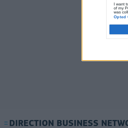
I want t
of my P
was col
Opted 
DIRECTION BUSINESS NETW