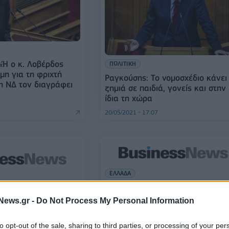
«Ή ο κ. Λοβέρδος
ΠΟΛΙΤΙΚΗ
μη για τη φριχτή
Ραγκούσης: Το νομοσχέδιο κάνει
η ΝΔ τον διαγράφει
ζημιά σε παιδιά, γονείς και στην
ίδια τη χώρα
20/05/2021 - 17:07
ΕΛΛΑΔΑ
Ραγκούσης: Η μη αξιοποίηση της
λίστας Λαγκάρντ «σκότωσε» το
Επιδεινώνεται το
News.gr -
Do Not Process My Personal Information
ΠΑΣΟΚ
καθαριότητας στα
ήματα
to opt-out of the sale, sharing to third parties, or processing of your per