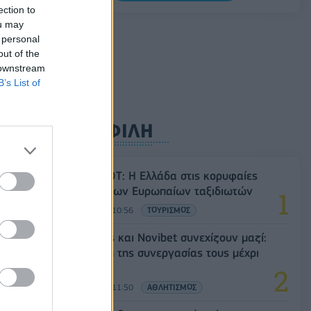
Σαουδική Αραβία, Τουρκία και Πακιστάν
ection to
υπογράφουν κοινή αμυντική συμφωνία
ou may
 personal
07/08/2026 - 13:47
ΚΟΣΜΟΣ
out of the
 downstream
B’s List of
ει
ΔΗΜΟΦΙΛΗ
ΝΔ»
Έρευνα ΕΟΤ: Η Ελλάδα στις κορυφαίες
επιλογές των Ευρωπαίων ταξιδιωτών
07/08/2026 - 10:56
ΤΟΥΡΙΣΜΟΣ
Ατρόμητος και Novibet συνεχίζουν μαζί:
Ανανέωση της συνεργασίας τους μέχρι
το 2028
07/08/2026 - 11:50
ΑΘΛΗΤΙΣΜΟΣ