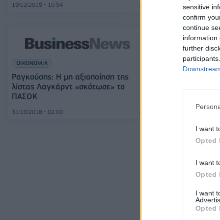
19/12/2019 - 10:54
20/09/2019 - 18:30
sensitive in
confirm you
continue se
information 
further disc
participants
ΟΙΚΟΝΟΜΙΑ
Downstream 
ΕΛΛΑΔΑ
Ραγκούσης: Η μη αξιοποίηση της
λίστας Λαγκάρντ «σκότωσε» το
Ραγκούσης κατ
ΠΑΣΟΚ
κάνει το ΚΙΝΑ
Persona
31/10/2018 - 02:00
04/07/2018 - 03:00
I want t
Opted 
I want t
Opted 
I want 
Advertis
Opted 