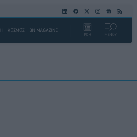
ΚΗ
ΚΟΣΜΟΣ
BN MAGAZINE
ΡΟΗ
ΜΕΝΟΥ