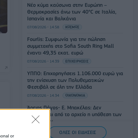
Νέο κύμα καύσωνα στην Ευρώπη –
Θερμοκρασίες άνω των 40°C σε Ιταλία,
Ισπανία και Βαλκάνια
07/08/2026 - 14:58
ΚΟΣΜΟΣ
Fourlis: Συμφωνία για την πώληση
συμμετοχής στο Sofia South Ring Mall
έναντι 49,35 εκατ. ευρώ
07/08/2026 - 14:39
ΕΠΙΧΕΙΡΗΣΕΙΣ
ΥΠΠΟ: Επιχορηγήσεις 1.106.000 ευρώ για
την ενίσχυση των Πολυθεματικών
Φεστιβάλ σε όλη την Ελλάδα
07/08/2026 - 14:34
ΟΙΚΟΝΟΜΙΑ
Άρειος Πάγος- Ε. Μπακέλας: Δεν
ανασύρεται από το αρχείο η υπόθεση των
υποκλοπών
07/08/2026 - 14:11
ΕΛΛΑΔΑ
ΟΛΕΣ ΟΙ ΕΙΔΗΣΕΙΣ
sonal or