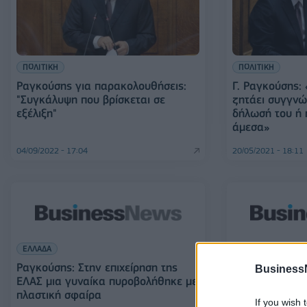
ΠΟΛΙΤΙΚΗ
ΠΟΛΙΤΙΚΗ
Ραγκούσης για παρακολουθήσεις:
Γ. Ραγκούσης: 
"Συγκάλυψη που βρίσκεται σε
ζητάει συγγνώ
εξέλιξη"
δήλωσή του ή 
άμεσα»
04/09/2022 - 17:04
20/05/2021 - 18:11
ΕΛΛΑΔΑ
ΟΙΚΟΝΟΜΙΑ
Ραγκούσης: Στην επιχείρηση της
Γ. Ραγκούσης: 
Business
ΕΛΑΣ μια γυναίκα πυροβολήθηκε με
πρόβλημα της 
πλαστική σφαίρα
αστυνομικά τμ
If you wish 