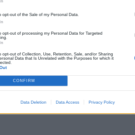
In
ρόσβαση», δήλωσε ο δήμαρχος
Χάρης Δούκας
και
o opt-out of the Sale of my Personal Data.
In
ς κυψέλη πολιτισμού, αναδεικνύοντας το υπαίθριο
to opt-out of processing my Personal Data for Targeted
και οι εκθεσιακοί χώροι μας να είναι ανοιχτοί για
ing.
In
, τη διάδραση και τη συμμετοχή, να καλλιεργήσουμε
σχέσεων με τους πολίτες».
o opt-out of Collection, Use, Retention, Sale, and/or Sharing
ersonal Data that Is Unrelated with the Purposes for which it
lected.
Out
CONFIRM
Data Deletion
Data Access
Privacy Policy