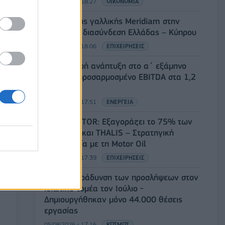
05/08/2026 - 18:27
ΟΙΚΟΝΟΜΙΑ
Είσοδος της γαλλικής Meridiam στην
ηλεκτρική διασύνδεση Ελλάδας – Κύπρου
05/08/2026 - 18:06
ΕΠΙΧΕΙΡΗΣΕΙΣ
ΔΕΗ: Ισχυρή ανάπτυξη στο α΄ εξάμηνο
2026 με προσαρμοσμένο EBITDA στα 1,2
δισ. ευρώ
05/08/2026 - 17:51
ΕΝΕΡΓΕΙΑ
Όμιλος AKTOR: Εξαγοράζει το 75% των
ΗΛΕΚΤΩΡ και THALIS – Στρατηγική
συνεργασία με τη Motor Oil
05/08/2026 - 17:39
ΕΠΙΧΕΙΡΗΣΕΙΣ
ΗΠΑ: Επιβράδυνση των προσλήψεων στον
ιδιωτικό τομέα τον Ιούλιο -
Δημιουργήθηκαν μόνο 44.000 θέσεις
εργασίας
05/08/2026 - 17:16
ΚΟΣΜΟΣ