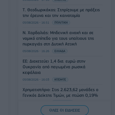
Τ. Θεοδωρικάκος: Στηρίζουμε με πράξεις
την έρευνα και την καινοτομία
05/08/2026 - 16:51
ΠΟΛΙΤΙΚΗ
Ν. Χαρδαλιάς: Μηδενική ανοχή και σε
νομικό επίπεδο για τους υπαίτιους της
πυρκαγιάς στη Δυτική Αττική
05/08/2026 - 16:26
ΕΛΛΑΔΑ
ΕΕ: Διοχετεύει 1,4 δισ. ευρώ στην
Ουκρανία από παγωμένα ρωσικά
κεφάλαια
05/08/2026 - 16:03
ΚΟΣΜΟΣ
Χρηματιστήριο: Στις 2.623,62 μονάδες ο
Γενικός Δείκτης Τιμών, με πτώση 0,19%
05/08/2026 - 15:36
ΟΙΚΟΝΟΜΙΑ
ΟΛΕΣ ΟΙ ΕΙΔΗΣΕΙΣ
Συνάλλαγμα: Το ευρώ ενισχύεται κατά