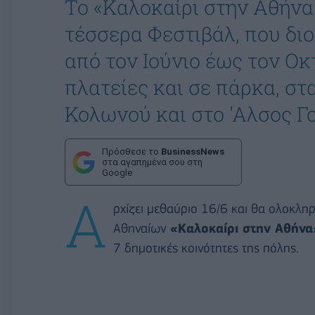
Το «Καλοκαίρι στην Αθήνα»
τέσσερα Φεστιβάλ, που δι
από τον Ιούνιο έως τον Οκτ
πλατείες και σε πάρκα, στ
Κολωνού και στο 'Αλσος Γ
Πρόσθεσε το
BusinessNews
στα αγαπημένα σου στη
Google
Α
ρχίζει μεθαύριο 16/6 και θα ολοκληρ
Αθηναίων
«Καλοκαίρι στην Αθήνα
7 δημοτικές κοινότητες της πόλης.