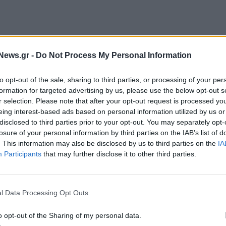
News.gr -
Do Not Process My Personal Information
to opt-out of the sale, sharing to third parties, or processing of your per
formation for targeted advertising by us, please use the below opt-out s
r selection. Please note that after your opt-out request is processed y
eing interest-based ads based on personal information utilized by us or
disclosed to third parties prior to your opt-out. You may separately opt-
ο από τα τέσσερα Φεστιβάλ, που διοργανώνει ο
losure of your personal information by third parties on the IAB’s list of
ιο, σε γειτονιές, σε πλατείες και σε πάρκα, στα
. This information may also be disclosed by us to third parties on the
IA
Participants
that may further disclose it to other third parties.
ο 'Αλσος Γουδή. Το πρόγραμμα των εκδηλώσεων
ισμού και Νεολαίας Δήμου Αθηναίων (ΟΠΑΝΔΑ).
ινό καλοκαιρινό πολιτιστικό πρόγραμμα του δήμου
l Data Processing Opt Outs
χος μας είναι ο πολιτισμός να φτάσει σε κάθε άκρη
o opt-out of the Sharing of my personal data.
α, τους πολιτιστικούς χώρους και τα πάρκα. Να