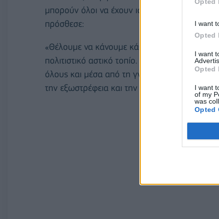
Opted 
μπορούν όλοι να έχουν ισότιμα ελεύθερη π
πρόσθεσε:
I want t
Opted 
«Θέλουμε να κάνουμε κάθε γειτονιά της Αθήνα
I want 
πολιτιστικό αστικό τοπίο. Θέλουμε τα Μουσεία 
Advertis
Opted 
όλους και μέσα από τη γνώση, την ψυχαγωγία
την εξωστρέφεια και την ανάπτυξη σταθερών 
I want t
of my P
was col
Opted 