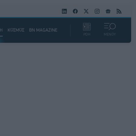
ΚΗ
ΚΟΣΜΟΣ
BN MAGAZINE
ΡΟΗ
ΜΕΝΟΥ