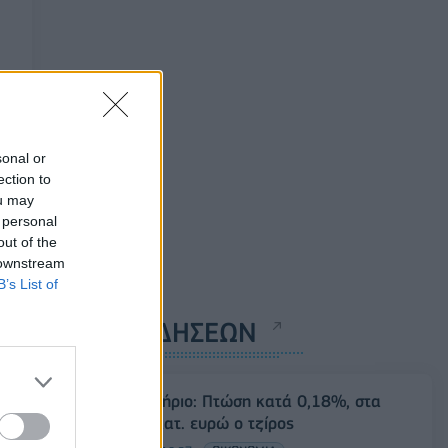
sonal or
ection to
ou may
 personal
out of the
 downstream
B’s List of
ΡΟΗ ΕΙΔΗΣΕΩΝ
Χρηματιστήριο: Πτώση κατά 0,18%, στα
315,71 εκατ. ευρώ ο τζίρος