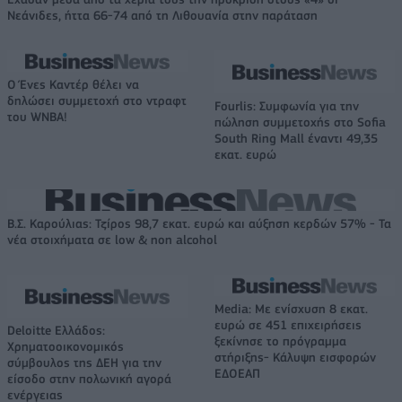
Νεάνιδες, ήττα 66-74 από τη Λιθουανία στην παράταση
Ο Ένες Καντέρ θέλει να
δηλώσει συμμετοχή στο ντραφτ
Fourlis: Συμφωνία για την
του WNBA!
πώληση συμμετοχής στο Sofia
South Ring Mall έναντι 49,35
εκατ. ευρώ
Β.Σ. Καρούλιας: Τζίρος 98,7 εκατ. ευρώ και αύξηση κερδών 57% - Τα
νέα στοιχήματα σε low & non alcohol
Media: Με ενίσχυση 8 εκατ.
ευρώ σε 451 επιχειρήσεις
Deloitte Ελλάδος:
ξεκίνησε το πρόγραμμα
Χρηματοοικονομικός
στήριξης- Κάλυψη εισφορών
σύμβουλος της ΔΕΗ για την
ΕΔΟΕΑΠ
είσοδο στην πολωνική αγορά
ενέργειας