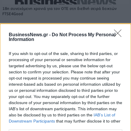
18η συνεχόμενη χρονιά για τον ΟΤΕ στη διεθνή σειρά δεικτών
FTSE4Good
BusinessNews.gr -
Do Not Process My Personal
Alpha Bank: Για πρώτη φορά το Αρχαίο Θέατρο Επιδαύρου άνοιξε τις
Information
πύλες του σε όλους
If you wish to opt-out of the sale, sharing to third parties, or
processing of your personal or sensitive information for
targeted advertising by us, please use the below opt-out
section to confirm your selection. Please note that after your
ΠΕΡΙΣΣΌΤΕΡΑ ΣΕ ΑΥΤΉ ΤΗΝ ΚΑΤΗΓΟΡΊΑ
opt-out request is processed you may continue seeing
interest-based ads based on personal information utilized by
us or personal information disclosed to third parties prior to
your opt-out. You may separately opt-out of the further
disclosure of your personal information by third parties on the
IAB’s list of downstream participants. This information may
also be disclosed by us to third parties on the
IAB’s List of
Downstream Participants
that may further disclose it to other
third parties.