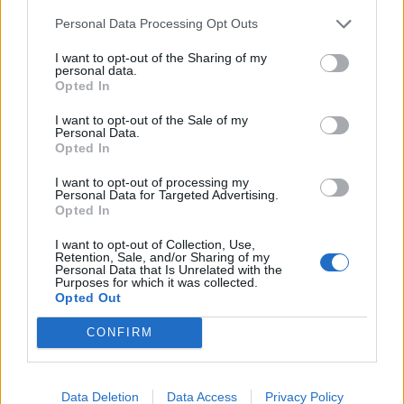
Αγανακτισμένος ο Ν.
Personal Data Processing Opt Outs
Χάρης Δούκας: Να
Χαρδαλιάς με την
κάνουμε κάθε γειτονιά της
κωλυσιεργία ανέγερσης
I want to opt-out of the Sharing of my
Αθήνας κυψέλη πολιτισμού
του νέου δημαρχιακού
personal data.
μεγάρου Αγίας
Opted In
14/06/2024 - 14:52
Παρασκευής
I want to opt-out of the Sale of my
14/06/2024 - 14:38
Personal Data.
Opted In
I want to opt-out of processing my
Personal Data for Targeted Advertising.
Opted In
I want to opt-out of Collection, Use,
Retention, Sale, and/or Sharing of my
Personal Data that Is Unrelated with the
Purposes for which it was collected.
Opted Out
CONFIRM
ΡΟΗ ΕΙΔΗΣΕΩΝ
Data Deletion
Data Access
Privacy Policy