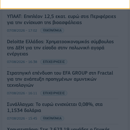
ΥΠΑΑΤ: Επιπλέον 12,5 εκατ. ευρώ στις Περιφέρειες
για την ενίσχυση της βιοασφάλειας
07/08/2026 - 17:02
ΟΙΚΟΝΟΜΙΑ
Deloitte Ελλάδος: Χρηματοοικονομικός σύμβουλος
της ΔΕΗ για την είσοδο στην πολωνική αγορά
ενέργειας
07/08/2026 - 16:38
ΕΠΙΧΕΙΡΗΣΕΙΣ
Στρατηγική επένδυση του EFA GROUP στη Fractal
για την ανάπτυξη προηγμένων αμυντικών
τεχνολογιών
07/08/2026 - 16:11
ΕΠΙΧΕΙΡΗΣΕΙΣ
Συνάλλαγμα: Το ευρώ ενισχύεται 0,08%, στα
1,1534 δολάρια
07/08/2026 - 15:45
ΟΙΚΟΝΟΜΙΑ
Χρηματιστήριο: Στις 2.623,19 μονάδες ο Γενικός