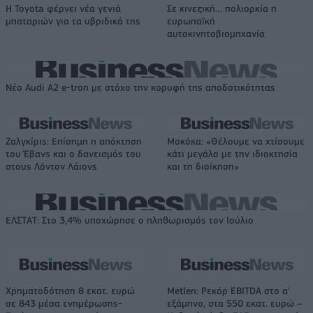
Η Toyota φέρνει νέα γενιά
Σε κινεζική… πολιορκία η
μπαταριών για τα υβριδικά της
ευρωπαϊκή
αυτοκινητοβιομηχανία
Νέο Audi A2 e-tron με στόχο την κορυφή της αποδοτικότητας
Ζαλγκίρις: Επίσημη η απόκτηση
Μοκόκα: «Θέλουμε να χτίσουμε
του Έβανς και ο δανεισμός του
κάτι μεγάλο με την ιδιοκτησία
στους Λόντον Λάιονς
και τη διοίκηση»
ΕΛΣΤΑΤ: Στο 3,4% υποχώρησε ο πληθωρισμός τον Ιούλιο
Χρηματοδότηση 8 εκατ. ευρώ
Metlen: Ρεκόρ EBITDA στο α'
σε 843 μέσα ενημέρωσης-
εξάμηνο, στα 550 εκατ. ευρώ –