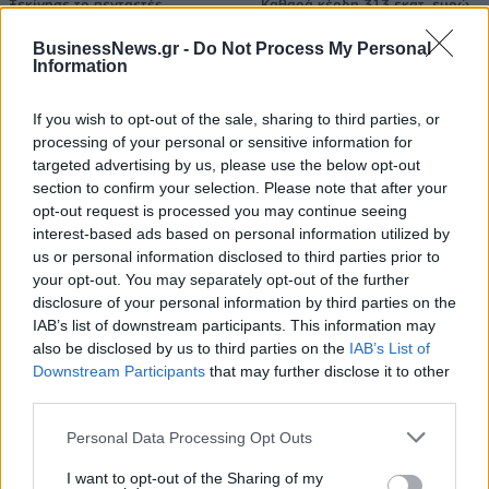
Ξεκίνησε το πενταετές
Καθαρά κέρδη 313 εκατ. ευρώ
πρόγραμμα ενίσχυσης του
Τύπου
BusinessNews.gr -
Do Not Process My Personal
Information
If you wish to opt-out of the sale, sharing to third parties, or
Η Chery επενδύει 75 εκατ. δολάρια στην KG Mobility
processing of your personal or sensitive information for
targeted advertising by us, please use the below opt-out
section to confirm your selection. Please note that after your
opt-out request is processed you may continue seeing
Το FIAT 500 Hybrid τώρα από
Ατρόμητος και Novibet
18.990 ευρώ
συνεχίζουν μαζί: Ανανέωση της
interest-based ads based on personal information utilized by
συνεργασίας τους μέχρι το
us or personal information disclosed to third parties prior to
2028
your opt-out. You may separately opt-out of the further
disclosure of your personal information by third parties on the
IAB’s list of downstream participants. This information may
also be disclosed by us to third parties on the
IAB’s List of
18η συνεχόμενη χρονιά για τον ΟΤΕ στη διεθνή σειρά δεικτών
Downstream Participants
that may further disclose it to other
FTSE4Good
third parties.
Personal Data Processing Opt Outs
Alpha Bank: Για πρώτη φορά το Αρχαίο Θέατρο Επιδαύρου άνοιξε τις
πύλες του σε όλους
I want to opt-out of the Sharing of my