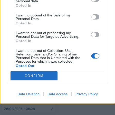
personal data.
Opted In
I want to opt-out of the Sale of my
Personal Data.
Opted In
ΠΕΡΙΣΣΌΤΕΡΑ ΣΕ ΑΥΤΉ ΤΗΝ ΚΑΤΗΓΟΡΊΑ
I want to opt-out of processing my
Personal Data for Targeted Advertising.
Opted In
I want to opt-out of Collection, Use,
Retention, Sale, and/or Sharing of my
Personal Data that Is Unrelated with the
Purposes for which it was collected.
Opted Out
Βαρουφάκης για
ΥΠΕΞ: Απεγκλωβίστηκαν
CONFIRM
«Δήμητρα»: Δεν είναι
ακόμα 13 Έλληνες από το
νόμισμα, αλλά πλατφόρμα
Σουδάν - Αναμεσά τους ο
για να μην πληρώνουμε
μητροπολίτης Σάββας
Data Deletion
Data Access
Privacy Policy
προμήθειες στους
26/04/2023 - 09:43
μεσάζοντες (τράπεζες)
26/04/2023 - 08:28