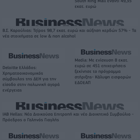
South Ring Mall έναντι 49,35
εκατ. ευρώ
Β.Σ. Καρούλιας: Τζίρος 98,7 εκατ. ευρώ και αύξηση κερδών 57% - Τα
νέα στοιχήματα σε low & non alcohol
Media: Με ενίσχυση 8 εκατ.
ευρώ σε 451 επιχειρήσεις
Deloitte Ελλάδος:
ξεκίνησε το πρόγραμμα
Χρηματοοικονομικός
στήριξης- Κάλυψη εισφορών
σύμβουλος της ΔΕΗ για την
ΕΔΟΕΑΠ
είσοδο στην πολωνική αγορά
ενέργειας
IAB Hellas: Νέα Διοικούσα Επιτροπή και νέο Διοικητικό Συμβούλιο -
Πρόεδρος ο Γαληνός Γιαγλής