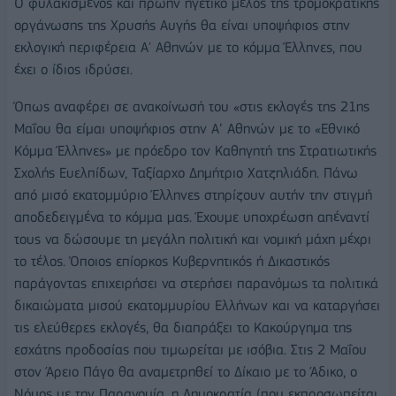
Ο φυλακισμένος και πρώην ηγετικό μέλος της τρομοκρατικής
οργάνωσης της Χρυσής Αυγής θα είναι υποψήφιος στην
εκλογική περιφέρεια Α' Αθηνών με το κόμμα Έλληνες, που
έχει ο ίδιος ιδρύσει.
Όπως αναφέρει σε ανακοίνωσή του «στις εκλογές της 21ης
Μαΐου θα είμαι υποψήφιος στην Α’ Αθηνών με το «Εθνικό
Κόμμα Έλληνες» με πρόεδρο τον Καθηγητή της Στρατιωτικής
Σχολής Ευελπίδων, Ταξίαρχο Δημήτριο Χατζηλιάδη. Πάνω
από μισό εκατομμύριο Έλληνες στηρίζουν αυτήν την στιγμή
αποδεδειγμένα το κόμμα μας. Έχουμε υποχρέωση απέναντί
τους να δώσουμε τη μεγάλη πολιτική και νομική μάχη μέχρι
το τέλος. Όποιος επίορκος Κυβερνητικός ή Δικαστικός
παράγοντας επιχειρήσει να στερήσει παρανόμως τα πολιτικά
δικαιώματα μισού εκατομμυρίου Ελλήνων και να καταργήσει
τις ελεύθερες εκλογές, θα διαπράξει το Κακούργημα της
εσχάτης προδοσίας που τιμωρείται με ισόβια. Στις 2 Μαΐου
στον Άρειο Πάγο θα αναμετρηθεί το Δίκαιο με το Άδικο, ο
Νόμος με την Παρανομία, η Δημοκρατία (που εκπροσωπείται