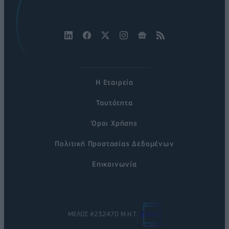
Η Εταιρεία
Ταυτότητα
Όροι Χρήσης
Πολιτική Προστασίας Δεδομένων
Επικοινωνία
ΜΕΛΟΣ #232470 Μ.Η.Τ.