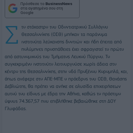
Πρόσθεσε το
BusinessNews
στα αγαπημένα σου στη
Google
Σ
το στόχαστρο του Οδοντιατρικού Συλλόγου
Θεσσαλονίκης (ΟΣΘ) μπήκαν τα παράνομα
ινστιτούτα λεύκανσης δοντιών και ήδη έπειτα από
πολύμηνες προσπάθειες έχει σφραγιστεί το πρώτο
από αστυνομικούς του Τμήματος Λευκού Πύργου. Το
συγκεκριμένο ινστιτούτο λειτουργούσε χωρίς άδεια στο
κέντρο της Θεσσαλονίκης, στην οδό Προξένου Κορομηλά, και,
όπως ανέφερε στο ΑΠΕ-ΜΠΕ ο πρόεδρος του ΟΣΘ, Θανάσης
Δεβλιώτης, θα πρέπει να ανήκε σε αλυσίδα επιχειρήσεων
αυτού του είδους με έδρα την Αθήνα, καθώς το πρόστιμο
ύψους 74.367,57 που επιβλήθηκε βεβαιώθηκε στη ΔΟΥ
Γλυφάδας.