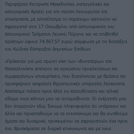
Περιφέρεια Κεντρικής Μακεδονίας, εισαγγελικές και
αστυνομικές Αρχές) για την παύση λειτουργίας της
επιχείρησης, με αποτέλεσμα το παράνομο ινστιτούτο να
σφραγιστεί στις 17 Οκτωβρίου από αστυνομικούς του
Αστυνομικού Τμήματος Λευκού Πύργου και να επιβληθεί
πρόστιμο ύψους 74.367,57 ευρώ σύμφωνα με τις διατάξεις
του Κώδικα Είσπραξης Δημοσίων Εσόδων.
«Πρόκειται για μια πρώτη νίκη των οδοντιάτρων της
Θεσσαλονίκης απέναντι σε αγνώστου προελεύσεως και
συμφερόντων επιχειρήσεις, που διατείνονται με θράσος ότι
προσφέρουν ασφαλείς θεραπευτικές υπηρεσίες λεύκανσης.
Ασκήσαμε πιέσεις προς όλες τις κατευθύνσεις και τελικά
είδαμε τους κόπους μας να ανταμείβονται. Οι ενέργειές μας
δεν σταματούν εδώ. Έχουμε πληροφορίες ότι υπάρχουν και
άλλα και προσπαθούμε να τα εντοπίσουμε και θα κινηθούμε
άμεσα και δυναμικά, προκειμένου να σφραγιστούν ένα προς
ένα. Βρισκόμαστε σε διαρκή επικοινωνία και με τους