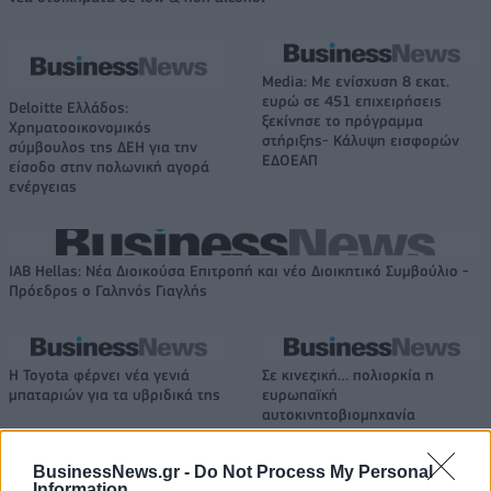
Media: Με ενίσχυση 8 εκατ.
ευρώ σε 451 επιχειρήσεις
Deloitte Ελλάδος:
ξεκίνησε το πρόγραμμα
Χρηματοοικονομικός
στήριξης- Κάλυψη εισφορών
σύμβουλος της ΔΕΗ για την
ΕΔΟΕΑΠ
είσοδο στην πολωνική αγορά
ενέργειας
IAB Hellas: Νέα Διοικούσα Επιτροπή και νέο Διοικητικό Συμβούλιο -
Πρόεδρος ο Γαληνός Γιαγλής
Η Toyota φέρνει νέα γενιά
Σε κινεζική… πολιορκία η
μπαταριών για τα υβριδικά της
ευρωπαϊκή
αυτοκινητοβιομηχανία
BusinessNews.gr -
Do Not Process My Personal
Information