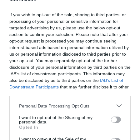
Νέο Audi A2 e-tron με στόχο την κορυφή της αποδοτικότητας
If you wish to opt-out of the sale, sharing to third parties, or
processing of your personal or sensitive information for
Ευρωπαϊκό Κορασίδων: Άνετη
Γιαννακόπουλος: «Όταν σου
targeted advertising by us, please use the below opt-out
νίκη της Ελλάδας στην
ρίχνουν μια πέτρα, τους
section to confirm your selection. Please note that after your
πρεμιέρα, 78-36 την Ιρλανδία
καταστρέφεις» (vid)
opt-out request is processed you may continue seeing
interest-based ads based on personal information utilized by
us or personal information disclosed to third parties prior to
your opt-out. You may separately opt-out of the further
ΕΛΣΤΑΤ: Στο 3,4% υποχώρησε ο πληθωρισμός τον Ιούλιο
disclosure of your personal information by third parties on the
IAB’s list of downstream participants. This information may
also be disclosed by us to third parties on the
IAB’s List of
Downstream Participants
that may further disclose it to other
Χρηματοδότηση 8 εκατ. ευρώ
Metlen: Ρεκόρ EBITDA στο α'
third parties.
σε 843 μέσα ενημέρωσης-
εξάμηνο, στα 550 εκατ. ευρώ –
Ξεκίνησε το πενταετές
Καθαρά κέρδη 313 εκατ. ευρώ
Personal Data Processing Opt Outs
πρόγραμμα ενίσχυσης του
Τύπου
I want to opt-out of the Sharing of my
personal data.
Opted In
I want to opt-out of the Sale of my
Η Chery επενδύει 75 εκατ. δολάρια στην KG Mobility