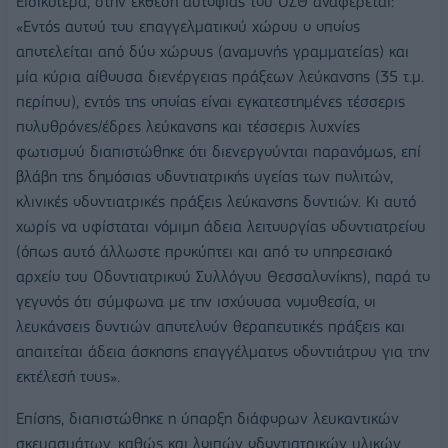
Ειδικότερα, στην έκθεση αυτοψίας του ΟΣΘ αναφέρεται:
«Εντός αυτού του επαγγελματικού χώρου ο οποίος
αποτελείται από δύο χώρους (αναμονής γραμματείας) και
μία κύρια αίθουσα διενέργειας πράξεων λεύκανσης (35 τ.μ.
περίπου), εντός της οποίας είναι εγκατεστημένες τέσσερις
πολυθρόνες/έδρες λεύκανσης και τέσσερις λυχνίες
φωτισμού διαπιστώθηκε ότι διενεργούνται παρανόμως, επί
βλάβη της δημόσιας οδοντιατρικής υγείας των πολιτών,
κλινικές οδοντιατρικές πράξεις λεύκανσης δοντιών. Κι αυτό
χωρίς να υφίσταται νόμιμη άδεια λειτουργίας οδοντιατρείου
(όπως αυτό άλλωστε προκύπτει και από το υπηρεσιακό
αρχείο του Οδοντιατρικού Συλλόγου Θεσσαλονίκης), παρά το
γεγονός ότι σύμφωνα με την ισχύουσα νομοθεσία, οι
λευκάνσεις δοντιών αποτελούν θεραπευτικές πράξεις και
απαιτείται άδεια άσκησης επαγγέλματος οδοντιάτρου για την
εκτέλεσή τους».
Επίσης, διαπιστώθηκε η ύπαρξη διάφορων λευκαντικών
σκευασμάτων, καθώς και λοιπών οδοντιατρικών υλικών