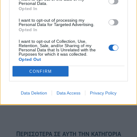
Personal Data.
Opted In
I want to opt-out of processing my
Το FIAT 500 Hybrid τώρα από
Ατρόμητος και Novibet
Personal Data for Targeted Advertising.
18.990 ευρώ
συνεχίζουν μαζί: Ανανέωση της
Opted In
συνεργασίας τους μέχρι το
2028
I want to opt-out of Collection, Use,
Retention, Sale, and/or Sharing of my
Personal Data that Is Unrelated with the
Purposes for which it was collected.
Opted Out
18η συνεχόμενη χρονιά για τον ΟΤΕ στη διεθνή σειρά δεικτών
FTSE4Good
CONFIRM
Alpha Bank: Για πρώτη φορά το Αρχαίο Θέατρο Επιδαύρου άνοιξε τις
Data Deletion
Data Access
Privacy Policy
πύλες του σε όλους
ΠΕΡΙΣΣΌΤΕΡΑ ΣΕ ΑΥΤΉ ΤΗΝ ΚΑΤΗΓΟΡΊΑ