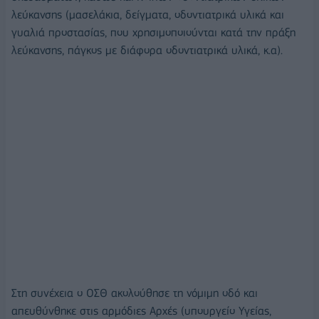
λεύκανσης (μασελάκια, δείγματα, οδοντιατρικά υλικά και
γυαλιά προστασίας, που χρησιμοποιούνται κατά την πράξη
λεύκανσης, πάγκος με διάφορα οδοντιατρικά υλικά, κ.α).
Στη συνέχεια ο ΟΣΘ ακολούθησε τη νόμιμη οδό και
απευθύνθηκε στις αρμόδιες Αρχές (υπουργείο Υγείας,