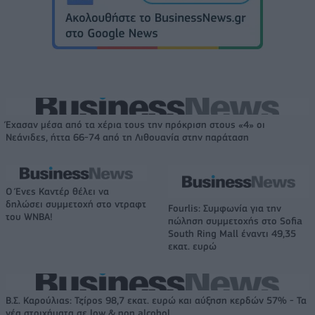
Έχασαν μέσα από τα χέρια τους την πρόκριση στους «4» οι
Νεάνιδες, ήττα 66-74 από τη Λιθουανία στην παράταση
Ο Ένες Καντέρ θέλει να
δηλώσει συμμετοχή στο ντραφτ
Fourlis: Συμφωνία για την
του WNBA!
πώληση συμμετοχής στο Sofia
South Ring Mall έναντι 49,35
εκατ. ευρώ
Β.Σ. Καρούλιας: Τζίρος 98,7 εκατ. ευρώ και αύξηση κερδών 57% - Τα
νέα στοιχήματα σε low & non alcohol