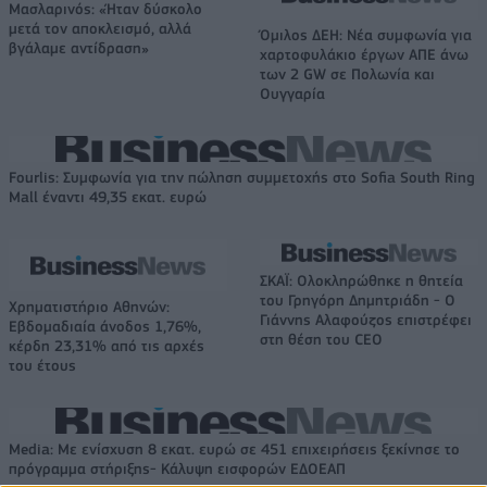
Μασλαρινός: «Ήταν δύσκολο
μετά τον αποκλεισμό, αλλά
Όμιλος ΔΕΗ: Νέα συμφωνία για
βγάλαμε αντίδραση»
χαρτοφυλάκιο έργων ΑΠΕ άνω
των 2 GW σε Πολωνία και
Ουγγαρία
Fourlis: Συμφωνία για την πώληση συμμετοχής στο Sofia South Ring
Mall έναντι 49,35 εκατ. ευρώ
ΣΚΑΪ: Ολοκληρώθηκε η θητεία
του Γρηγόρη Δημητριάδη - Ο
Χρηματιστήριο Αθηνών:
Γιάννης Αλαφούζος επιστρέφει
Εβδομαδιαία άνοδος 1,76%,
στη θέση του CEO
κέρδη 23,31% από τις αρχές
του έτους
Media: Με ενίσχυση 8 εκατ. ευρώ σε 451 επιχειρήσεις ξεκίνησε το
πρόγραμμα στήριξης- Κάλυψη εισφορών ΕΔΟΕΑΠ