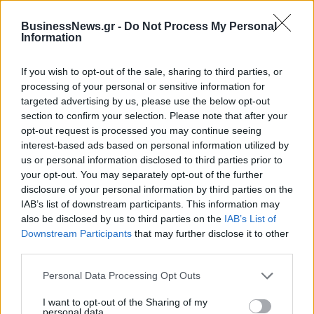
BusinessNews.gr -
Do Not Process My Personal
Information
Η Toyota φέρνει νέα γενιά
Σε κινεζική… πολιορκία η
μπαταριών για τα υβριδικά της
ευρωπαϊκή
αυτοκινητοβιομηχανία
If you wish to opt-out of the sale, sharing to third parties, or
processing of your personal or sensitive information for
targeted advertising by us, please use the below opt-out
section to confirm your selection. Please note that after your
Νέο Audi A2 e-tron με στόχο την κορυφή της αποδοτικότητας
opt-out request is processed you may continue seeing
interest-based ads based on personal information utilized by
us or personal information disclosed to third parties prior to
your opt-out. You may separately opt-out of the further
Μισιακός: «Ο προπονητής είναι
Ο Γιάννης Αγραβάνης στον Βίκο
υπεύθυνος και αναλαμβάνω την
Ιωαννίνων
disclosure of your personal information by third parties on the
ευθύνη»
IAB’s list of downstream participants. This information may
also be disclosed by us to third parties on the
IAB’s List of
Downstream Participants
that may further disclose it to other
third parties.
Ελληνική Αναπτυξιακή Τράπεζα: Με «προίκα» 2 δισ. ευρώ ανοίγει
δρόμο για δάνεια έως 5 δισ. σε μικρομεσαίες
Personal Data Processing Opt Outs
I want to opt-out of the Sharing of my
personal data.