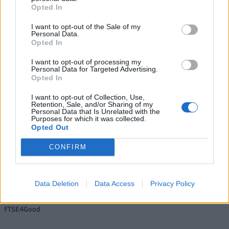
Opted In
Β.Σ. Καρούλιας: Τζίρος 98,7
Deloitte Ελλάδος:
I want to opt-out of the Sale of my
εκατ. ευρώ και αύξηση κερδών
Χρηματοοικονομικός
Personal Data.
57% - Τα νέα στοιχήματα σε
σύμβουλος της ΔΕΗ για την
Opted In
low & non alcohol
είσοδο στην πολωνική αγορά
ενέργειας
I want to opt-out of processing my
Personal Data for Targeted Advertising.
Opted In
Η Chery επενδύει 75 εκατ. δολάρια στην KG Mobility
I want to opt-out of Collection, Use,
Retention, Sale, and/or Sharing of my
Personal Data that Is Unrelated with the
Purposes for which it was collected.
Opted Out
Το FIAT 500 Hybrid τώρα από
Ατρόμητος και Novibet
18.990 ευρώ
συνεχίζουν μαζί: Ανανέωση της
CONFIRM
συνεργασίας τους μέχρι το
2028
Data Deletion
Data Access
Privacy Policy
18η συνεχόμενη χρονιά για τον ΟΤΕ στη διεθνή σειρά δεικτών
FTSE4Good