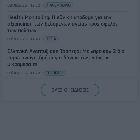
08/08/2026 - 12:12
ΛΙΑΝΕΜΠΟΡΙΟ
Health Monitoring: Η εθνική υποδομή για την
αξιοποίηση των δεδομένων υγείας προς όφελος
των πολιτών
08/08/2026 - 11:48
ΥΓΕΙΑ
Ελληνική Αναπτυξιακή Τράπεζα: Με «προίκα» 2 δισ.
ευρώ ανοίγει δρόμο για δάνεια έως 5 δισ. σε
μικρομεσαίες
08/08/2026 - 11:22
ΤΡΑΠΕΖΕΣ
5G παντού, 6G στον ορίζοντα: Πού βρίσκεται η
ΟΛΕΣ ΟΙ ΕΙΔΗΣΕΙΣ
Ελλάδα στη μεγάλη τεχνολογική μετάβαση
08/08/2026 - 10:54
ΤΕΧΝΟΛΟΓΙΑ