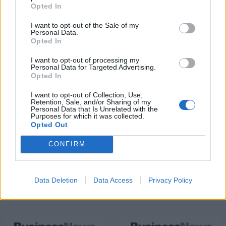
Πρόεδρος ο Γαληνός Γιαγλής
Opted In
I want to opt-out of the Sale of my
Personal Data.
Opted In
Η Toyota φέρνει νέα γενιά
Σε κινεζική… πολιορκία η
μπαταριών για τα υβριδικά της
ευρωπαϊκή
I want to opt-out of processing my
αυτοκινητοβιομηχανία
Personal Data for Targeted Advertising.
Opted In
I want to opt-out of Collection, Use,
Νέο Audi A2 e-tron με στόχο την κορυφή της αποδοτικότητας
Retention, Sale, and/or Sharing of my
Personal Data that Is Unrelated with the
Purposes for which it was collected.
Opted Out
Εθνική Νεανίδων: Με τη
Μασλαρινός: «Χάσαμε το μυαλό
CONFIRM
Βουλγαρία για τις θέσεις 5-8
μας»
του Ευρωμπάσκετ (live stream)
Data Deletion
Data Access
Privacy Policy
ΕΛΣΤΑΤ: Στο 3,4% υποχώρησε ο πληθωρισμός τον Ιούλιο