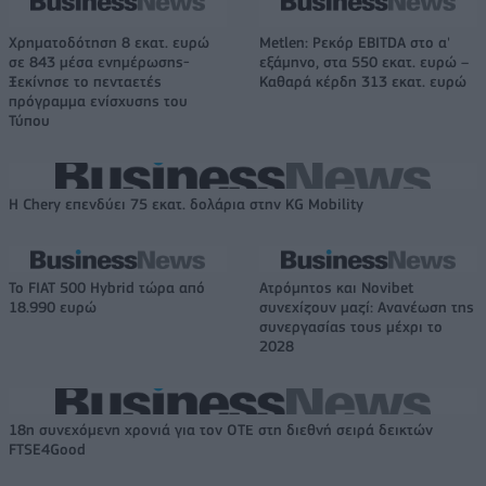
Χρηματοδότηση 8 εκατ. ευρώ
Metlen: Ρεκόρ EBITDA στο α'
σε 843 μέσα ενημέρωσης-
εξάμηνο, στα 550 εκατ. ευρώ –
Ξεκίνησε το πενταετές
Καθαρά κέρδη 313 εκατ. ευρώ
πρόγραμμα ενίσχυσης του
Τύπου
Η Chery επενδύει 75 εκατ. δολάρια στην KG Mobility
Το FIAT 500 Hybrid τώρα από
Ατρόμητος και Novibet
18.990 ευρώ
συνεχίζουν μαζί: Ανανέωση της
συνεργασίας τους μέχρι το
2028
18η συνεχόμενη χρονιά για τον ΟΤΕ στη διεθνή σειρά δεικτών
FTSE4Good