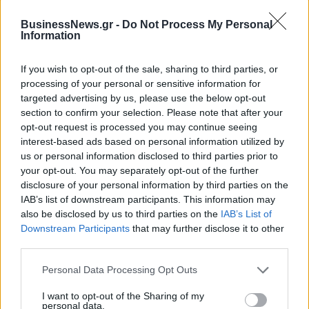
Εθνική Κορασίδων: Απέναντι
στη Δανία για το 2/2 στο
BusinessNews.gr -
Do Not Process My Personal
Fourlis: Συμφωνία για την
Ευρωμπάσκετ (live stream)
Information
πώληση συμμετοχής στο Sofia
South Ring Mall έναντι 49,35
εκατ. ευρώ
If you wish to opt-out of the sale, sharing to third parties, or
processing of your personal or sensitive information for
targeted advertising by us, please use the below opt-out
section to confirm your selection. Please note that after your
Β.Σ. Καρούλιας: Τζίρος 98,7 εκατ. ευρώ και αύξηση κερδών 57% - Τα
opt-out request is processed you may continue seeing
νέα στοιχήματα σε low & non alcohol
interest-based ads based on personal information utilized by
us or personal information disclosed to third parties prior to
your opt-out. You may separately opt-out of the further
Media: Με ενίσχυση 8 εκατ.
disclosure of your personal information by third parties on the
ευρώ σε 451 επιχειρήσεις
Deloitte Ελλάδος:
IAB’s list of downstream participants. This information may
ξεκίνησε το πρόγραμμα
Χρηματοοικονομικός
also be disclosed by us to third parties on the
IAB’s List of
στήριξης- Κάλυψη εισφορών
σύμβουλος της ΔΕΗ για την
Downstream Participants
that may further disclose it to other
ΕΔΟΕΑΠ
είσοδο στην πολωνική αγορά
third parties.
ενέργειας
Personal Data Processing Opt Outs
I want to opt-out of the Sharing of my
IAB Hellas: Νέα Διοικούσα Επιτροπή και νέο Διοικητικό Συμβούλιο -
personal data.