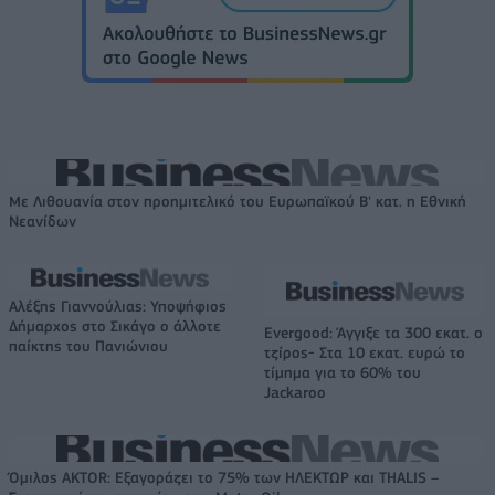
Με Λιθουανία στον προημιτελικό του Ευρωπαϊκού Β' κατ. η Εθνική
Νεανίδων
Αλέξης Γιαννούλιας: Υποψήφιος
Δήμαρχος στο Σικάγο ο άλλοτε
Evergood: Άγγιξε τα 300 εκατ. ο
παίκτης του Πανιώνιου
τζίρος- Στα 10 εκατ. ευρώ το
τίμημα για το 60% του
Jackaroo
Όμιλος AKTOR: Εξαγοράζει το 75% των ΗΛΕΚΤΩΡ και THALIS –