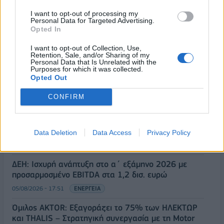
I want to opt-out of processing my
Personal Data for Targeted Advertising.
Opted In
ΡΟΗ ΕΙΔΗΣΕΩΝ
I want to opt-out of Collection, Use,
Retention, Sale, and/or Sharing of my
Personal Data that Is Unrelated with the
Purposes for which it was collected.
Χρηματιστήριο: Πτώση κατά 0,18%, στα 315,71
Opted Out
εκατ. ευρώ ο τζίρος
CONFIRM
05/08/2026 - 18:27
ΟΙΚΟΝΟΜΙΑ
Είσοδος της γαλλικής Meridiam στην ηλεκτρική
διασύνδεση Ελλάδας – Κύπρου
Data Deletion
Data Access
Privacy Policy
05/08/2026 - 18:06
ΕΠΙΧΕΙΡΗΣΕΙΣ
ΔΕΗ: Ισχυρή ανάπτυξη στο α΄ εξάμηνο 2026 με
προσαρμοσμένο EBITDA στα 1,2 δισ. ευρώ
05/08/2026 - 17:51
ΕΝΕΡΓΕΙΑ
Όμιλος AKTOR: Εξαγοράζει το 75% των ΗΛΕΚΤΩΡ
και THALIS – Στρατηγική συνεργασία με τη Motor