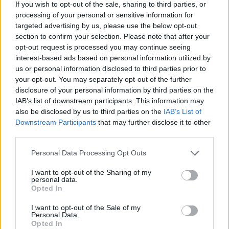
If you wish to opt-out of the sale, sharing to third parties, or
processing of your personal or sensitive information for
targeted advertising by us, please use the below opt-out
section to confirm your selection. Please note that after your
opt-out request is processed you may continue seeing
interest-based ads based on personal information utilized by
us or personal information disclosed to third parties prior to
Οι οικονομικές ειδήσεις
Χρηματιστήριο: Στις
your opt-out. You may separately opt-out of the further
της εβδομάδος
2.036,67 μονάδες ο
disclosure of your personal information by third parties on the
Γενικός Δείκτης Τιμών, με
26/10/2025 - 19:00
IAB’s list of downstream participants. This information may
οριακή πτώση 0,08%
also be disclosed by us to third parties on the
IAB’s List of
Downstream Participants
that may further disclose it to other
24/10/2025 - 11:06
third parties.
Personal Data Processing Opt Outs
I want to opt-out of the Sharing of my
personal data.
Opted In
I want to opt-out of the Sale of my
Personal Data.
Opted In