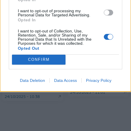
I want to opt-out of processing my
Personal Data for Targeted Advertising.
ΠΕΡΙΣΣΌΤΕΡΑ ΣΕ ΑΥΤΉ ΤΗΝ ΚΑΤΗΓΟΡΊΑ
Opted In
I want to opt-out of Collection, Use,
Retention, Sale, and/or Sharing of my
Personal Data that Is Unrelated with the
Purposes for which it was collected.
Opted Out
CONFIRM
Συνάλλαγμα: Το ευρώ
Ευρωαγορές: Ανοδικές
ενισχύεται 0,05%, στα
Data Deletion
Data Access
Privacy Policy
τάσεις στην έναρξη των
1,1622 δολάρια
συναλλαγών
24/10/2025 - 11:01
24/10/2025 - 10:38