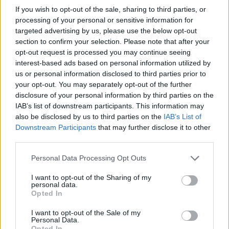
If you wish to opt-out of the sale, sharing to third parties, or
processing of your personal or sensitive information for
targeted advertising by us, please use the below opt-out
Η Chery επενδύει 75 εκατ. δολάρια στην KG Mobility
section to confirm your selection. Please note that after your
opt-out request is processed you may continue seeing
interest-based ads based on personal information utilized by
us or personal information disclosed to third parties prior to
Το FIAT 500 Hybrid τώρα από
Ατρόμητος και Novibet
your opt-out. You may separately opt-out of the further
18.990 ευρώ
συνεχίζουν μαζί: Ανανέωση της
disclosure of your personal information by third parties on the
συνεργασίας τους μέχρι το
2028
IAB’s list of downstream participants. This information may
also be disclosed by us to third parties on the
IAB’s List of
Downstream Participants
that may further disclose it to other
third parties.
18η συνεχόμενη χρονιά για τον ΟΤΕ στη διεθνή σειρά δεικτών
FTSE4Good
Personal Data Processing Opt Outs
I want to opt-out of the Sharing of my
personal data.
Alpha Bank: Για πρώτη φορά το Αρχαίο Θέατρο Επιδαύρου άνοιξε τις
Opted In
πύλες του σε όλους
I want to opt-out of the Sale of my
Personal Data.
Opted In