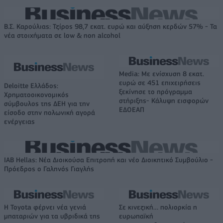
Β.Σ. Καρούλιας: Τζίρος 98,7 εκατ. ευρώ και αύξηση κερδών 57% - Τα
νέα στοιχήματα σε low & non alcohol
Media: Με ενίσχυση 8 εκατ.
ευρώ σε 451 επιχειρήσεις
Deloitte Ελλάδος:
ξεκίνησε το πρόγραμμα
Χρηματοοικονομικός
στήριξης- Κάλυψη εισφορών
σύμβουλος της ΔΕΗ για την
ΕΔΟΕΑΠ
είσοδο στην πολωνική αγορά
ενέργειας
IAB Hellas: Νέα Διοικούσα Επιτροπή και νέο Διοικητικό Συμβούλιο -
Πρόεδρος ο Γαληνός Γιαγλής
Η Toyota φέρνει νέα γενιά
Σε κινεζική… πολιορκία η
μπαταριών για τα υβριδικά της
ευρωπαϊκή