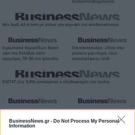
αυτοκινητοβιομηχανία
Νέο Audi A2 e-tron με στόχο την κορυφή της αποδοτικότητας
Ευρωπαϊκό Κορασίδων: Άνετη
Γιαννακόπουλος: «Όταν σου
νίκη της Ελλάδας στην
ρίχνουν μια πέτρα, τους
πρεμιέρα, 78-36 την Ιρλανδία
καταστρέφεις» (vid)
ΕΛΣΤΑΤ: Στο 3,4% υποχώρησε ο πληθωρισμός τον Ιούλιο
Χρηματοδότηση 8 εκατ. ευρώ
Metlen: Ρεκόρ EBITDA στο α'
σε 843 μέσα ενημέρωσης-
εξάμηνο, στα 550 εκατ. ευρώ –
BusinessNews.gr -
Do Not Process My Personal
Ξεκίνησε το πενταετές
Καθαρά κέρδη 313 εκατ. ευρώ
Information
πρόγραμμα ενίσχυσης του
Τύπου