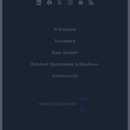
Η Εταιρεία
Ταυτότητα
Όροι Χρήσης
Πολιτική Προστασίας Δεδομένων
Επικοινωνία
ΜΕΛΟΣ #232470 Μ.Η.Τ.