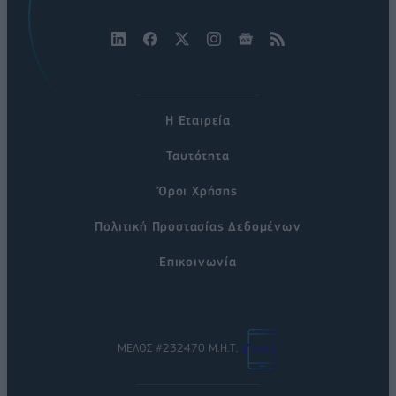
Η Εταιρεία
Ταυτότητα
Όροι Χρήσης
Πολιτική Προστασίας Δεδομένων
Επικοινωνία
ΜΕΛΟΣ #232470 Μ.Η.Τ.