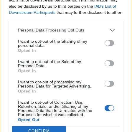
Η Chery επενδύει 75 εκατ. δολάρια στην KG Mobility
also be disclosed by us to third parties on the
IAB’s List of
Downstream Participants
that may further disclose it to other
third parties.
Το FIAT 500 Hybrid τώρα από
Ατρόμητος και Novibet
Personal Data Processing Opt Outs
18.990 ευρώ
συνεχίζουν μαζί: Ανανέωση της
συνεργασίας τους μέχρι το
I want to opt-out of the Sharing of my
2028
personal data.
Opted In
I want to opt-out of the Sale of my
18η συνεχόμενη χρονιά για τον ΟΤΕ στη διεθνή σειρά δεικτών
Personal Data.
FTSE4Good
Opted In
I want to opt-out of processing my
Personal Data for Targeted Advertising.
Opted In
Alpha Bank: Για πρώτη φορά το Αρχαίο Θέατρο Επιδαύρου άνοιξε τις
πύλες του σε όλους
I want to opt-out of Collection, Use,
Retention, Sale, and/or Sharing of my
Personal Data that Is Unrelated with the
Purposes for which it was collected.
Opted Out
CONFIRM