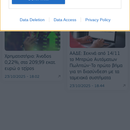
ΠΕΡΙΣΣΌΤΕΡΑ ΣΕ ΑΥΤΉ ΤΗΝ ΚΑΤΗΓΟΡΊΑ
Data Deletion
Data Access
Privacy Policy
ΑΑΔΕ: Ξεκινά από 14/11
Χρηματιστήριο: Άνοδος
το Μητρώο Αυτόματων
0,22%, στα 209,99 εκατ.
Πωλητών-Το πρώτο βήμα
ευρώ ο τζίρος
για τη διασύνδεση με τα
23/10/2025 - 18:02
ταμειακά συστήματα
23/10/2025 - 18:44