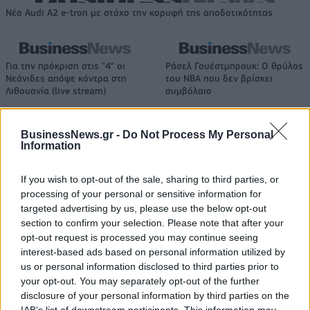
Νέο Audi A2 e-tron με στόχο την κορυφή της αποδοτικότητας
Για την πρόκριση στις "4" οι
Ράσελ Γουέστμπρουκ: Ο θρύλος
Νεάνιδες απόψε κόντρα στη
του NBA που δεν βρίσκει
Λιθουανία (live stream)
συμβόλαιο
BusinessNews.gr -
Do Not Process My Personal
ΕΛΣΤΑΤ: Στο 3,4% υποχώρησε ο πληθωρισμός τον Ιούλιο
Information
If you wish to opt-out of the sale, sharing to third parties, or
processing of your personal or sensitive information for
targeted advertising by us, please use the below opt-out
Χρηματοδότηση 8 εκατ. ευρώ
Metlen: Ρεκόρ EBITDA στο α'
section to confirm your selection. Please note that after your
σε 843 μέσα ενημέρωσης-
εξάμηνο, στα 550 εκατ. ευρώ –
opt-out request is processed you may continue seeing
Ξεκίνησε το πενταετές
Καθαρά κέρδη 313 εκατ. ευρώ
πρόγραμμα ενίσχυσης του
interest-based ads based on personal information utilized by
Τύπου
us or personal information disclosed to third parties prior to
your opt-out. You may separately opt-out of the further
disclosure of your personal information by third parties on the
IAB’s list of downstream participants. This information may