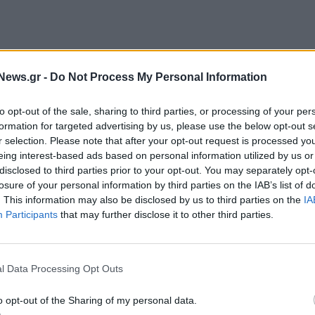
γραμμένες υπερωρίες στους κλάδους που έχουν
News.gr -
Do Not Process My Personal Information
ίζονται αυξημένες κατά 80% σε σχέση με το
to opt-out of the sale, sharing to third parties, or processing of your per
formation for targeted advertising by us, please use the below opt-out s
τερες από 3,5 εκατομμύρια υπερωρίες εντός του
r selection. Please note that after your opt-out request is processed y
eing interest-based ads based on personal information utilized by us or
ια ώρες συγκριτικά με το αντίστοιχο επτάμηνο του
disclosed to third parties prior to your opt-out. You may separately opt-
losure of your personal information by third parties on the IAB’s list of
. This information may also be disclosed by us to third parties on the
IA
μφανίζονται αυξημένες κατά 76% σε σχέση με τον
Participants
that may further disclose it to other third parties.
l Data Processing Opt Outs
o opt-out of the Sharing of my personal data.