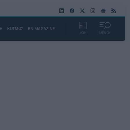
ΚΗ
ΚΟΣΜΟΣ
BN MAGAZINE
ΡΟΗ
ΜΕΝΟΥ