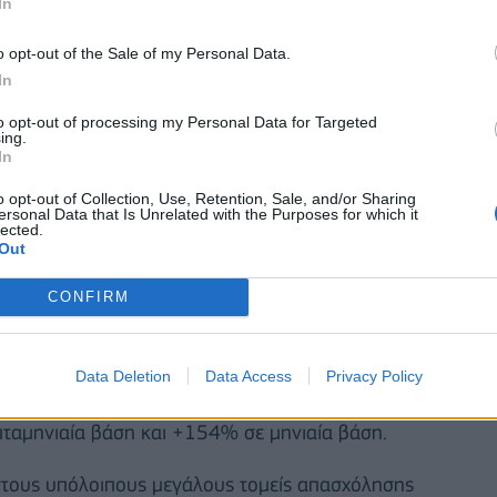
In
o opt-out of the Sale of my Personal Data.
In
to opt-out of processing my Personal Data for Targeted
ing.
In
o opt-out of Collection, Use, Retention, Sale, and/or Sharing
ersonal Data that Is Unrelated with the Purposes for which it
lected.
Out
άδοι στους οποίους εφαρμόζεται η Ψηφιακή Κάρτα
CONFIRM
Υπουργείου Εργασίας και Κοινωνικής Ασφάλισης, η
ών παρουσιάζεται και πάλι στον κλάδο του
Data Deletion
Data Access
Privacy Policy
 και σε μηνιαία βάση (+541%), ενώ ακολουθεί ο
πταμηνιαία βάση και +154% σε μηνιαία βάση.
 στους υπόλοιπους μεγάλους τομείς απασχόλησης