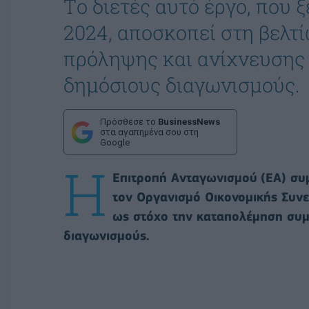
Tο διετές αυτό έργο, που 
2024, αποσκοπεί στη βελ
πρόληψης και ανίχνευσης
δημόσιους διαγωνισμούς.
Πρόσθεσε το
BusinessNews
στα αγαπημένα σου στη
Google
Η
Επιτροπή Ανταγωνισμού
(ΕΑ) συ
τον Οργανισμό Οικονομικής Συνε
ως στόχο την καταπολέμηση συμ
διαγωνισμούς.