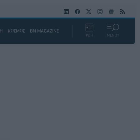
ΚΗ
ΚΟΣΜΟΣ
BN MAGAZINE
ΡΟΗ
ΜΕΝΟΥ