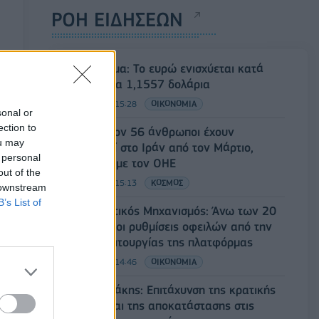
ΡΟΗ ΕΙΔΗΣΕΩΝ
Συνάλλαγμα: Το ευρώ ενισχύεται κατά
0,20%, στα 1,1557 δολάρια
05/08/2026 - 15:28
ΟΙΚΟΝΟΜΙΑ
sonal or
ection to
Τουλάχιστον 56 άνθρωποι έχουν
ou may
εκτελεστεί στο Ιράν από τον Μάρτιο,
 personal
σύμφωνα με τον ΟΗΕ
out of the
05/08/2026 - 15:13
ΚΟΣΜΟΣ
 downstream
B’s List of
Εξωδικαστικός Μηχανισμός: Άνω των 20
δισ. ευρώ οι ρυθμίσεις οφειλών από την
έναρξη λειτουργίας της πλατφόρμας
05/08/2026 - 14:46
ΟΙΚΟΝΟΜΙΑ
Κ. Μητσοτάκης: Επιτάχυνση της κρατικής
αρωγής και της αποκατάστασης στις