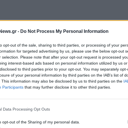
News.gr -
Do Not Process My Personal Information
to opt-out of the sale, sharing to third parties, or processing of your per
formation for targeted advertising by us, please use the below opt-out s
r selection. Please note that after your opt-out request is processed y
eing interest-based ads based on personal information utilized by us or
ριο του 2024, αποσκοπεί στη βελτίωση των
disclosed to third parties prior to your opt-out. You may separately opt-
losure of your personal information by third parties on the IAB’s list of
γνιακών πρακτικών σε δημόσιους διαγωνισμούς. Το
. This information may also be disclosed by us to third parties on the
IA
ή Ένωση
μέσω του Μέσου Τεχνικής Υποστήριξης
Participants
that may further disclose it to other third parties.
μετέχουν σε αυτό και οι αρχές ανταγωνισμού της
ροατίας (AZTN), της Κύπρου (ΕΠΑ) και της
l Data Processing Opt Outs
o opt-out of the Sharing of my personal data.
ίες μεταξύ οικονομικών φορέων που αποσκοπούν