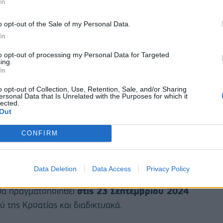
In
διαδικασιών σύναψης δημόσιων συμβάσεων - είναι
ς του ανταγωνισμού
, υπονομεύει την ακεραιότητα
o opt-out of the Sale of my Personal Data.
ε στρεβλώσεις του ανταγωνισμού. Οι επιμέρους
In
ισθητοποίηση για τους κινδύνους αυτών των
to opt-out of processing my Personal Data for Targeted
 τη νομοθεσία περί ανταγωνισμού και την
ing.
In
ς διαγωνισμούς και περιλαμβάνουν:
o opt-out of Collection, Use, Retention, Sale, and/or Sharing
ωσης φορέων του δημοσίου και του ιδιωτικού
ersonal Data that Is Unrelated with the Purposes for which it
lected.
Out
αταπολέμηση σχετικών συμπεριφορών
της συμμόρφωσης με τους κανόνες του ελεύθερου
CONFIRM
ών ανταγωνισμού και των αναθετουσών αρχών και/ή
Data Deletion
Data Access
Privacy Policy
θα πραγματοποιηθεί
στις 23 Σεπτεμβρίου 2024
 της Κροατίας και διαδικτυακά.