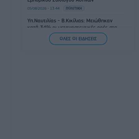
05/08/2026 - 13:44
ΠΟΛΙΤΙΚΗ
Υπ.Ναυτιλίας - B.Κικίλιας: Μειώθηκαν
κατά 34% οι μεταναστευτικές ροές στα
θαλάσσια σύνορα
ΟΛΕΣ ΟΙ ΕΙΔΗΣΕΙΣ
05/08/2026 - 13:35
ΠΟΛΙΤΙΚΗ
e-ΕΦΚΑ: Στις 7 Αυγούστου η καταβολή
του Αδειοδωροσήμου σε 91.455
οικοδόμους
05/08/2026 - 13:21
ΟΙΚΟΝΟΜΙΑ