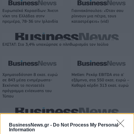
Ευρωπαϊκό Κορασίδων: Άνετη
Γιαννακόπουλος: «Όταν σου
νίκη της Ελλάδας στην
ρίχνουν μια πέτρα, τους
πρεμιέρα, 78-36 την Ιρλανδία
καταστρέφεις» (vid)
ΕΛΣΤΑΤ: Στο 3,4% υποχώρησε ο πληθωρισμός τον Ιούλιο
Χρηματοδότηση 8 εκατ. ευρώ
Metlen: Ρεκόρ EBITDA στο α'
σε 843 μέσα ενημέρωσης-
εξάμηνο, στα 550 εκατ. ευρώ –
Ξεκίνησε το πενταετές
Καθαρά κέρδη 313 εκατ. ευρώ
πρόγραμμα ενίσχυσης του
Τύπου
Η Chery επενδύει 75 εκατ. δολάρια στην KG Mobility
BusinessNews.gr -
Do Not Process My Personal
Information