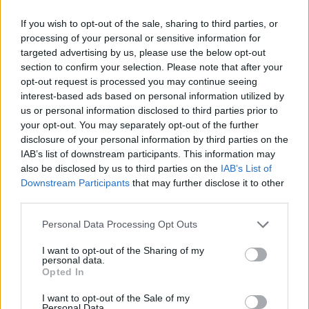
Το FIAT 500 Hybrid τώρα από
Ατρόμητος και Novibet
If you wish to opt-out of the sale, sharing to third parties, or
18.990 ευρώ
συνεχίζουν μαζί: Ανανέωση της
processing of your personal or sensitive information for
συνεργασίας τους μέχρι το
targeted advertising by us, please use the below opt-out
2028
section to confirm your selection. Please note that after your
opt-out request is processed you may continue seeing
interest-based ads based on personal information utilized by
18η συνεχόμενη χρονιά για τον ΟΤΕ στη διεθνή σειρά δεικτών
us or personal information disclosed to third parties prior to
FTSE4Good
your opt-out. You may separately opt-out of the further
disclosure of your personal information by third parties on the
IAB’s list of downstream participants. This information may
also be disclosed by us to third parties on the
IAB’s List of
Alpha Bank: Για πρώτη φορά το Αρχαίο Θέατρο Επιδαύρου άνοιξε τις
Downstream Participants
that may further disclose it to other
πύλες του σε όλους
third parties.
Personal Data Processing Opt Outs
I want to opt-out of the Sharing of my
personal data.
ΠΕΡΙΣΣΌΤΕΡΑ ΣΕ ΑΥΤΉ ΤΗΝ ΚΑΤΗΓΟΡΊΑ
Opted In
I want to opt-out of the Sale of my
Personal Data.