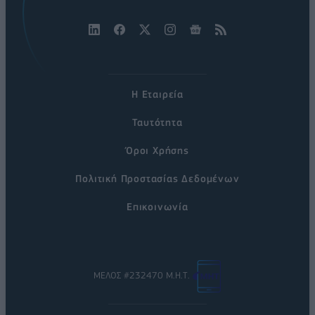
Η Εταιρεία
Ταυτότητα
Όροι Χρήσης
Πολιτική Προστασίας Δεδομένων
Επικοινωνία
ΜΕΛΟΣ #232470 Μ.Η.Τ.