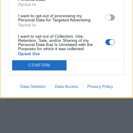
Opted In
I want to opt-out of processing my
Personal Data for Targeted Advertising.
Opted In
Χρ. Σταϊκούρας: Έτοιμοι να
I want to opt-out of Collection, Use,
χτίσουμε μια νέα γενιά
Retention, Sale, and/or Sharing of my
H Επιτροπή Ανταγωνισμού
Personal Data that Is Unrelated with the
έργων - Αυξήθηκε το ΠΔΕ
συμμετέχει σε έργο του
Purposes for which it was collected.
για έργα υποδομών
ΟΟΣΑ για την
Opted Out
καταπολέμηση
17/09/2024 - 16:22
CONFIRM
συμπαιγνιακών πρακτικών
σε δημόσιους
διαγωνισμούς
Data Deletion
Data Access
Privacy Policy
17/09/2024 - 15:43