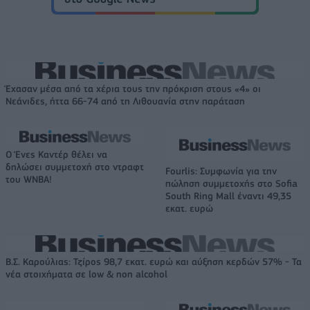
Έχασαν μέσα από τα χέρια τους την πρόκριση στους «4» οι
Νεάνιδες, ήττα 66-74 από τη Λιθουανία στην παράταση
Ο Ένες Καντέρ θέλει να
δηλώσει συμμετοχή στο ντραφτ
Fourlis: Συμφωνία για την
του WNBA!
πώληση συμμετοχής στο Sofia
South Ring Mall έναντι 49,35
εκατ. ευρώ
Β.Σ. Καρούλιας: Τζίρος 98,7 εκατ. ευρώ και αύξηση κερδών 57% - Τα
νέα στοιχήματα σε low & non alcohol