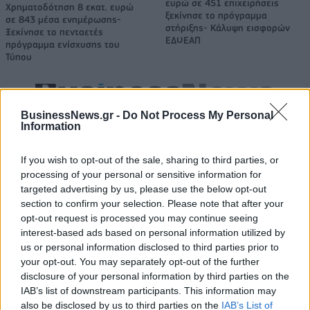
ευρώ σε 451 επιχειρήσεις
Χρηματοδότηση 8 εκατ. ευρώ
ξεκίνησε το πρόγραμμα
σε 843 μέσα ενημέρωσης-
στήριξης- Κάλυψη εισφορών
Ξεκίνησε το πενταετές
ΕΔΟΕΑΠ
πρόγραμμα ενίσχυσης του
Τύπου
IAB Hellas: Νέα Διοικούσα Επιτροπή και νέο Διοικητικό Συμβούλιο -
BusinessNews.gr -
Do Not Process My Personal
Πρόεδρος ο Γαληνός Γιαγλής
Information
If you wish to opt-out of the sale, sharing to third parties, or
processing of your personal or sensitive information for
Νέο Audi A2 e-tron με στόχο
Η Chery επενδύει 75 εκατ.
την κορυφή της
δολάρια στην KG Mobility
targeted advertising by us, please use the below opt-out
αποδοτικότητας
section to confirm your selection. Please note that after your
opt-out request is processed you may continue seeing
interest-based ads based on personal information utilized by
us or personal information disclosed to third parties prior to
Το FIAT 500 Hybrid τώρα από 18.990 ευρώ
your opt-out. You may separately opt-out of the further
disclosure of your personal information by third parties on the
IAB’s list of downstream participants. This information may
also be disclosed by us to third parties on the
IAB’s List of
Νόλεϊ: «Ανυπομονώ να ζήσω
Πάρκερ: «Όνειρό μου να