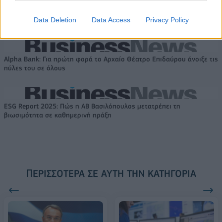
VW: Η δύσκολη εξίσωση της
18η συνεχόμενη χρονιά για τον
αναδιάρθρωσης
ΟΤΕ στη διεθνή σειρά δεικτών
Data Deletion
Data Access
Privacy Policy
FTSE4Good
Alpha Bank: Για πρώτη φορά το Αρχαίο Θέατρο Επιδαύρου άνοιξε τις
πύλες του σε όλους
ESG Report 2025: Πώς η ΑΒ Βασιλόπουλος μετατρέπει τη
βιωσιμότητα σε καθημερινή πράξη
ΠΕΡΙΣΣΌΤΕΡΑ ΣΕ ΑΥΤΉ ΤΗΝ ΚΑΤΗΓΟΡΊΑ