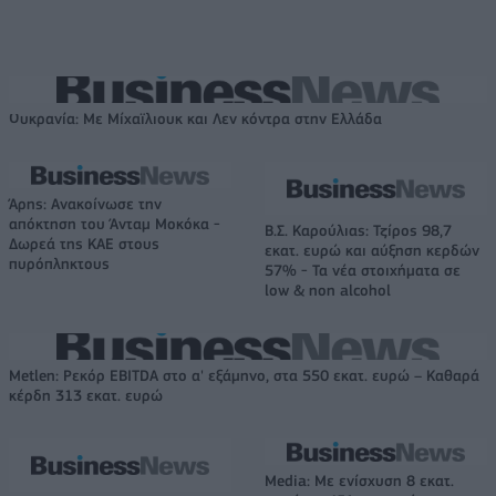
Ουκρανία: Με Μίχαϊλιουκ και Λεν κόντρα στην Ελλάδα
Άρης: Ανακοίνωσε την
απόκτηση του Άνταμ Μοκόκα -
Β.Σ. Καρούλιας: Τζίρος 98,7
Δωρεά της ΚΑΕ στους
εκατ. ευρώ και αύξηση κερδών
πυρόπληκτους
57% - Τα νέα στοιχήματα σε
low & non alcohol
Metlen: Ρεκόρ EBITDA στο α' εξάμηνο, στα 550 εκατ. ευρώ – Καθαρά
κέρδη 313 εκατ. ευρώ
Media: Με ενίσχυση 8 εκατ.