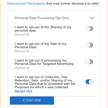
Downstream Participants
that may further disclose it to other
την εκπληκτική ενέργεια των
κατακτήσω το ΝΒΑ Europe με τη
οπαδών της ΑΕΚ»
Βιλερμπάν» - Η διευκρινιστική
third parties.
ανάρτηση που έκανε
Personal Data Processing Opt Outs
I want to opt-out of the Sharing of my
personal data.
HELLENiQ ENERGY: Κέρδη 393 εκατ. ευρώ στο α' εξάμηνο – Στα 734
Opted In
εκατ. ευρώ τα EBITDA
I want to opt-out of the Sale of my
Personal Data.
Opted In
Viohalco: Αυξημένος κατά 14%
ΥΠΕΘΟΟ: Νέες επενδύσεις 1
I want to opt-out of processing my
Personal Data for Targeted Advertising.
ο τζίρος στο α' εξάμηνο, στα 4,3
δισ. ευρώ ως το 2028 για την
Opted In
δισ. ευρώ – Στα 446 εκατ. ευρώ
Ενέργεια
τα EBITDA
I want to opt-out of Collection, Use,
Retention, Sale, and/or Sharing of my
Personal Data that Is Unrelated with the
Purposes for which it was collected.
Η συμφωνία Arval-Athlon αναδιαμορφώνει την αγορά leasing
Opted Out
CONFIRM