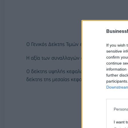
Business
O Γενικός Δείκτης Τιμών έκλεισε στις 1.468,
If you wish 
sensitive in
confirm you
Η αξία των συναλλαγών ανήλθε στα 67,69 εκ
continue se
information 
Ο δείκτης υψηλής κεφαλαιοποίησης σημείωσε
further disc
δείκτης της μεσαίας κεφαλαιοποίησης υποχώ
participants
Downstream 
Persona
I want t