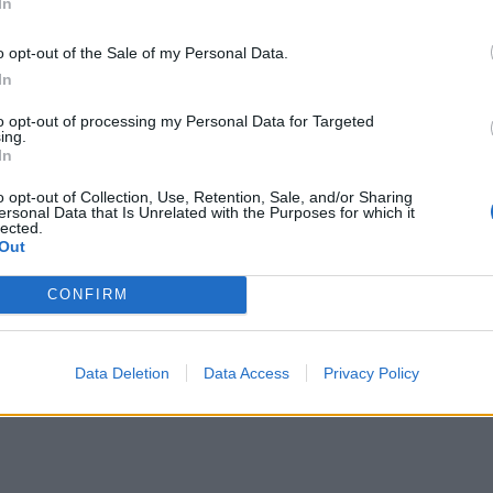
In
o opt-out of the Sale of my Personal Data.
In
to opt-out of processing my Personal Data for Targeted
ing.
In
, τη μεγαλύτερη άνοδο κατέγραψαν οι μετοχές της
o opt-out of Collection, Use, Retention, Sale, and/or Sharing
ersonal Data that Is Unrelated with the Purposes for which it
 Oil (+1,20%) και της Elvalhalcor (+0,98%).
lected.
Out
ι μετοχές του ΟΛΠ (-5,82%), της Εθνικής (-3,96%)
CONFIRM
ατεύονται χωρίς το δικαίωμα καθαρού μερίσματος
Data Deletion
Data Access
Privacy Policy
ίς τι δικαίωμα στο μέρισμα ύψους 1,34 ευρώ