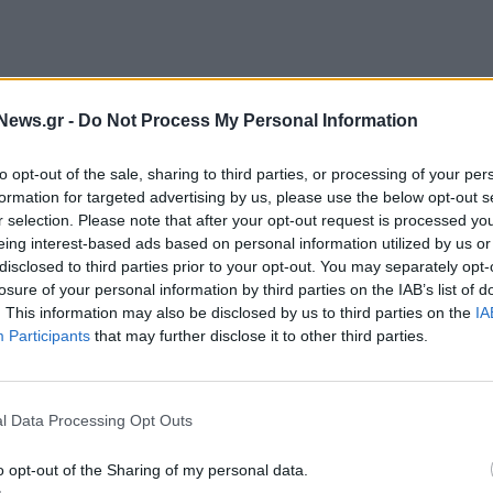
News.gr -
Do Not Process My Personal Information
01 μονάδες, σημειώνοντας οριακή πτώση 0,08%.
to opt-out of the sale, sharing to third parties, or processing of your per
formation for targeted advertising by us, please use the below opt-out s
r selection. Please note that after your opt-out request is processed y
ατ. ευρώ, ενώ διακινήθηκαν 14.060.963 μετοχές.
eing interest-based ads based on personal information utilized by us or
disclosed to third parties prior to your opt-out. You may separately opt-
 ανεπαίσθητη άνοδο σε ποσοστό 0,01%, ενώ ο
losure of your personal information by third parties on the IAB’s list of
ρησε σε ποσοστό 0,39%.
. This information may also be disclosed by us to third parties on the
IA
Participants
that may further disclose it to other third parties.
l Data Processing Opt Outs
o opt-out of the Sharing of my personal data.