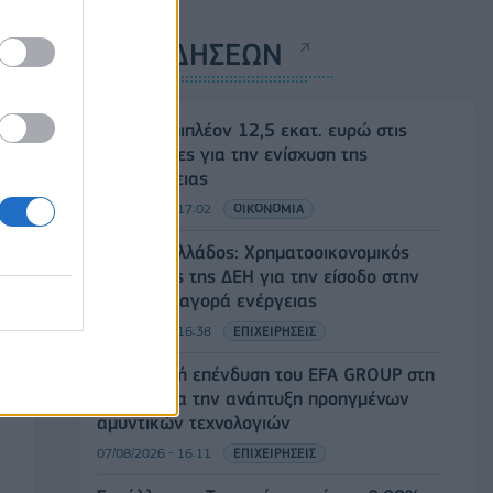
ΡΟΗ ΕΙΔΗΣΕΩΝ
ΥΠΑΑΤ: Επιπλέον 12,5 εκατ. ευρώ στις
Περιφέρειες για την ενίσχυση της
βιοασφάλειας
07/08/2026 - 17:02
ΟΙΚΟΝΟΜΙΑ
Deloitte Ελλάδος: Χρηματοοικονομικός
σύμβουλος της ΔΕΗ για την είσοδο στην
πολωνική αγορά ενέργειας
07/08/2026 - 16:38
ΕΠΙΧΕΙΡΗΣΕΙΣ
Στρατηγική επένδυση του EFA GROUP στη
Fractal για την ανάπτυξη προηγμένων
αμυντικών τεχνολογιών
07/08/2026 - 16:11
ΕΠΙΧΕΙΡΗΣΕΙΣ