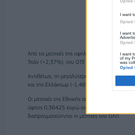
Opted 
I want t
Opted 
I want 
Advertis
Opted 
Από τις μετοχές της υψηλής κεφαλαιοποίησης
I want t
of my P
Τιτάν (+2,37%), του ΟΤΕ (+1,22%), της Motor
was col
Opted 
Αντιθέτως, τη μεγαλύτερη πτώση σημείωσαν ο
και της Ελλάκτωρ (-1,46%).
Oι μετοχές της Εθνικής από σήμερα διαπραγμ
ύψους 0,36425 ευρώ ανά μετοχή. Επίσης, χωρ
διαπραγματεύονται οι μετοχές του ΟΛΠ.