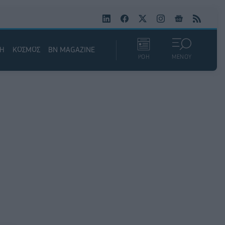
ΚΗ
ΚΟΣΜΟΣ
BN MAGAZINE
ΡΟΗ
ΜΕΝΟΥ