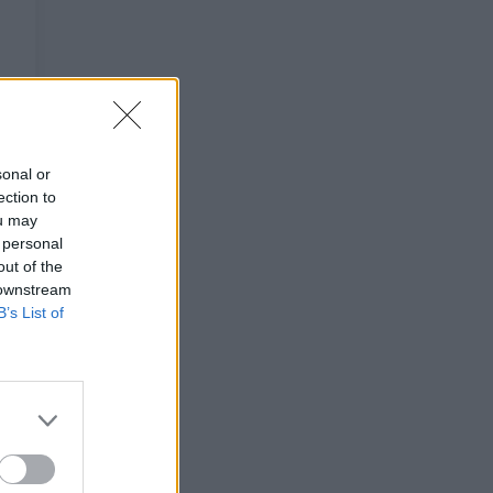
sonal or
ection to
ou may
 personal
out of the
 downstream
B’s List of