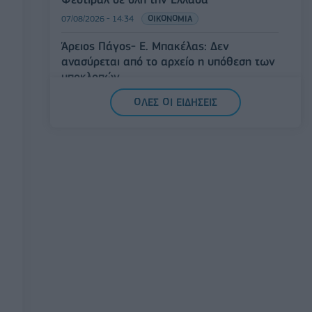
07/08/2026 - 14:34
ΟΙΚΟΝΟΜΙΑ
Άρειος Πάγος- Ε. Μπακέλας: Δεν
ανασύρεται από το αρχείο η υπόθεση των
υποκλοπών
07/08/2026 - 14:11
ΕΛΛΑΔΑ
ΟΛΕΣ ΟΙ ΕΙΔΗΣΕΙΣ
Σαουδική Αραβία, Τουρκία και Πακιστάν
υπογράφουν κοινή αμυντική συμφωνία
07/08/2026 - 13:47
ΚΟΣΜΟΣ