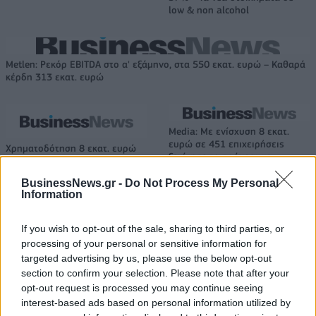
low & non alcohol
Metlen: Ρεκόρ EBITDA στο α' εξάμηνο, στα 550 εκατ. ευρώ – Καθαρά
κέρδη 313 εκατ. ευρώ
Media: Με ενίσχυση 8 εκατ.
ευρώ σε 451 επιχειρήσεις
Χρηματοδότηση 8 εκατ. ευρώ
ξεκίνησε το πρόγραμμα
σε 843 μέσα ενημέρωσης-
στήριξης- Κάλυψη εισφορών
Ξεκίνησε το πενταετές
ΕΔΟΕΑΠ
BusinessNews.gr -
Do Not Process My Personal
πρόγραμμα ενίσχυσης του
Information
Τύπου
If you wish to opt-out of the sale, sharing to third parties, or
processing of your personal or sensitive information for
IAB Hellas: Νέα Διοικούσα Επιτροπή και νέο Διοικητικό Συμβούλιο -
targeted advertising by us, please use the below opt-out
Πρόεδρος ο Γαληνός Γιαγλής
section to confirm your selection. Please note that after your
opt-out request is processed you may continue seeing
interest-based ads based on personal information utilized by