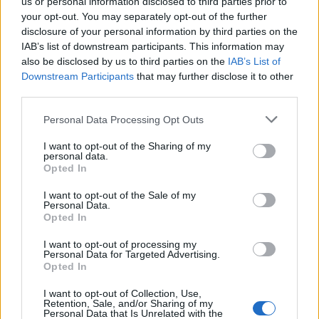
us or personal information disclosed to third parties prior to
Νέο Audi A2 e-tron με στόχο
Η Chery επενδύει 75 εκατ.
your opt-out. You may separately opt-out of the further
την κορυφή της
δολάρια στην KG Mobility
αποδοτικότητας
disclosure of your personal information by third parties on the
IAB’s list of downstream participants. This information may
also be disclosed by us to third parties on the
IAB’s List of
Downstream Participants
that may further disclose it to other
Το FIAT 500 Hybrid τώρα από 18.990 ευρώ
third parties.
Personal Data Processing Opt Outs
Νόλεϊ: «Ανυπομονώ να ζήσω
Πάρκερ: «Όνειρό μου να
I want to opt-out of the Sharing of my
την εκπληκτική ενέργεια των
κατακτήσω το ΝΒΑ Europe με τη
personal data.
οπαδών της ΑΕΚ»
Βιλερμπάν» - Η διευκρινιστική
Opted In
ανάρτηση που έκανε
I want to opt-out of the Sale of my
Personal Data.
Opted In
HELLENiQ ENERGY: Κέρδη 393 εκατ. ευρώ στο α' εξάμηνο – Στα 734
I want to opt-out of processing my
εκατ. ευρώ τα EBITDA
Personal Data for Targeted Advertising.
Opted In
I want to opt-out of Collection, Use,
Retention, Sale, and/or Sharing of my
Personal Data that Is Unrelated with the
Viohalco: Αυξημένος κατά 14%
ΥΠΕΘΟΟ: Νέες επενδύσεις 1