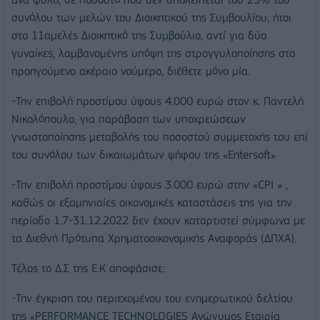
συνόλου των μελών του Διοικητικού της Συμβουλίου, ήτοι
στο 11αμελές Διοικητικό της Συμβούλιο, αντί για δύο
γυναίκες, λαμβανομένης υπόψη της στρογγυλοποίησης στο
προηγούμενο ακέραιο νούμερο, διέθετε μόνο μία.
-Την επιβολή προστίμου ύψους 4.000 ευρώ στον κ. Παντελή
Νικολόπουλο, για παράβαση των υποχρεώσεων
γνωστοποίησης μεταβολής του ποσοστού συμμετοχής του επί
του συνόλου των δικαιωμάτων ψήφου της «Entersoft»
-Την επιβολή προστίμου ύψους 3.000 ευρώ στην «CPI » ,
καθώς οι εξαμηνιαίες οικονομικές καταστάσεις της για την
περίοδο 1.7-31.12.2022 δεν έχουν καταρτιστεί σύμφωνα με
τα Διεθνή Πρότυπα Χρηματοοικονομικής Αναφοράς (ΔΠΧΑ).
Τέλος το Δ.Σ της Ε.Κ αποφάσισε:
-Την έγκριση του περιεχομένου του ενημερωτικού δελτίου
της «PERFORMANCE TECHΝOLOGIES Ανώνυμος Εταιρία