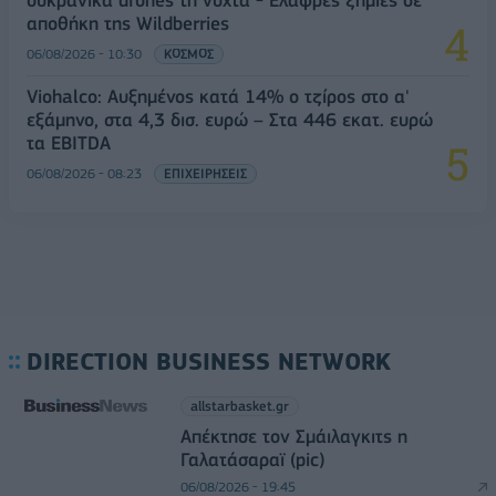
ουκρανικά drones τη νύχτα - Ελαφρές ζημιές σε
αποθήκη της Wildberries
06/08/2026 - 10:30
ΚΟΣΜΟΣ
Viohalco: Αυξημένος κατά 14% ο τζίρος στο α'
εξάμηνο, στα 4,3 δισ. ευρώ – Στα 446 εκατ. ευρώ
τα EBITDA
06/08/2026 - 08:23
ΕΠΙΧΕΙΡΗΣΕΙΣ
DIRECTION BUSINESS NETWORK
allstarbasket.gr
Απέκτησε τον Σμάιλαγκιτς η
Γαλατάσαραϊ (pic)
06/08/2026 - 19:45