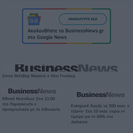
Στους Ντένβερ Νάγκετς ο Λόνι Γουόκερ
Εθνική Νεανίδων: Στις 21:00
της Παρασκευής ο
Evergood: Άγγιξε τα 300 εκατ. ο
προημιτελικός με τη Λιθουανία
τζίρος- Στα 10 εκατ. ευρώ το
τίμημα για το 60% του
Jackaroo