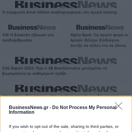
Η συμφωνία Arval-Athlon αναδιαμορφώνει την αγορά leasing
VW: Η δύσκολη εξίσωση της
Alpha Bank: Για πρώτη φορά το
αναδιάρθρωσης
Αρχαίο Θέατρο Επιδαύρου
άνοιξε τις πύλες του σε όλους
ESG Report 2025: Πώς η ΑΒ Βασιλόπουλος μετατρέπει τη
βιωσιμότητα σε καθημερινή πράξη
Stoiximan: «Πού ήσουν;» στις μεγάλες στιγμές του Ολυμπιακού
BusinessNews.gr -
Do Not Process My Personal
Information
If you wish to opt-out of the sale, sharing to third parties, or
ΠΕΡΙΣΣΌΤΕΡΑ ΣΕ ΑΥΤΉ ΤΗΝ ΚΑΤΗΓΟΡΊΑ