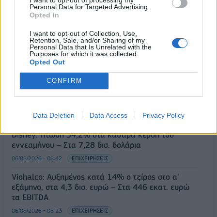
Personal Data for Targeted Advertising.
Opted In
I want to opt-out of Collection, Use,
Retention, Sale, and/or Sharing of my
Personal Data that Is Unrelated with the
ΡΟΗ ΕΙΔΗΣΕΩΝ
Purposes for which it was collected.
Opted Out
CONFIRM
Ιός Δυτικού Νείλου: Στα 65 τα κρούσματα στην
Ελλάδα – 23 νέα μέσα σε μία εβδομάδα, έξι
θάνατοι
Data Deletion
Data Access
Privacy Policy
06/08/2026 - 08:54
ΕΛΛΑΔΑ
Disney: Πτώση 34,2% στα καθαρά κέρδη του
εννεαμήνου – Στα 7,28 δισ. δολάρια
06/08/2026 - 08:42
ΕΠΙΧΕΙΡΗΣΕΙΣ
Viohalco: Αυξημένος κατά 14% ο τζίρος στο α'
εξάμηνο, στα 4,3 δισ. ευρώ – Στα 446 εκατ. ευρώ
τα EBITDA
06/08/2026 - 08:23
ΕΠΙΧΕΙΡΗΣΕΙΣ