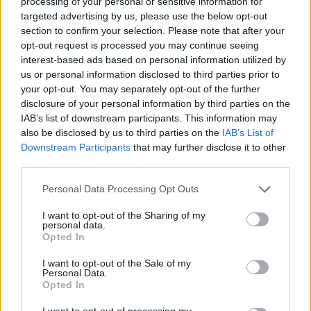
processing of your personal or sensitive information for
targeted advertising by us, please use the below opt-out
section to confirm your selection. Please note that after your
opt-out request is processed you may continue seeing
interest-based ads based on personal information utilized by
us or personal information disclosed to third parties prior to
your opt-out. You may separately opt-out of the further
disclosure of your personal information by third parties on the
Η Επιτροπή Εποπτείας και
IAB’s list of downstream participants. This information may
Ελέγχου Παιγνίων στην
Χρηματιστήριο: Άνοδος
also be disclosed by us to third parties on the
IAB’s List of
Beyond 2024
0,71%, στις 1430 μονάδες
Downstream Participants
that may further disclose it to other
ο Γενικός Δείκτης
third parties.
23/04/2024 - 10:12
23/04/2024 - 11:09
Personal Data Processing Opt Outs
I want to opt-out of the Sharing of my
personal data.
Opted In
I want to opt-out of the Sale of my
Personal Data.
Opted In
I want to opt-out of processing my