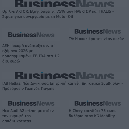
Όμιλος AKTOR: Εξαγοράζει το 75% των ΗΛΕΚΤΩΡ και THALIS –
Στρατηγική συνεργασία με τη Motor Oil
TV: Η σκακιέρα της νέας σεζόν
ΔΕΗ: Ισχυρή ανάπτυξη στο α΄
εξάμηνο 2026 με
προσαρμοσμένο EBITDA στα 1,2
δισ. ευρώ
IAB Hellas: Νέα Διοικούσα Επιτροπή και νέο Διοικητικό Συμβούλιο -
Πρόεδρος ο Γαληνός Γιαγλής
Νέο Audi A2 e-tron με στόχο
Η Chery επενδύει 75 εκατ.
την κορυφή της
δολάρια στην KG Mobility
αποδοτικότητας