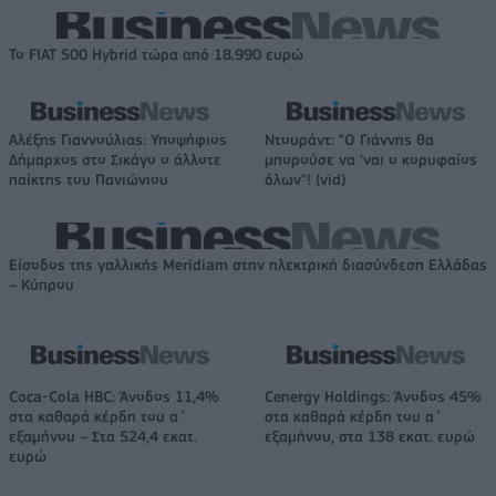
Το FIAT 500 Hybrid τώρα από 18.990 ευρώ
Αλέξης Γιαννούλιας: Υποψήφιος
Ντουράντ: "Ο Γιάννης θα
Δήμαρχος στο Σικάγο ο άλλοτε
μπορούσε να 'ναι ο κορυφαίος
παίκτης του Πανιώνιου
όλων"! (vid)
Είσοδος της γαλλικής Meridiam στην ηλεκτρική διασύνδεση Ελλάδας
– Κύπρου
Coca-Cola HBC: Άνοδος 11,4%
Cenergy Holdings: Άνοδος 45%
στα καθαρά κέρδη του α΄
στα καθαρά κέρδη του α΄
εξαμήνου – Στα 524,4 εκατ.
εξαμήνου, στα 138 εκατ. ευρώ
ευρώ