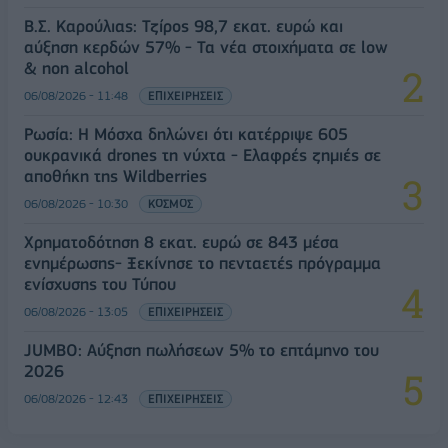
Β.Σ. Καρούλιας: Τζίρος 98,7 εκατ. ευρώ και
αύξηση κερδών 57% - Τα νέα στοιχήματα σε low
& non alcohol
06/08/2026 - 11:48
ΕΠΙΧΕΙΡΗΣΕΙΣ
Ρωσία: Η Μόσχα δηλώνει ότι κατέρριψε 605
ουκρανικά drones τη νύχτα - Ελαφρές ζημιές σε
αποθήκη της Wildberries
06/08/2026 - 10:30
ΚΟΣΜΟΣ
Χρηματοδότηση 8 εκατ. ευρώ σε 843 μέσα
ενημέρωσης- Ξεκίνησε το πενταετές πρόγραμμα
ενίσχυσης του Τύπου
06/08/2026 - 13:05
ΕΠΙΧΕΙΡΗΣΕΙΣ
JUMBO: Αύξηση πωλήσεων 5% το επτάμηνο του
2026
06/08/2026 - 12:43
ΕΠΙΧΕΙΡΗΣΕΙΣ