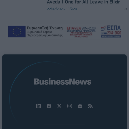
Aveda I One for All Leave in Elixir
22/07/2026 - 13:20