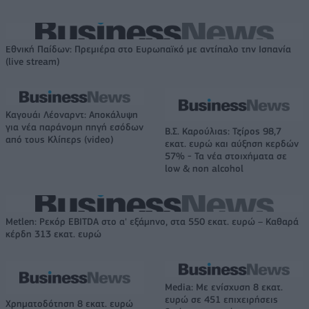
Εθνική Παίδων: Πρεμιέρα στο Ευρωπαϊκό με αντίπαλο την Ισπανία
(live stream)
Καγουάι Λέοναρντ: Αποκάλυψη
για νέα παράνομη πηγή εσόδων
Β.Σ. Καρούλιας: Τζίρος 98,7
από τους Κλίπερς (video)
εκατ. ευρώ και αύξηση κερδών
57% - Τα νέα στοιχήματα σε
low & non alcohol
Metlen: Ρεκόρ EBITDA στο α' εξάμηνο, στα 550 εκατ. ευρώ – Καθαρά
κέρδη 313 εκατ. ευρώ
Media: Με ενίσχυση 8 εκατ.
ευρώ σε 451 επιχειρήσεις
Χρηματοδότηση 8 εκατ. ευρώ