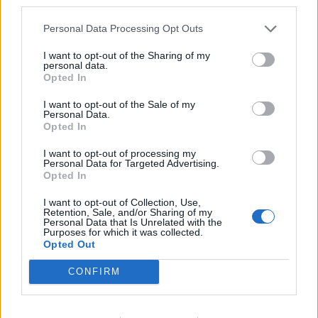
third parties.
για Δανία και Ισλανδία - Το
πανόραμα
Personal Data Processing Opt Outs
I want to opt-out of the Sharing of my
personal data.
HELLENiQ ENERGY: Κέρδη 393 εκατ. ευρώ στο α' εξάμηνο – Στα 734
Opted In
εκατ. ευρώ τα EBITDA
I want to opt-out of the Sale of my
Personal Data.
Opted In
I want to opt-out of processing my
Viohalco: Αυξημένος κατά 14%
ΥΠΕΘΟΟ: Νέες επενδύσεις 1
Personal Data for Targeted Advertising.
ο τζίρος στο α' εξάμηνο, στα 4,3
δισ. ευρώ ως το 2028 για την
Opted In
δισ. ευρώ – Στα 446 εκατ. ευρώ
Ενέργεια
τα EBITDA
I want to opt-out of Collection, Use,
Retention, Sale, and/or Sharing of my
Personal Data that Is Unrelated with the
Purposes for which it was collected.
Opted Out
Η συμφωνία Arval-Athlon αναδιαμορφώνει την αγορά leasing
CONFIRM
VW: Η δύσκολη εξίσωση της
18η συνεχόμενη χρονιά για τον