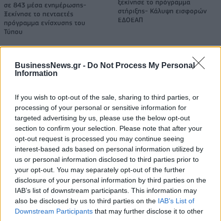
ξεκίνησε το πρόγραμμα
σε 843 μέσα ενημέρωσης-
στήριξης- Κάλυψη εισφορών
Ξεκίνησε το πενταετές
ΕΔΟΕΑΠ
πρόγραμμα ενίσχυσης του
Τύπου
BusinessNews.gr -
Do Not Process My Personal
IAB Hellas: Νέα Διοικούσα Επιτροπή και νέο Διοικητικό Συμβούλιο -
Information
Πρόεδρος ο Γαληνός Γιαγλής
If you wish to opt-out of the sale, sharing to third parties, or
processing of your personal or sensitive information for
Νέο Audi A2 e-tron με στόχο
Η Chery επενδύει 75 εκατ.
targeted advertising by us, please use the below opt-out
την κορυφή της
δολάρια στην KG Mobility
section to confirm your selection. Please note that after your
αποδοτικότητας
opt-out request is processed you may continue seeing
interest-based ads based on personal information utilized by
us or personal information disclosed to third parties prior to
your opt-out. You may separately opt-out of the further
Το FIAT 500 Hybrid τώρα από 18.990 ευρώ
disclosure of your personal information by third parties on the
IAB’s list of downstream participants. This information may
also be disclosed by us to third parties on the
IAB’s List of
EuroLeague: Οι ενθουσιώδεις
Ευρωπαϊκό Κορασίδων Β'
Downstream Participants
that may further disclose it to other
πρωτοεμφανιζόμενοι
Κατηγορίας: Πρεμιέρα με νίκη