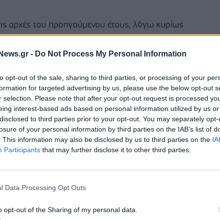
ό τις αρχές του προηγούμενου έτους, λόγω κυρίως
 από ETF που ξεκίνησαν να διαπραγματεύονται τον
News.gr -
Do Not Process My Personal Information
ις 10 Ιανουαρίου η αμερικανική Επιτροπή
to opt-out of the sale, sharing to third parties, or processing of your per
 αναλυτές σημείο καμπής τόσο για το μεγαλύτερο
formation for targeted advertising by us, please use the below opt-out s
r selection. Please note that after your opt-out request is processed y
ο και συνολικά για την αγορά των cryptos.
eing interest-based ads based on personal information utilized by us or
disclosed to third parties prior to your opt-out. You may separately opt-
losure of your personal information by third parties on the IAB’s list of
. This information may also be disclosed by us to third parties on the
IA
Participants
that may further disclose it to other third parties.
l Data Processing Opt Outs
o opt-out of the Sharing of my personal data.