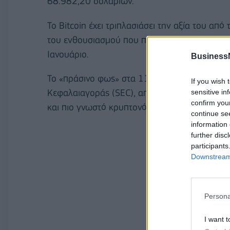
68.982,20 δολαρίων.
Το Bitcoin έχει τριπλασιάσει την αξία του απ
του ενθουσιασμού που πυροδότησε μια σειρά
Ιανουάριο.
Business
Το «πράσινο φως» στα 11 ETFs, που έδωσε στ
If you wish 
Κεφαλαιαγοράς (SEC), αποτέλεσε σύμφωνα με
sensitive in
confirm you
και πιο γνωστό κρυπτονόμισμα στον κόσμο, όσ
continue se
information 
further disc
participants
Downstream 
Persona
I want t