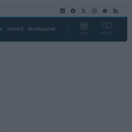
ΚΗ
ΚΟΣΜΟΣ
BN MAGAZINE
ΡΟΗ
ΜΕΝΟΥ