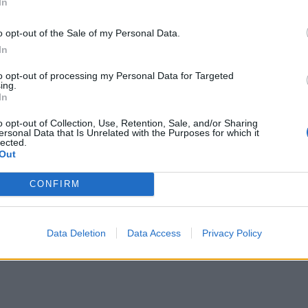
In
o opt-out of the Sale of my Personal Data.
In
ρασε τα 2 τρις. δολάρια αυτόν τον μήνα, σύμφωνα
to opt-out of processing my Personal Data for Targeted
ing.
o.
In
o opt-out of Collection, Use, Retention, Sale, and/or Sharing
κάνει βουτιά μετά το υψηλό των σχεδόν 69.000
ersonal Data that Is Unrelated with the Purposes for which it
lected.
τας πολύ κάτω από τα 20.000 δολάρια το 2022,
Out
ογειωθεί τους τελευταίους μήνες.
CONFIRM
τική του λεγόμενου halving – δηλαδή, της μείωσης
α διαδικασία η οποία είχε προβλεφθεί από τότε που
Data Deletion
Data Access
Privacy Policy
ισμένη η προσφορά του και επομένως να στηρίζεται η