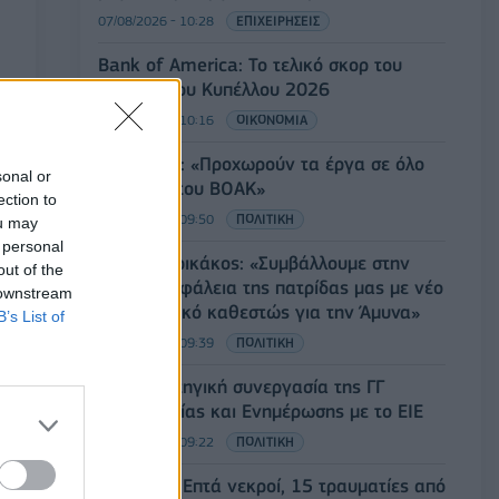
07/08/2026 - 10:28
ΕΠΙΧΕΙΡΗΣΕΙΣ
Bank of America: Το τελικό σκορ του
Παγκοσμίου Κυπέλλου 2026
07/08/2026 - 10:16
ΟΙΚΟΝΟΜΙΑ
Χρ. Δήμας: «Προχωρούν τα έργα σε όλο
sonal or
το μήκος του ΒΟΑΚ»
ection to
07/08/2026 - 09:50
ΠΟΛΙΤΙΚΗ
ou may
 personal
Τ. Θεοδωρικάκος: «Συμβάλλουμε στην
out of the
εθνική ασφάλεια της πατρίδας μας με νέο
 downstream
αναπτυξιακό καθεστώς για την Άμυνα»
B’s List of
07/08/2026 - 09:39
ΠΟΛΙΤΙΚΗ
Νέα στρατηγική συνεργασία της ΓΓ
Επικοινωνίας και Ενημέρωσης με το ΕΙΕ
07/08/2026 - 09:22
ΠΟΛΙΤΙΚΗ
Ταϊλάνδη: Επτά νεκροί, 15 τραυματίες από