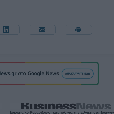
Ευρωπαϊκό Κορασίδων: Τζάμπολ για την Εθνική στα Ιωάννι