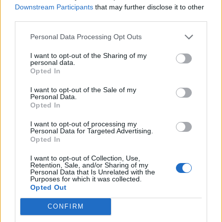
Downstream Participants
that may further disclose it to other
third parties.
Ευρωπαϊκό Κορασίδων: Άνετη
Γιαννακόπουλος: «Όταν σου
νίκη της Ελλάδας στην
ρίχνουν μια πέτρα, τους
Personal Data Processing Opt Outs
πρεμιέρα, 78-36 την Ιρλανδία
καταστρέφεις» (vid)
I want to opt-out of the Sharing of my
personal data.
Opted In
ΕΛΣΤΑΤ: Στο 3,4% υποχώρησε ο πληθωρισμός τον Ιούλιο
I want to opt-out of the Sale of my
Personal Data.
Opted In
I want to opt-out of processing my
Χρηματοδότηση 8 εκατ. ευρώ
Metlen: Ρεκόρ EBITDA στο α'
Personal Data for Targeted Advertising.
σε 843 μέσα ενημέρωσης-
εξάμηνο, στα 550 εκατ. ευρώ –
Opted In
Ξεκίνησε το πενταετές
Καθαρά κέρδη 313 εκατ. ευρώ
πρόγραμμα ενίσχυσης του
I want to opt-out of Collection, Use,
Τύπου
Retention, Sale, and/or Sharing of my
Personal Data that Is Unrelated with the
Purposes for which it was collected.
Opted Out
Η Chery επενδύει 75 εκατ. δολάρια στην KG Mobility
CONFIRM