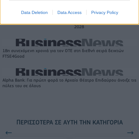
Το FIAT 500 Hybrid τώρα από
Ατρόμητος και Novibet
Data Deletion
Data Access
Privacy Policy
18.990 ευρώ
συνεχίζουν μαζί: Ανανέωση της
συνεργασίας τους μέχρι το
2028
18η συνεχόμενη χρονιά για τον ΟΤΕ στη διεθνή σειρά δεικτών
FTSE4Good
Alpha Bank: Για πρώτη φορά το Αρχαίο Θέατρο Επιδαύρου άνοιξε τις
πύλες του σε όλους
ΠΕΡΙΣΣΌΤΕΡΑ ΣΕ ΑΥΤΉ ΤΗΝ ΚΑΤΗΓΟΡΊΑ