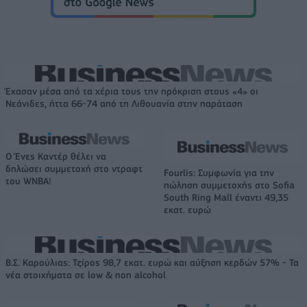
Έχασαν μέσα από τα χέρια τους την πρόκριση στους «4» οι
Νεάνιδες, ήττα 66-74 από τη Λιθουανία στην παράταση
Ο Ένες Καντέρ θέλει να
δηλώσει συμμετοχή στο ντραφτ
Fourlis: Συμφωνία για την
του WNBA!
πώληση συμμετοχής στο Sofia
South Ring Mall έναντι 49,35
εκατ. ευρώ
Β.Σ. Καρούλιας: Τζίρος 98,7 εκατ. ευρώ και αύξηση κερδών 57% - Τα
νέα στοιχήματα σε low & non alcohol