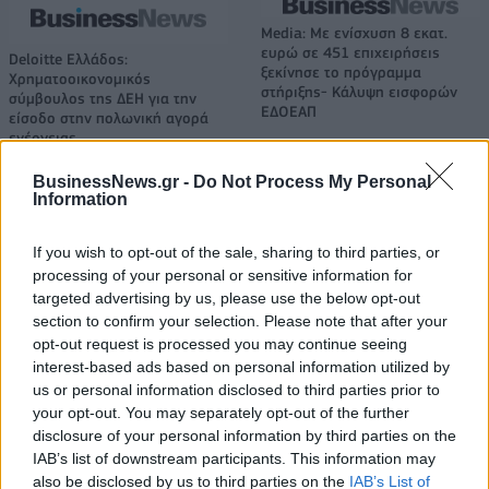
Media: Με ενίσχυση 8 εκατ.
ευρώ σε 451 επιχειρήσεις
Deloitte Ελλάδος:
ξεκίνησε το πρόγραμμα
Χρηματοοικονομικός
στήριξης- Κάλυψη εισφορών
σύμβουλος της ΔΕΗ για την
ΕΔΟΕΑΠ
είσοδο στην πολωνική αγορά
ενέργειας
BusinessNews.gr -
Do Not Process My Personal
Information
IAB Hellas: Νέα Διοικούσα Επιτροπή και νέο Διοικητικό Συμβούλιο -
Πρόεδρος ο Γαληνός Γιαγλής
If you wish to opt-out of the sale, sharing to third parties, or
processing of your personal or sensitive information for
targeted advertising by us, please use the below opt-out
section to confirm your selection. Please note that after your
Η Toyota φέρνει νέα γενιά
Σε κινεζική… πολιορκία η
opt-out request is processed you may continue seeing
μπαταριών για τα υβριδικά της
ευρωπαϊκή
αυτοκινητοβιομηχανία
interest-based ads based on personal information utilized by
us or personal information disclosed to third parties prior to
your opt-out. You may separately opt-out of the further
disclosure of your personal information by third parties on the
Νέο Audi A2 e-tron με στόχο την κορυφή της αποδοτικότητας
IAB’s list of downstream participants. This information may
also be disclosed by us to third parties on the
IAB’s List of