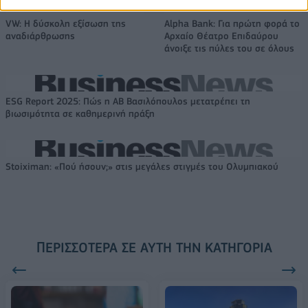
VW: Η δύσκολη εξίσωση της
Alpha Bank: Για πρώτη φορά το
αναδιάρθρωσης
Αρχαίο Θέατρο Επιδαύρου
άνοιξε τις πύλες του σε όλους
ESG Report 2025: Πώς η ΑΒ Βασιλόπουλος μετατρέπει τη
βιωσιμότητα σε καθημερινή πράξη
Stoiximan: «Πού ήσουν;» στις μεγάλες στιγμές του Ολυμπιακού
ΠΕΡΙΣΣΌΤΕΡΑ ΣΕ ΑΥΤΉ ΤΗΝ ΚΑΤΗΓΟΡΊΑ