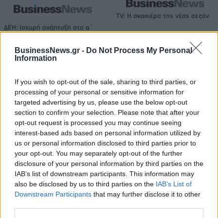
TV: Η σκακιέρα της νέας σεζόν
ΔΕΗ: Ισχυρή ανάπτυξη στο α΄
εξάμηνο 2026 με
προσαρμοσμένο EBITDA στα 1,2
BusinessNews.gr -
Do Not Process My Personal
δισ. ευρώ
Information
If you wish to opt-out of the sale, sharing to third parties, or
IAB Hellas: Νέα Διοικούσα Επιτροπή και νέο Διοικητικό Συμβούλιο -
processing of your personal or sensitive information for
Πρόεδρος ο Γαληνός Γιαγλής
targeted advertising by us, please use the below opt-out
section to confirm your selection. Please note that after your
opt-out request is processed you may continue seeing
interest-based ads based on personal information utilized by
Νέο Audi A2 e-tron με στόχο
Η Chery επενδύει 75 εκατ.
us or personal information disclosed to third parties prior to
την κορυφή της
δολάρια στην KG Mobility
your opt-out. You may separately opt-out of the further
αποδοτικότητας
disclosure of your personal information by third parties on the
IAB’s list of downstream participants. This information may
also be disclosed by us to third parties on the
IAB’s List of
Το FIAT 500 Hybrid τώρα από 18.990 ευρώ
Downstream Participants
that may further disclose it to other
third parties.