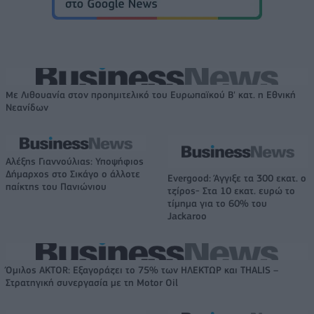
Με Λιθουανία στον προημιτελικό του Ευρωπαϊκού Β' κατ. η Εθνική
Νεανίδων
Αλέξης Γιαννούλιας: Υποψήφιος
Δήμαρχος στο Σικάγο ο άλλοτε
Evergood: Άγγιξε τα 300 εκατ. ο
παίκτης του Πανιώνιου
τζίρος- Στα 10 εκατ. ευρώ το
τίμημα για το 60% του
Jackaroo
Όμιλος AKTOR: Εξαγοράζει το 75% των ΗΛΕΚΤΩΡ και THALIS –
Στρατηγική συνεργασία με τη Motor Oil