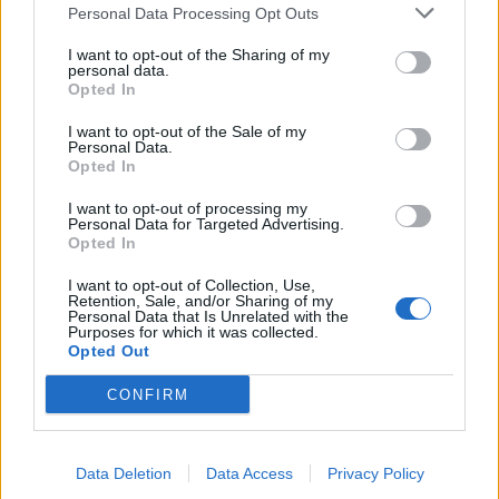
Personal Data Processing Opt Outs
Ντουράντ: "Ο Γιάννης θα
Οι διακοπές των Γάλλων του
μπορούσε να 'ναι ο κορυφαίος
Παναθηναϊκού με τέσσερις
I want to opt-out of the Sharing of my
όλων"! (vid)
συμπατριώτες τους στη Μύκονο
personal data.
(pic)
Opted In
I want to opt-out of the Sale of my
Personal Data.
Opted In
Είσοδος της γαλλικής Meridiam στην ηλεκτρική διασύνδεση Ελλάδας
– Κύπρου
I want to opt-out of processing my
Personal Data for Targeted Advertising.
Opted In
I want to opt-out of Collection, Use,
Retention, Sale, and/or Sharing of my
Coca-Cola HBC: Άνοδος 11,4%
Cenergy Holdings: Άνοδος 45%
Personal Data that Is Unrelated with the
στα καθαρά κέρδη του α΄
στα καθαρά κέρδη του α΄
Purposes for which it was collected.
εξαμήνου – Στα 524,4 εκατ.
εξαμήνου, στα 138 εκατ. ευρώ
Opted Out
ευρώ
CONFIRM
Η συμφωνία Arval-Athlon αναδιαμορφώνει την αγορά leasing
Data Deletion
Data Access
Privacy Policy