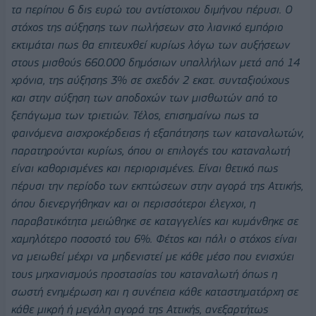
τα περίπου 6 δις ευρώ του αντίστοιχου διμήνου πέρυσι. Ο
στόχος της αύξησης των πωλήσεων στο λιανικό εμπόριο
εκτιμάται πως θα επιτευχθεί κυρίως λόγω των αυξήσεων
στους μισθούς 660.000 δημόσιων υπαλλήλων μετά από 14
χρόνια, της αύξησης 3% σε σχεδόν 2 εκατ. συνταξιούχους
και στην αύξηση των αποδοχών των μισθωτών από το
ξεπάγωμα των τριετιών. Τέλος, επισημαίνω πως τα
φαινόμενα αισχροκέρδειας ή εξαπάτησης των καταναλωτών,
παρατηρούνται κυρίως, όπου οι επιλογές του καταναλωτή
είναι καθορισμένες και περιορισμένες. Είναι θετικό πως
πέρυσι την περίοδο των εκπτώσεων στην αγορά της Αττικής,
όπου διενεργήθηκαν και οι περισσότεροι έλεγχοι, η
παραβατικότητα μειώθηκε σε καταγγελίες και κυμάνθηκε σε
χαμηλότερο ποσοστό του 6%. Φέτος και πάλι ο στόχος είναι
να μειωθεί μέχρι να μηδενιστεί με κάθε μέσο που ενισχύει
τους μηχανισμούς προστασίας του καταναλωτή όπως η
σωστή ενημέρωση και η συνέπεια κάθε καταστηματάρχη σε
κάθε μικρή ή μεγάλη αγορά της Αττικής, ανεξαρτήτως