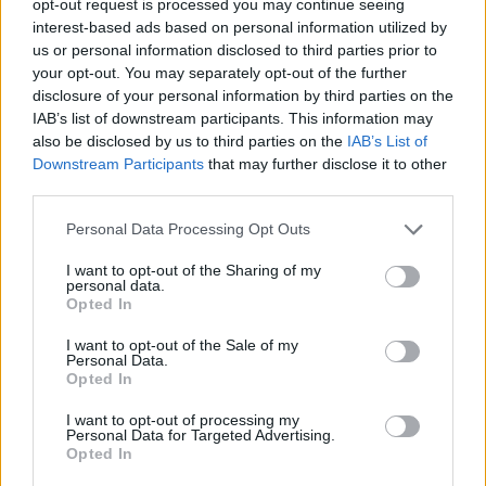
Δυτική Αττική: Η επόμενη ημέρα μετά τις πυρκαγιές
opt-out request is processed you may continue seeing
– Τα έργα Antinero και η «μάχη» πριν από τις
interest-based ads based on personal information utilized by
βροχές
us or personal information disclosed to third parties prior to
your opt-out. You may separately opt-out of the further
08/08/2026 - 14:08
ΕΛΛΑΔΑ
disclosure of your personal information by third parties on the
Ειδικό Χωροταξικό για τον Τουρισμό: Οι νέοι
IAB’s list of downstream participants. This information may
κανόνες για επενδύσεις, νησιά και προορισμούς υπό
also be disclosed by us to third parties on the
IAB’s List of
πίεση
Downstream Participants
that may further disclose it to other
third parties.
08/08/2026 - 13:21
ΤΟΥΡΙΣΜΟΣ
Personal Data Processing Opt Outs
Υπουργείο Εργασίας: Ο “χάρτης” των πληρωμών
από τον e-ΕΦΚΑ και τη ΔΥΠΑ έως τις 14 Αυγούστου
I want to opt-out of the Sharing of my
personal data.
08/08/2026 - 12:58
ΟΙΚΟΝΟΜΙΑ
Opted In
Οι Hamilton Reserve Bank και SEE Capital
I want to opt-out of the Sale of my
Hamilton Ltd. συνάπτουν συμφωνία υπηρεσιών
Personal Data.
μάρκετινγκ
Opted In
08/08/2026 - 13:44
ΕΠΙΧΕΙΡΗΣΕΙΣ
I want to opt-out of processing my
Personal Data for Targeted Advertising.
Χρηματιστήριο Αθηνών: Εβδομαδιαία άνοδος
Opted In
1,76%, κέρδη 23,31% από τις αρχές του έτους