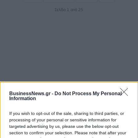
Σελίδα 1 από 25
ΡΟΗ ΕΙΔΗΣΕΩΝ
BusinessNews.gr -
Do Not Process My Personal
Information
Κορυφώνεται η έξοδος του Αυγούστου – Πάνω από
56.000 επιβάτες αναχωρούν σήμερα από τα
If you wish to opt-out of the sale, sharing to third parties, or
λιμάνια της Αττικής
processing of your personal or sensitive information for
targeted advertising by us, please use the below opt-out
08/08/2026 - 14:30
ΕΛΛΑΔΑ
section to confirm your selection. Please note that after your