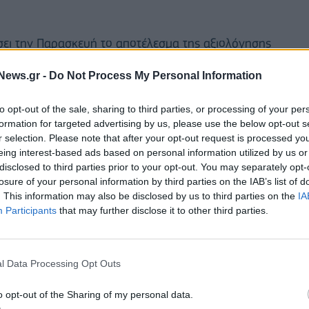
σει την Παρασκευή το αποτέλεσμα της αξιολόγησης
News.gr -
Do Not Process My Personal Information
ιόχρεο της ελληνικής οικονομίας στην βαθμίδα BB+, η
to opt-out of the sale, sharing to third parties, or processing of your per
α από τη λεγόμενη επενδυτική βαθμίδα.
formation for targeted advertising by us, please use the below opt-out s
r selection. Please note that after your opt-out request is processed y
υ τον περασμένο Απρίλιο είχε αναβαθμίσει τις
eing interest-based ads based on personal information utilized by us or
ικές», εξέλιξη η οποία σύμφωνα με οικονομικούς
disclosed to third parties prior to your opt-out. You may separately opt-
losure of your personal information by third parties on the IAB’s list of
πρακτική των οίκων αξιολόγησης, την αναβάθμιση
. This information may also be disclosed by us to third parties on the
IA
εταγενέστερο χρόνο
Participants
that may further disclose it to other third parties.
l Data Processing Opt Outs
o opt-out of the Sharing of my personal data.