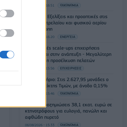
06/08/2026 - 16:51
ΟΙΚΟΝΟΜΙΑ
Eurobank: Εξελίξεις και προοπτικές στις
αγορές πετρελαίου και φυσικού αερίου
στην Ευρώπη
06/08/2026 - 16:20
ΕΝΕΡΓΕΙΑ
Οι ελληνικές scale-ups επιχειρήσεις
στρέφονται στην ανάπτυξη - Μεγαλύτερη
πρόκληση η προσέλκυση πελατών
06/08/2026 - 15:56
ΕΠΙΧΕΙΡΗΣΕΙΣ
Χρηματιστήριο: Στις 2.627,95 μονάδες ο
Γενικός Δείκτης Τιμών, με άνοδο 0,15%
06/08/2026 - 15:46
ΟΙΚΟΝΟΜΙΑ
ΥΠΑΑΤ: Αποζημιώσεις 38,1 εκατ. ευρώ σε
κτηνοτρόφους για ευλογιά, πανώλη και
αφθώδη πυρετό
06/08/2026 - 15:33
ΟΙΚΟΝΟΜΙΑ