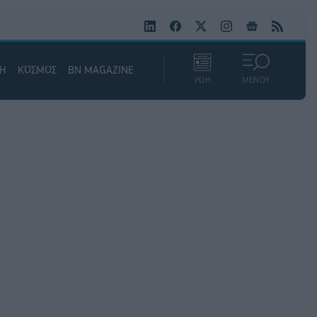
ΚΗ
ΚΟΣΜΟΣ
BN MAGAZINE
ΡΟΗ
ΜΕΝΟΥ