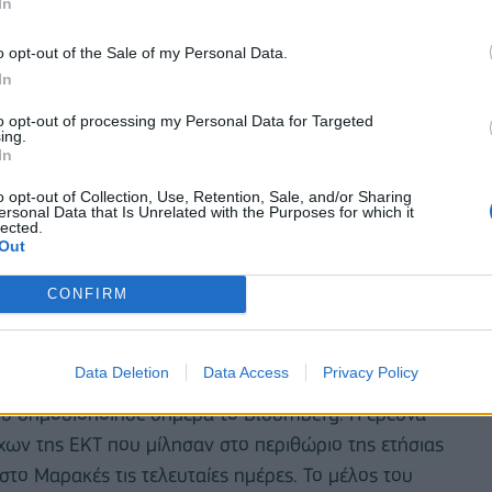
In
o opt-out of the Sale of my Personal Data.
In
to opt-out of processing my Personal Data for Targeted
ing.
In
o opt-out of Collection, Use, Retention, Sale, and/or Sharing
ersonal Data that Is Unrelated with the Purposes for which it
RS έχει αναβαθμίσει τη χώρα στην επενδυτική
lected.
Out
CONFIRM
στηκε αρνητικά και σήμερα από το διεθνή περίγυρο,
ηση των επιτοκίων σε υψηλά επίπεδα μέχρι το
Data Deletion
Data Access
Privacy Policy
ου δημοσιοποίησε σήμερα το Bloomberg. Η έρευνα
χων της ΕΚΤ που μίλησαν στο περιθώριο της ετήσιας
το Μαρακές τις τελευταίες ημέρες. Το μέλος του