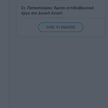
Στ. Παπασταύρου: Άμεσα αντιδιαβρωτικά
έργα στη Δυτική Αττική
06/08/2026 - 15:17
ΠΟΛΙΤΙΚΗ
ΟΛΕΣ ΟΙ ΕΙΔΗΣΕΙΣ
Συνάλλαγμα: Το ευρώ υποχωρεί κατά
0,11%, στα 1,1541 δολάρια
06/08/2026 - 14:59
ΟΙΚΟΝΟΜΙΑ