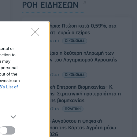
ΡΟΗ ΕΙΔΗΣΕΩΝ
Χρηματιστήριο: Πτώση κατά 0,59%, στα
320,42 εκατ. ευρώ ο τζίρος
06/08/2026 - 18:10
ΟΙΚΟΝΟΜΙΑ
sonal or
ΟΠΕΚΑ: Αύριο η δεύτερη πληρωμή των
ection to
δικαιούχων του Λογαριασμού Αγροτικής
ou may
Εστίας
 personal
out of the
06/08/2026 - 17:40
ΟΙΚΟΝΟΜΙΑ
 downstream
Κυβερνητική Επιτροπή Βιομηχανίας- Κ.
B’s List of
Μητσοτάκης: Στρατηγική προτεραιότητα η
ενίσχυση της βιομηχανίας
06/08/2026 - 17:18
ΠΟΛΙΤΙΚΗ
Από τις 28 Αυγούστου η ψηφιακή
ενεργοποίηση της Κάρτας Αγρότη μέσω
της ΕΑΕ 2026