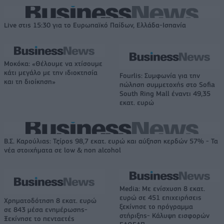
Live στις 15:30 για το Ευρωπαϊκό Παίδων, Ελλάδα-Ισπανία
Μοκόκα: «Θέλουμε να χτίσουμε
κάτι μεγάλο με την ιδιοκτησία
Fourlis: Συμφωνία για την
και τη διοίκηση»
πώληση συμμετοχής στο Sofia
South Ring Mall έναντι 49,35
εκατ. ευρώ
Β.Σ. Καρούλιας: Τζίρος 98,7 εκατ. ευρώ και αύξηση κερδών 57% - Τα
νέα στοιχήματα σε low & non alcohol
Media: Με ενίσχυση 8 εκατ.
ευρώ σε 451 επιχειρήσεις
Χρηματοδότηση 8 εκατ. ευρώ
ξεκίνησε το πρόγραμμα
σε 843 μέσα ενημέρωσης-
στήριξης- Κάλυψη εισφορών
Ξεκίνησε το πενταετές