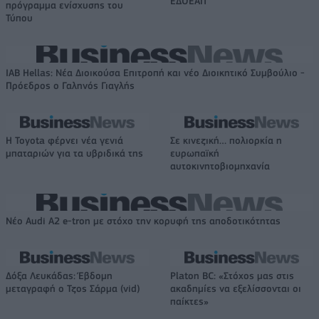
ΕΔΟΕΑΠ
πρόγραμμα ενίσχυσης του
Τύπου
IAB Hellas: Νέα Διοικούσα Επιτροπή και νέο Διοικητικό Συμβούλιο -
Πρόεδρος ο Γαληνός Γιαγλής
Η Toyota φέρνει νέα γενιά
Σε κινεζική… πολιορκία η
μπαταριών για τα υβριδικά της
ευρωπαϊκή
αυτοκινητοβιομηχανία
Νέο Audi A2 e-tron με στόχο την κορυφή της αποδοτικότητας
Δόξα Λευκάδας: Έβδομη
Platon BC: «Στόχος μας στις
μεταγραφή ο Τζος Σάρμα (vid)
ακαδημίες να εξελίσσονται οι
παίκτες»