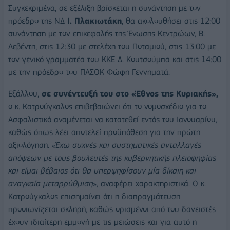
Συγκεκριμένα, σε εξέλιξη βρίσκεται η συνάντηση με τον
πρόεδρο της ΝΔ
Ι. Πλακιωτάκη
, θα ακολουθήσει στις 12:00
συνάντηση με τον επικεφαλής της Ένωσης Κεντρώων, Β.
Λεβέντη, στις 12:30 με στελέχη του Ποταμιού, στις 13:00 με
τον γενικό γραμματέα του ΚΚΕ Δ. Κουτσούμπα και στις 14:00
με την πρόεδρο του ΠΑΣΟΚ Φώφη Γεννηματά.
Εξάλλου,
σε
συνέντευξή του στο «Έθνος της Κυριακής»,
ο κ. Κατρούγκαλος επιβεβαιώνει ότι το νομοσχέδιο για το
Ασφαλιστικό αναμένεται να κατατεθεί εντός του Ιανουαρίου,
καθώς όπως λέει αποτελεί προϋπόθεση για την πρώτη
αξιολόγηση. «
Έχω συχνές και συστηματικές ανταλλαγές
απόψεων με τους βουλευτές της κυβερνητικής πλειοψηφίας
και είμαι βέβαιος ότι θα υπερψηφίσουν μία δίκαιη και
αναγκαία μεταρρύθμιση
», αναφέρει χαρακτηριστικά. Ο κ.
Κατρούγκαλος επισημαίνει ότι η διαπραγμάτευση
προοιωνίζεται σκληρή, καθώς ορισμένοι από του δανειστές
έχουν ιδιαίτερη εμμονή με τις μειώσεις και για αυτό η