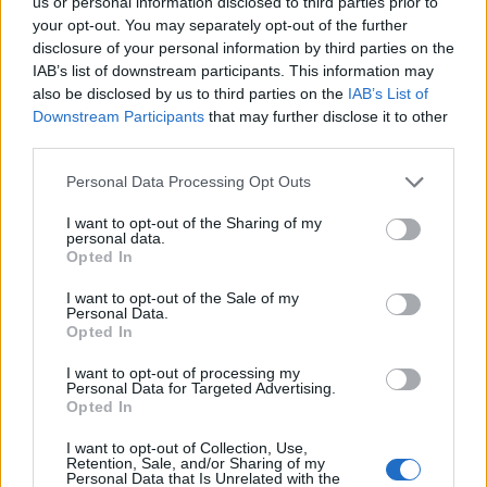
us or personal information disclosed to third parties prior to
your opt-out. You may separately opt-out of the further
disclosure of your personal information by third parties on the
18η συνεχόμενη χρονιά για τον ΟΤΕ στη διεθνή σειρά δεικτών
FTSE4Good
IAB’s list of downstream participants. This information may
also be disclosed by us to third parties on the
IAB’s List of
Downstream Participants
that may further disclose it to other
third parties.
Alpha Bank: Για πρώτη φορά το Αρχαίο Θέατρο Επιδαύρου άνοιξε τις
πύλες του σε όλους
Personal Data Processing Opt Outs
I want to opt-out of the Sharing of my
personal data.
Opted In
ΠΕΡΙΣΣΌΤΕΡΑ ΣΕ ΑΥΤΉ ΤΗΝ ΚΑΤΗΓΟΡΊΑ
I want to opt-out of the Sale of my
Personal Data.
Opted In
I want to opt-out of processing my
Personal Data for Targeted Advertising.
Opted In
I want to opt-out of Collection, Use,
Alpha Bank: Νέα επιτόκια
Retention, Sale, and/or Sharing of my
Personal Data that Is Unrelated with the
χορηγήσεων σε
Μοσκοβισί: Καταπολεμήστε