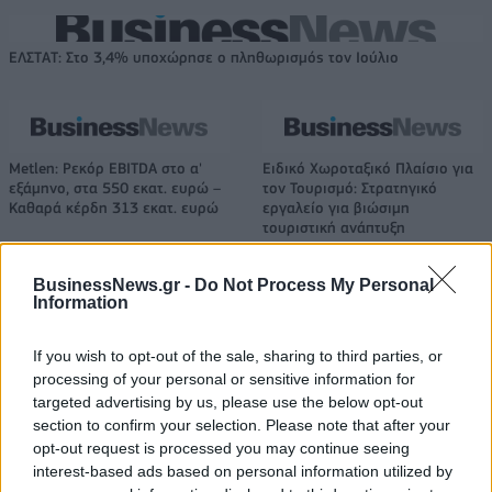
ΕΛΣΤΑΤ: Στο 3,4% υποχώρησε ο πληθωρισμός τον Ιούλιο
Metlen: Ρεκόρ EBITDA στο α'
Ειδικό Χωροταξικό Πλαίσιο για
εξάμηνο, στα 550 εκατ. ευρώ –
τον Τουρισμό: Στρατηγικό
Καθαρά κέρδη 313 εκατ. ευρώ
εργαλείο για βιώσιμη
τουριστική ανάπτυξη
BusinessNews.gr -
Do Not Process My Personal
Information
Η Chery επενδύει 75 εκατ. δολάρια στην KG Mobility
If you wish to opt-out of the sale, sharing to third parties, or
processing of your personal or sensitive information for
Το FIAT 500 Hybrid τώρα από
Ατρόμητος και Novibet
targeted advertising by us, please use the below opt-out
18.990 ευρώ
συνεχίζουν μαζί: Ανανέωση της
section to confirm your selection. Please note that after your
συνεργασίας τους μέχρι το
opt-out request is processed you may continue seeing
2028
interest-based ads based on personal information utilized by